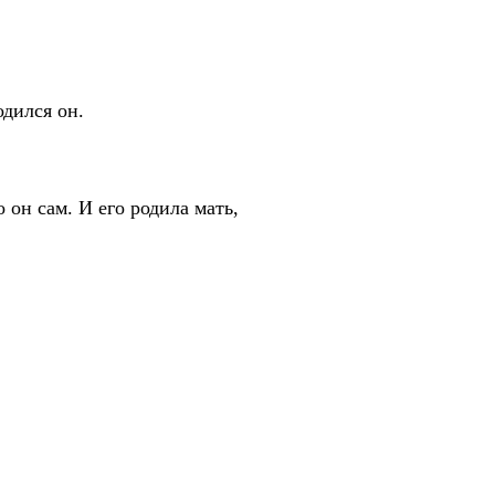
дился он.
н сам. И его родила мать,