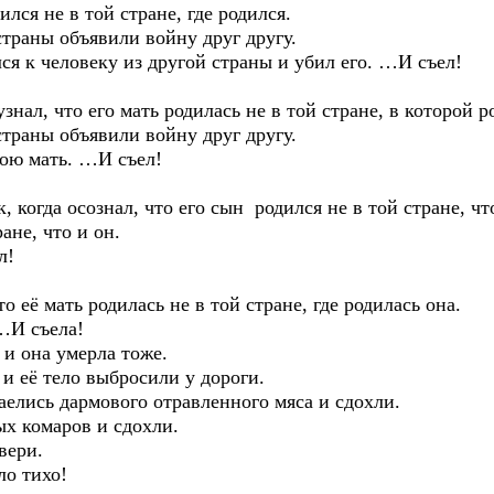
не в той стране, где родился.
ны объявили войну друг другу.
еловеку из другой страны и убил его. …И съел!
что его мать родилась не в той стране, в которой ро
ны объявили войну друг другу.
 мать. …И съел!
 осознал, что его сын родился не в той стране, что о
ане, что и он.
л!
мать родилась не в той стране, где родилась она.
И съела!
она умерла тоже.
 тело выбросили у дороги.
ь дармового отравленного мяса и сдохли.
омаров и сдохли.
ери.
 тихо!