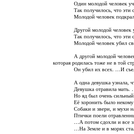
Один молодой человек учился 
Так получилось, что эти стра
Молодой человек подкрался к ч
Другой молодой человек узнал, 
Так получилось, что эти стра
Молодой человек убил свою
А другой молодой человек, когда
которая родилась тоже не в той стр
Он убил их всех. …И съе
А одна девушка узнала, что её 
Девушка отравила мать. …
Но яд был очень сильный и 
Её хоронить было некому и её
Собаки и звери, и мухи наелис
Птички поели отравленных к
…А потом сдохли и все зв
…На Земле и в морях стало