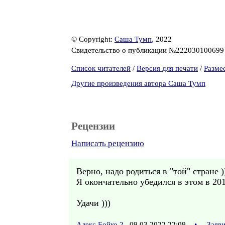
© Copyright:
Саша Тумп
, 2022
Свидетельство о публикации №22203010069
Список читателей
/
Версия для печати
/
Разме
Другие произведения автора Саша Тумп
Рецензии
Написать рецензию
Верно, надо родиться в "той" стране )
Я окончательно убедился в этом в 201
Удачи )))
Алекс Бойко 2
09.03.2022 22:09
•
Заяв