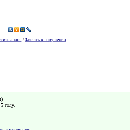
9
стить анонс
/
Заявить о нарушении
))
5 году.
ить о нарушении