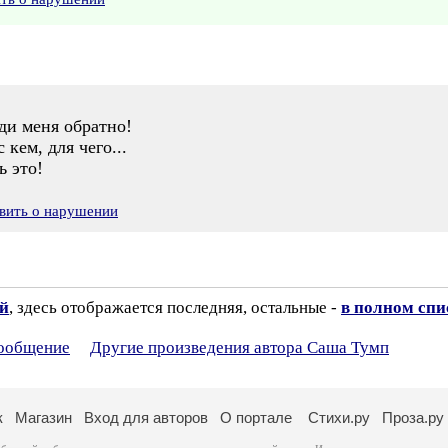
оди меня обратно!
 кем, для чего...
ь это!
вить о нарушении
ий
, здесь отображается последняя, остальные -
в полном спи
сообщение
Другие произведения автора Саша Тумп
к
Магазин
Вход для авторов
О портале
Стихи.ру
Проза.ру