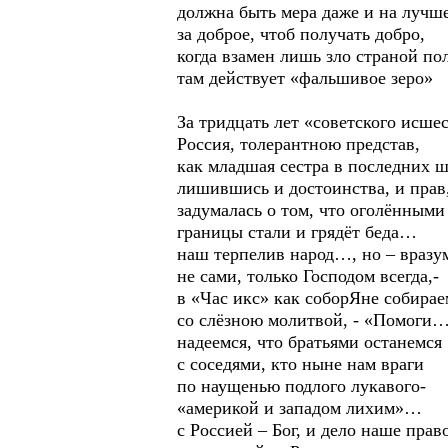
должна быть мера даже и на лучше
за доброе, чтоб получать добро,
когда взамен лишь зло страной по
там действует «фальшивое зеро»
За тридцать лет «советского исше
Россия, толерантною представ,
как младшая сестра в последних ш
лишившись и достоинства, и прав
задумалась о том, что оголёнными
границы стали и грядёт беда…
наш терпелив народ…, но – вразу
не сами, только Господом всегда,-
в «Час икс» как соборЯне собирае
со слёзною молитвой, - «Помоги
надеемся, что братьями останемся
с соседями, кто ныне нам враги
по наущенью подлого лукавого-
«америкой и западом лихим»…
с Россией – Бог, и дело наше прав