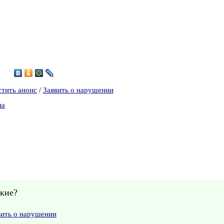
0
стить анонс
/
Заявить о нарушении
на
акие?
вить о нарушении