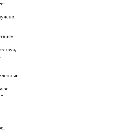
е:
лучено,
ствия»
ествуя,
,
млённые-
мся:
…»
ое,