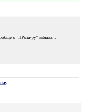
ообще о "ПРоза-ру" забыла...
ске
.