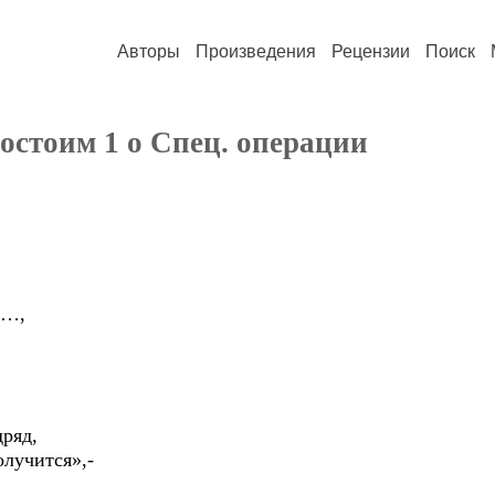
Авторы
Произведения
Рецензии
Поиск
остоим 1 о Спец. операции
я…,
дряд,
олучится»,-