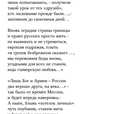
лишь попытавшись, - получили
такой урок от тех «друзей»,
кто ласковыми прежде были…,-
запомним до скончанья дней…
Вновь оградив страны границы
и право русских просто жить -
не выживать и не стремиться,
европам подражая, плыть
«в грехов безбрежном океане» …,
мы переможим беды вновь,
угодными для всех не станем,
ища «заморскую любовь…»
«Лишь Бог и Армия – России
два верных друга, на века…» -
так было от времён Мессии,
и будет впредь наверняка,-
А ныне, блажь «хотелок личных»
чуть поубавив, станем жить