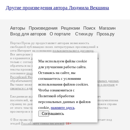
Другие произведения автора Людмила Векшина
Авторы
Произведения
Рецензии
Поиск
Магазин
Вход для авторов
О портале
Стихи.ру
Проза.ру
Портал Проза.ру предоставляет авторам возможность
свободной публикации своих литературных произведений в
сети Интернет на основании
пользовательского договора
.
Все авторские права на произведения принадлежат авторам
и охраняются
законом
. Перепечатка произведений возможна
Мы используем файлы cookie
только с согласия его автора, к которому вы можете
обратиться на его авторской странице. Ответственность за
для улучшения работы сайта.
тексты произведений авторы несут самостоятельно на
Оставаясь на сайте, вы
основании
правил публикации
и
законодательства
Российской Федерации
. Данные пользователей
соглашаетесь с условиями
обрабатываются на основании
Политики обработки персональных данных
.
использования файлов cookies.
Вы также можете посмотреть более подробную
информацию о портале
и
связаться с администрацией
.
Чтобы ознакомиться с
Политикой обработки
Ежедневная аудитория портала Проза.ру – порядка 100 тысяч
посетителей, которые в общей сумме просматривают более полумиллиона
персональных данных и файлов
страниц по данным счетчика посещаемости, который расположен справа
cookie,
нажмите здесь
.
от этого текста. В каждой графе указано по две цифры: количество
просмотров и количество посетителей.
Соглашаюсь
© Все права принадлежат авторам, 2000-2026. Портал работает под
эгидой
Российского союза писателей
.
18+