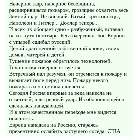
Наверное жар, наверное бесовщина,
расширившаяся пожаром, грозящим охватить весь
Земной щар. Не впервой. Батый, крестоносцы,
Наполеон и Гитлер... Доллар теперь...
И всех их обощает одно - разбуженный, вставал
на их пути богатырь. Беса одёргивал Бог. Короны
с упырей сшибал русский.
Ценой драгоценной собственной крови, своих
домов, матерей и детей.
Тушение пожаров обратилось технологией.
Технология совершенствуется.
Встречный пал разумен, он стремится к пожару и
выжигает поле перед ним. Пожару некого
пожирать и он останавливается.
Сегодня Россия впервые за века нанесла не
ответный, а встречный удар. Из обороняющейся
сделалась нападающей.
И в этом качественном переходе мне видится
опасность.
Европа нападала на Россию, стараясь
превентивно ослабить растущего соседа. США