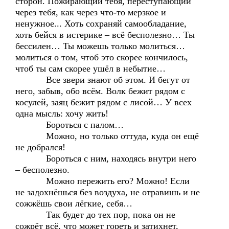
сторон. Пожирающий тебя, переступающий
через тебя, как через что-то мерзкое и
ненужное... Хоть сохраняй самообладание,
хоть бейся в истерике – всё бесполезно… Ты
бессилен… Ты можешь только молиться…
молиться о том, чтоб это скорее кончилось,
чтоб ты сам скорее ушёл в небытие…
Все звери знают об этом. И бегут от
него, забыв, обо всём. Волк бежит рядом с
косулей, заяц бежит рядом с лисой… У всех
одна мысль: хочу жить!
Бороться с палом…
Можно, но только оттуда, куда он ещё
не добрался!
Бороться с ним, находясь внутри него
– бесполезно.
Можно пережить его? Можно! Если
не задохнёшься без воздуха, не отравишь и не
сожжёшь свои лёгкие, себя…
Так будет до тех пор, пока он не
сожрёт всё, что может гореть и затихнет,