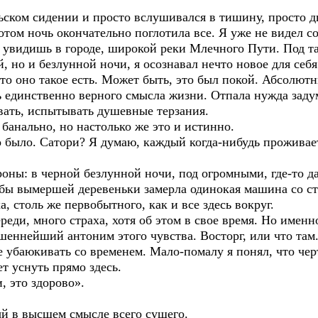
ьском сидении и просто вслушивался в тишину, просто 
отом ночь окончательно поглотила все. Я уже не видел с
е увидишь в городе, широкой реки Млечного Пути. Под 
й, но и безлунной ночи, я осознавал нечто новое для себ
 что оно такое есть. Может быть, это был покой. Абсолю
ь единственно верного смысла жизни. Отпала нужда заду
ать, испытывать душевные терзания.
 банально, но настолько же это и истинно.
но было. Сатори? Я думаю, каждый когда-нибудь прожива
роны: в черной безлунной ночи, под огромными, где-то 
о бы вымершей деревеньки замерла одинокая машина со с
а, столь же первобытного, как и все здесь вокруг.
еди, много страха, хотя об этом в свое время. Но именно
шеннейший антоним этого чувства. Восторг, или что там
убаюкивать со временем. Мало-помалу я понял, что черт
т уснуть прямо здесь.
, это здорово».
й в высшем смысле всего сущего.