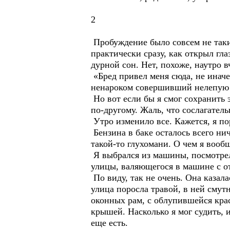
2
Пробуждение было совсем не таким.
практически сразу, как открыл гла
дурной сон. Нет, похоже, наутро 
«Бред привел меня сюда, не иначе»
ненароком совершивший нелепую г
Но вот если бы я смог сохранить 
по-другому. Жаль, что сослагател
Утро изменило все. Кажется, я по
Бензина в баке осталось всего нич
такой-то глухомани. О чем я вооб
Я выбрался из машины, посмотрел
улицы, валяющегося в машине с о
По виду, так не очень. Она казал
улица поросла травой, в ней смутн
оконных рам, с облупившейся кра
крышей. Насколько я мог судить, 
еще есть.