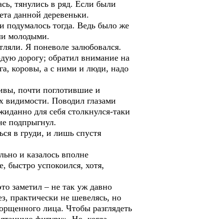
сь, тянулись в ряд. Если были
ета данной деревеньки.
и подумалось тогда. Ведь было же
ыли молодыми.
атляли. Я поневоле залюбовался.
рдую дорогу; обратил внимание на
а, коровы, а с ними и люди, надо
пивы, почти поглотившие и
ах видимости. Поводил глазами
жиданно для себя столкнулся-таки
не подпрыгнул.
ься в груди, и лишь спустя
ельно и казалось вполне
, быстро успокоился, хотя,
это заметил – не так уж давно
ез, практически не шевелясь, но
морщенного лица. Чтобы разглядеть