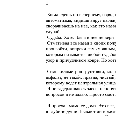
1
Когда едешь по вечернему, изрядн
автоматизма, видишь вдруг пыльну
сворачиваешь на нее, как это назва
случай.
Судьба. Хотел бы я в нее не верит
Отматывая все назад в своих пожу
произойти, вопреки самым явным, 
которым называется любой судьбон
узор в причудливом ковре. Но хоте
Семь километров грунтовки, колос
асфальт, не такой, правда, чистый
которому ведет центральная улиц
Я не задерживаюсь здесь, непонят
вопросов я не задаю. Просто смот
Я проехал мимо ее дома. Это все, 
в глубине души. Бывают ли в жизни