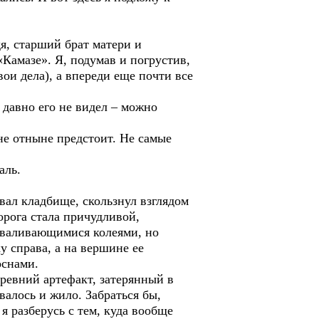
я, старший брат матери и
«Камазе». Я, подумав и погрустив,
вои дела), а впереди еще почти все
о давно его не видел – можно
не отныне предстоит. Не самые
аль.
овал кладбище, скользнул взглядом
орога стала причудливой,
роваливающимися колеями, но
ку справа, а на вершине ее
оснами.
древний артефакт, затерянный в
валось и жило. Забраться бы,
я разберусь с тем, куда вообще