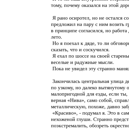
тому, почему оказался на этой дор
Я рано осиротел, но не остался с
предложил на пару с ним возить гр
в принципе согласился, но работа 
лето.
Но я поехал к дяде, то ли обговор
сказать, что и соскучился.
Я ехал по шоссе на своей старень
веселые и радужные мысли.
Пока не увидел эту странно маня
Закончилась центральная улица де
по узкому, но далеко вытянутому 
малопригодной для езды, если ты,
верная «Нива», само собой, справл
металлическую, похоже, давно з
«Красиво», - подумал я. Это в са
нехоженой глуши. Странно представ
поэкстремалить, обозреть окрестно