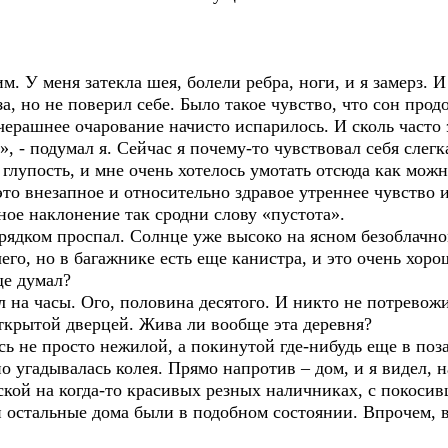
 У меня затекла шея, болели ребра, ноги, и я замерз. И 
за, но не поверил себе. Было такое чувство, что сон про
вчерашнее очарование начисто испарилось. И сколь часто 
, - подумал я. Сейчас я почему-то чувствовал себя слег
лупость, и мне очень хотелось умотать отсюда как можн
это внезапное и относительно здравое утреннее чувство 
ьное наклонение так сродни слову «пустота».
рядком проспал. Солнце уже высоко на ясном безоблачно
его, но в багажнике есть еще канистра, и это очень хор
ще думал?
 на часы. Ого, половина десятого. И никто не потревож
ткрытой дверцей. Жива ли вообще эта деревня?
ась не просто нежилой, а покинутой где-нибудь еще в по
о угадывалась колея. Прямо напротив – дом, и я видел, н
ской на когда-то красивых резных наличниках, с покоси
и остальные дома были в подобном состоянии. Впрочем, в