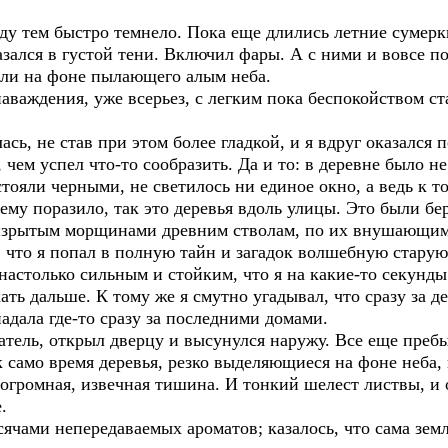
ду тем быстро темнело. Пока еще длились летние сумерк
азался в густой тени. Включил фары. А с ними и вовсе по
ели на фоне пылающего алым неба.
аваждения, уже всерьез, с легким пока беспокойством ста
сь, не став при этом более гладкой, и я вдруг оказался 
 чем успел что-то сообразить. Да и то: в деревне было н
стояли черными, не светилось ни единое окно, а ведь к 
ему поразило, так это деревья вдоль улицы. Это были бер
х изрытым морщинами древним стволам, по их внушающим
, что я попал в полную тайн и загадок волшебную старую
настолько сильным и стойким, что я на какие-то секунды
ть дальше. К тому же я смутно угадывал, что сразу за д
адала где-то сразу за последними домами.
тель, открыл дверцу и высунулся наружу. Все еще пребы
к само время деревья, резко выделяющиеся на фоне неба,
 огромная, извечная тишина. И тонкий шелест листвы, и
.
ячами непередаваемых ароматов; казалось, что сама земл