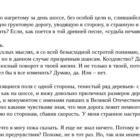
о нагретому за день шоссе, без особой цели и, слившийс
ю грунтовую дорогу, уводящую в сторону, в странную и
ть? Если, как поется в той древней песне, «судьба нечаян
ь.
хлых мыслях, я со всей безысходной остротой понимаю, 
но в данном случае призрачным шансам. Колдовство? Да,
осный поворот в твоей жизни. И не только в твоей, пот
л бы я все изменить? Думаю, да. Или – нет.
ящиеся поля с одной стороны, тенистый ряд деревьев- с 
, как на шоссе, и вижу довольно приличных размеров дер
а, и монументом с именами павших в Великой Отечестве
но какими чувствами зная, что моя дорога лежит немного
рю по сторонам, сбавив скорость. У меня странное настро
что я могу пока сказать. Я еще не знал ничего. Потому и
 предчувствия? Похоже, не в тот раз. Но, так или иначе