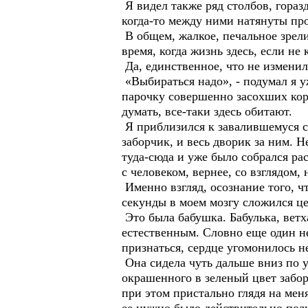
Я видел также ряд столбов, гораз
когда-то между ними натянуты про
В общем, жалкое, печальное зрели
время, когда жизнь здесь, если не
Да, единственное, что не изменил
«Выбираться надо», - подумал я у
парочку совершенно засохших коро
думать, все-таки здесь обитают.
Я приблизился к завалившемуся с
заборчик, и весь дворик за ним. 
туда-сюда и уже было собрался ра
с человеком, вернее, со взглядом
Именно взгляд, осознание того, чт
секунды в моем мозгу сложился це
Это была бабушка. Бабулька, ветха
естественным. Словно еще один не
признаться, сердце угомонилось не
Она сидела чуть дальше вниз по ул
окрашенного в зеленый цвет забор
при этом пристально глядя на мен