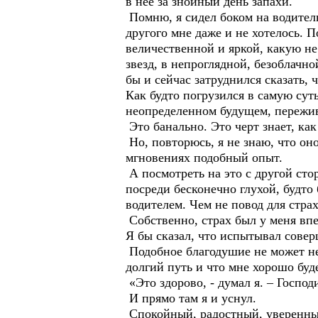
в нее за знойный день запахи.
Помню, я сидел боком на водител
другого мне даже и не хотелось. П
величественной и яркой, какую н
звезд, в непроглядной, безоблачно
бы и сейчас затруднился сказать,
Как будто погрузился в самую сут
неопределенном будущем, пережив
Это банально. Это черт знает, как
Но, повторюсь, я не знаю, что о
мгновениях подобный опыт.
А посмотреть на это с другой сто
посреди бесконечно глухой, будт
водителем. Чем не повод для страх
Собственно, страх был у меня впер
Я бы сказал, что испытывал совер
Подобное благодушие не может не 
долгий путь и что мне хорошо буде
«Это здорово, - думал я. – Господи
И прямо там я и уснул.
Спокойный, радостный, уверенны