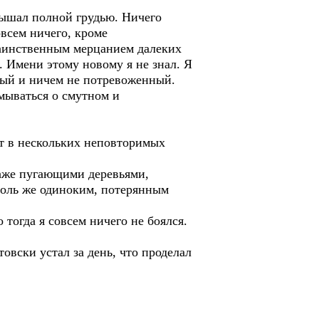
дышал полной грудью. Ничего
овсем ничего, кроме
таинственным мерцанием далеких
я. Имени этому новому я не знал. Я
тный и ничем не потревоженный.
мываться о смутном и
ет в нескольких неповторимых
даже пугающими деревьями,
толь же одиноким, потерянным
 тогда я совсем ничего не боялся.
.
овски устал за день, что проделал