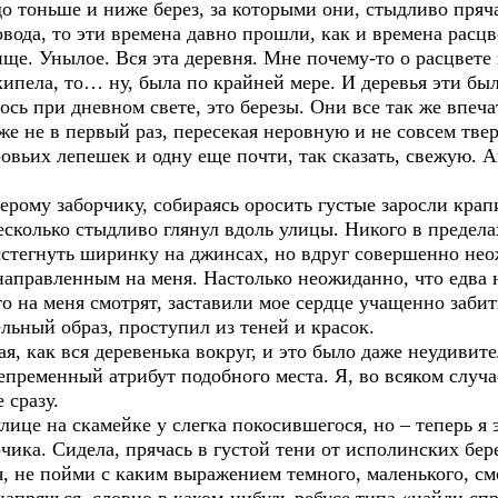
до тоньше и ниже берез, за которыми они, стыдливо пряча
вода, то эти времена давно прошли, как и времена расцв
ще. Унылое. Вся эта деревня. Мне почему-то о расцвете 
 кипела, то… ну, была по крайней мере. И деревья эти б
ось при дневном свете, это березы. Они все так же впеч
же не в первый раз, пересекая неровную и не совсем тве
вьих лепешек и одну еще почти, так сказать, свежую. Аг
ерому заборчику, собираясь оросить густые заросли кра
Несколько стыдливо глянул вдоль улицы. Никого в предел
сстегнуть ширинку на джинсах, но вдруг совершенно нео
, направленным на меня. Настолько неожиданно, что едва 
о на меня смотрят, заставили мое сердце учащенно забит
льный образ, проступил из теней и красок.
я, как вся деревенька вокруг, и это было даже неудивит
пременный атрибут подобного места. Я, во всяком случае
 сразу.
ице на скамейке у слегка покосившегося, но – теперь я 
чика. Сидела, прячась в густой тени от исполинских бер
я, не пойми с каким выражением темного, маленького, с