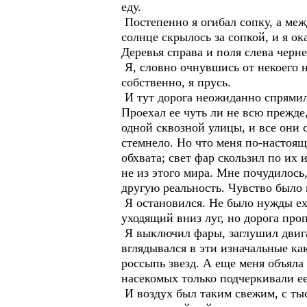
еду.
Постепенно я огибал сопку, а меж
солнце скрылось за сопкой, и я ок
Деревья справа и поля слева черн
Я, словно очнувшись от некоего н
собственно, я прусь.
И тут дорога неожиданно спрямила
Проехал ее чуть ли не всю прежде,
одной сквозной улицы, и все они 
стемнело. Но что меня по-настоящ
обхвата; свет фар скользил по и
не из этого мира. Мне почудилось
другую реальность. Чувство было 
Я остановился. Не было нужды еха
уходящий вниз луг, но дорога проп
Я выключил фары, заглушил двига
вглядывался в эти изначальные ка
россыпь звезд. А еще меня объяла
насекомых только подчеркивали ее
И воздух был таким свежим, с тыс