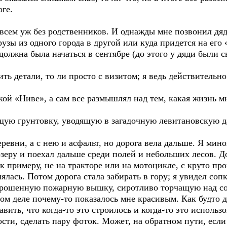
оге.
овсем уж без родственников. И однажды мне позвонил дяд
узы из одного города в другой или куда придется на его 
должна была начаться в сентябре (до этого у дяди были с
ить детали, то ли просто с визитом; я ведь действительн
кой «Ниве», а сам все размышлял над тем, какая жизнь м
щую грунтовку, уводящую в загадочную левитановскую д
ревни, а с нею и асфальт, но дорога вела дальше. Я мин
озеру и поехал дальше среди полей и небольших лесов. Д
 к примеру, не на тракторе или на мотоцикле, с круто п
ялась. Потом дорога стала забирать в гору; я увидел соп
аброшенную пожарную вышку, сиротливо торчащую над с
мом деле почему-то показалось мне красивым. Как будто 
ить, что когда-то это строилось и когда-то это использо
сти, сделать пару фоток. Может, на обратном пути, если 