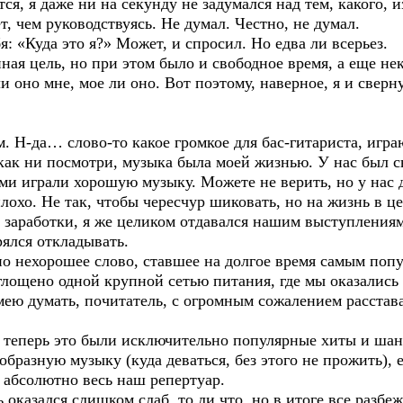
я, я даже ни на секунду не задумался над тем, какого, из
ет, чем руководствуясь. Не думал. Честно, не думал.
: «Куда это я?» Может, и спросил. Но едва ли всерьез.
ая цель, но при этом было и свободное время, а еще нек
ли оно мне, мое ли оно. Вот поэтому, наверное, я и сверн
 Н-да… слово-то какое громкое для бас-гитариста, игра
как ни посмотри, музыка была моей жизнью. У нас был с
ми играли хорошую музыку. Можете не верить, но у нас 
лохо. Не так, чтобы чересчур шиковать, но на жизнь в ц
 заработки, я же целиком отдавался нашим выступлениям
ялся откладывать.
но нехорошее слово, ставшее на долгое время самым поп
глощено одной крупной сетью питания, где мы оказались
мею думать, почитатель, с огромным сожалением расстава
 теперь это были исключительно популярные хиты и шан
бразную музыку (куда деваться, без этого не прожить), 
а абсолютно весь наш репертуар.
казался слишком слаб, то ли что, но в итоге все разбеж