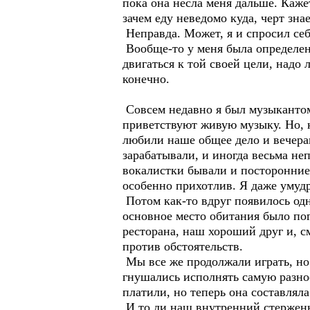
пока она несла меня дальше. Кажетс
зачем еду неведомо куда, черт зна
Неправда. Может, я и спросил себя
Вообще-то у меня была определенн
двигаться к той своей цели, надо 
конечно.
Совсем недавно я был музыкантом.
приветствуют живую музыку. Но, 
любили наше общее дело и вечера
зарабатывали, и иногда весьма неп
вокалистки бывали и посторонние
особенно прихотлив. Я даже умудр
Потом как-то вдруг появилось од
основное место обитания было по
ресторана, наш хороший друг и, с
против обстоятельств.
Мы все же продолжали играть, но
гнушались исполнять самую разноо
платили, но теперь она составлял
И то ли наш внутренний стержень о