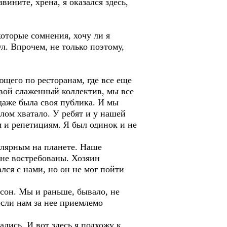
вините, хрена, я оказался здесь,
оторые сомнения, хочу ли я
ул. Впрочем, не только поэтому,
ющего по ресторанам, где все еще
вой слаженный коллектив, мы все
даже была своя публика. И мы
елом хватало. У ребят и у нашей
 и репетициям. Я был одинок и не
улярным на планете. Наше
 не востребованы. Хозяин
лся с нами, но он не мог пойти
сон. Мы и раньше, бывало, не
если нам за нее приемлемо
ались. И вот здесь я подхожу к