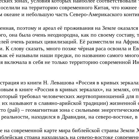
еских зонах, условия которых наиболее соответствовали
поселили на территорию современного Китая, что южнее 
м океане и небольшую часть Северо-Америкаского конти
енная, поэтому и ареал её проживания на Земле оказалс
го, она была очень неоднородна, как по своему составу, 
телей очень разных цивилизаций. Её разместили на Афри
 К слову сказать, много позже чёрная раса освоила и Е
как её называли наши предки, по названию самого много
я включала в себя не только территорию современной И
страция из книги Н. Левашова «Россия в кривых зеркал
вым в книге «Россия в кривых зеркалах», на землях, от
который требовал человеческих жертвоприношений для п
ак их называют в славяно-арийской традиции) жизненной
сто (рай) – геомагнитная зона с сильными энергетически
 реальности, находился в Дравидии, на северо-востоке, 
е на современной карте мира библейской страны Земли Х
блейская страна находилась на северо-востоке современ