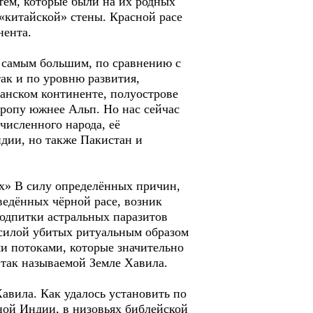
 тем, которые были на их родных
«китайской» стены. Красной расе
нента.
я самым большим, по сравнению с
так и по уровню развития,
канском континенте, полуострове
вропу южнее Альп. Но нас сейчас
численного народа, её
ндии, но также Пакистан и
ах» В силу определённых причин,
ведённых чёрной расе, возник
одпитки астральных паразитов
 силой убитых ритуальным образом
ми потоками, которые значительно
в так называемой Земле Хавила.
авила. Как удалось установить по
ной Индии, в низовьях библейской