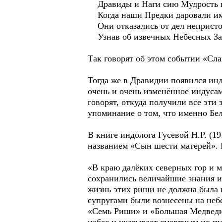
Дравиды и Наги сию Мудрость п
Когда наши Предки даровали им
Они отказались от дел неприст
Узнав об извечных Небесных Зак
Так говорят об этом событии «Сл
Тогда же в Дравидии появился инд
очень и очень изменённое индусам
говорят, откуда получили все эти 
упоминание о том, что именно Бе
В книге индолога Гусевой Н.Р. (1
названием «Сын шести мaтерей». В
«В крaю дaлёких северных гор и м
сохрaнились величaйшие знaния и
жизнь этих риши не должнa былa п
супругaми были вознесены нa небе
«Семь Риши» и «Большaя Медведицa