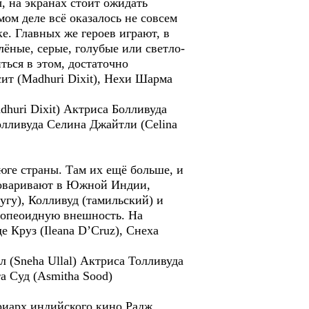
, на экранах стоит ожидать
мом деле всё оказалось не совсем
е. Главных же героев играют, в
лёные, серые, голубые или светло-
ться в этом, достаточно
ит (Madhuri Dixit), Нехи Шарма
huri Dixit) Актриса Болливуда
олливуда Селина Джайтли (Celina
юге страны. Там их ещё больше, и
зговаривают в Южной Индии,
угу), Колливуд (тамильский) и
ропеоидную внешность. На
е Круз (Ileana D’Cruz), Снеха
 (Sneha Ullal) Актриса Толливуда
а Суд (Asmitha Sood)
риарх индийского кино Радж