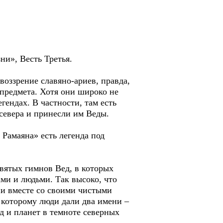
и», Весть Третья.
оззрение славяно-ариев, правда,
 предмета. Хотя они широко не
гендах. В частности, там есть
севера и принесли им Веды.
 Рамаяна» есть легенда под
вятых гимнов Вед, в которых
ми и людьми. Тaк высоко, что
ни вместе со своими чистыми
, которому люди дaли двa имени –
д и плaнет в темноте северных