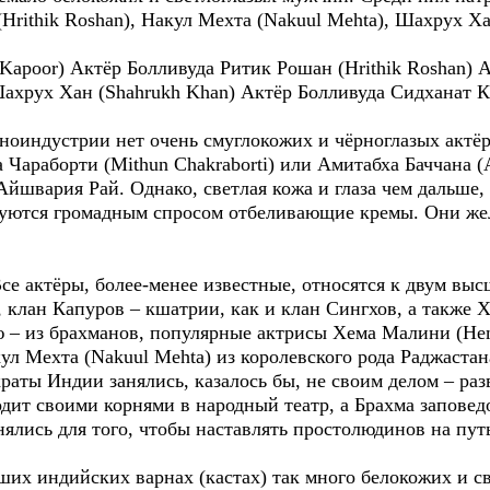
(Hrithik Roshan), Накул Мехта (Nakuul Mehta), Шахрух Х
Kapoor) Актёр Болливуда Ритик Рошан (Hrithik Roshan) 
ахрух Хан (Shahrukh Khan) Актёр Болливуда Сидханат Ка
иноиндустрии нет очень смуглокожих и чёрноглазых актёр
 Чараборти (Mithun Chakraborti) или Амитабха Баччана (
йшвария Рай. Однако, светлая кожа и глаза чем дальше,
зуются громадным спросом отбеливающие кремы. Они жел
се актёры, более-менее известные, относятся к двум вы
 клан Капуров – кшатрии, как и клан Сингхов, а также 
 – из брахманов, популярные актрисы Хема Малини (He
акул Мехта (Nakuul Mehta) из королевского рода Раджастан
раты Индии занялись, казалось бы, не своим делом – раз
дит своими корнями в народный театр, а Брахма заповед
ялись для того, чтобы наставлять простолюдинов на пут
ших индийских варнах (кастах) так много белокожих и с