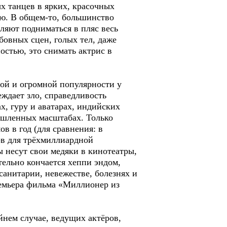
х танцев в ярких, красочных
ою. В общем-то, большинство
ляют подниматься в пляс весь
овных сцен, голых тел, даже
остью, это снимать актрис в
ной и огромной популярности у
еждает зло, справедливость
ах, гуру и аватарах, индийских
ышленных масштабах. Только
в в год (для сравнения: в
ов для трёхмиллиардной
 несут свои медяки в кинотеатры,
ательно кончается хеппи эндом,
санитарии, невежестве, болезнях и
ремьера фильма «Миллионер из
нем случае, ведущих актёров,