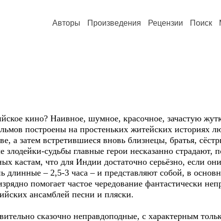
Авторы
Произведения
Рецензии
Поиск
ийское кино? Наивное, шумное, красочное, зачастую жут
ьмов построены на простеньких житейских историях люб
е, а затем встретившиеся вновь близнецы, братья, сёстры
е злодейки-судьбы главные герои несказанно страдают, 
ных кастам, что для Индии достаточно серьёзно, если о
 длинные – 2,5-3 часа – и представляют собой, в осно
изрядно помогает частое чередование фантастически неп
йских ансамблей песни и пляски.
вительно сказочно неправдоподные, с характерным тольк