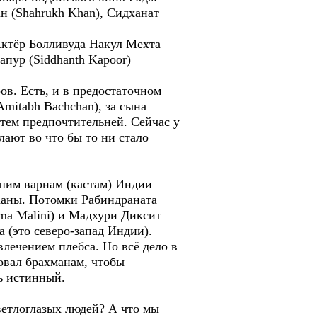
ан (Shahrukh Khan), Сидханат
Актёр Болливуда Накул Мехта
пур (Siddhanth Kapoor)
ов. Есть, и в предостаточном
Amitabh Bachchan), за сына
 тем предпочтительней. Сейчас у
ают во что бы то ни стало
сшим варнам (кастам) Индии –
Ханы. Потомки Рабиндраната
ma Malini) и Мадхури Диксит
а (это северо-запад Индии).
влечением плебса. Но всё дело в
овал брахманам, чтобы
ь истинный.
ветлоглазых людей? А что мы