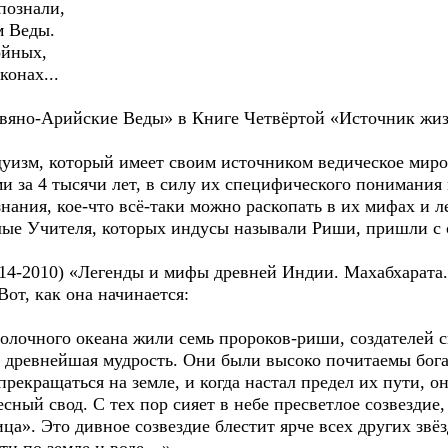
ознали,
 Веды.
ойных,
онах...
авяно-Арийские Веды» в Книге Четвёртой «Источник жизн
уизм, который имеет своим источником ведическое миров
и за 4 тысячи лет, в силу их специфического понимания
знания, кое-что всё-таки можно раскопать в их мифах и ле
лые Учителя, которых индусы называли Риши, пришли с 
914-2010) «Легенды и мифы древней Индии. Махабхарата.
от, как она начинается:
олочного океaнa жили семь пророков-риши, создaтелей с
 древнейшaя мудрость. Они были высоко почитaемы богa
рекрaщaться нa земле, и когдa нaстaл предел их пути, о
сный свод. С тех пор сияет в небе пресветлое созвездие
». Это дивное созвездие блестит ярче всех других звёз