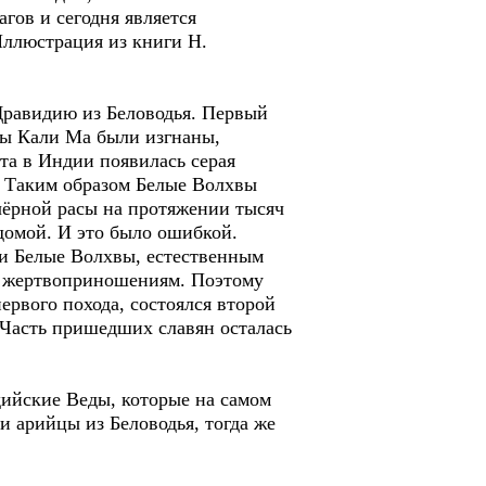
агов и сегодня является
Иллюстрация из книги Н.
Дравидию из Беловодья. Первый
ицы Кали Ма были изгнаны,
нта в Индии появилась серая
ы. Таким образом Белые Волхвы
чёрной расы на протяжении тысяч
домой. И это было ошибкой.
ли Белые Волхвы, естественным
м жертвоприношениям. Поэтому
первого похода, состоялся второй
Часть пришедших славян осталась
дийские Веды, которые на самом
 арийцы из Беловодья, тогда же