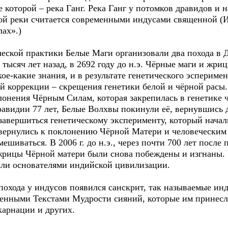
которой – река Ганг. Река Ганг у потомков дравидов и н
той реки считается современными индусами священной (
ах».)
ческой практики Белые Маги организовали два похода в 
 тысяч лет назад, в 2692 году до н.э. Чёрные маги и жр
ое-какие знания, и в результате генетического эспериме
кой коррекции – скрещения генетики белой и чёрной рас
онения Чёрным Силам, которая закрепилась в генетике 
равидии 77 лет, Белые Волхвы покинули её, вернувшись 
 завершиться генетическому эксперименту, который нача
 вернулись к поклонению Чёрной Матери и человечески
иваться. В 2006 г. до н.э., через почти 700 лет после 
жрицы Чёрной матери были снова побеждены и изгнаны. 
тали основателями индийской цивилизации.
похода у индусов появился санскрит, так называемые ин
нными Текстами Мудрости сияний, которые им принесли
карнации и других.