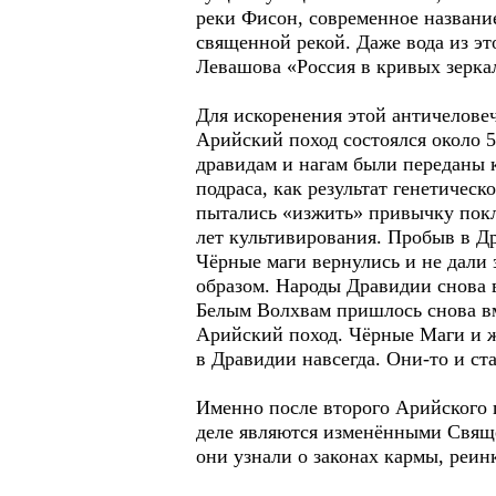
реки Фисон, современное название 
священной рекой. Даже вода из э
Левашова «Россия в кривых зеркал
Для искоренения этой античелове
Арийский поход состоялся около 5
дравидам и нагам были переданы к
подраса, как результат генетичес
пытались «изжить» привычку покл
лет культивирования. Пробыв в Д
Чёрные маги вернулись и не дали
образом. Народы Дравидии снова
Белым Волхвам пришлось снова вмеш
Арийский поход. Чёрные Маги и 
в Дравидии навсегда. Они-то и с
Именно после второго Арийского 
деле являются изменёнными Свяще
они узнали о законах кармы, реин