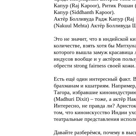
Капур (Raj Kapoor), Ритик Рошан 
Капур (Siddhanth Kapoor).
Актёр Болливуда Радж Капур (Raj 
(Nakuul Mehta) Актёр Болливуда Ш
Это не значит, что в индийской к
количестве, взять хотя бы Митхуна
которого вышла замуж красавица А
индусов вообще и у актёров поль
обрести strong fairness своей кожи.
Есть ещё один интересный факт. В
брахманам и кшатриям. Например,
Тагора, избравшие киноиндустрию
(Madhuri Dixit) – тоже, а актёр Н
Интересно, не правда ли? Аристок
том, что киноискусство Индии ухо
театральные представления исполн
Давайте разберёмся, почему в выс