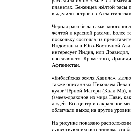
расселила их по Земле в климатич
планетах. Беженцев жёлтой расы 
выделили острова в Атлантическо
Чёрная раса была самая многочисл
жёлтой и красной расами. Более то
поскольку состояла из представи
Индостан и в Юго-Восточной Азии.
интересует Индия, или Дравидия, 
населявшего. Кроме того, Дравиди
Афганистан.
«Библейская земля Хавила». Иллю
также описанных Николаем Левашо
культ Чёрной Матери (Кали Ма), 
(змеев-драконов из мира Нави, к
людей. Его центр и сакральное ме
облегчали выход на другие уровни
На рисунке показано расположени
существующим источникам, эта би