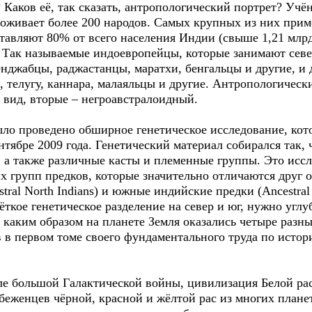
 Каков её, так сказать, антропологический портрет? Уч
оживает более 200 народов. Самых крупных из них приме
тавляют 80% от всего населения Индии (свыше 1,21 млрд
. Так называемые индоевропейцы, которые занимают севе
енджабцы, раджастанцы, маратхи, бенгальцы и другие, и
телугу, каннара, малаяльцы и другие. Антропологическ
 вид, вторые – негроавстралоидный.
ло проведено обширное генетическое исследование, кот
нтябре 2009 года. Генетический материал собирался так,
 а также различные касты и племенные группы. Это иссл
х групп предков, которые значительно отличаются друг о
ral North Indians) и южные индийские предки (Ancestral S
ёткое генетическое разделение на север и юг, нужно уг
каким образом на планете Земля оказались четыре разны
в первом томе своего фундаментального труда по истор
ле большой Галактической войны, цивилизация Белой ра
беженцев чёрной, красной и жёлтой рас из многих планет