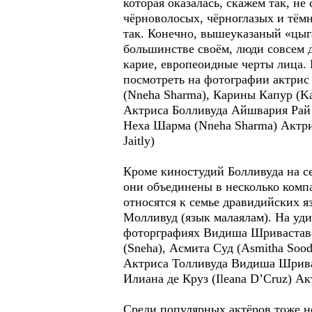
которая оказалась, скажем так, н
чёрноволосых, чёрноглазых и тёмн
так. Конечно, вышеуказаный «цыга
большинстве своём, люди совсем др
карие, европеоидные черты лица. 
посмотреть на фотографии актрис
(Nneha Sharma), Карины Капур (Kar
Актриса Болливуда Айшвария Рай 
Неха Шарма (Nneha Sharma) Актри
Jaitly)
Кроме киностудий Болливуда на с
они объединены в несколько комп
относятся к семье дравидийских я
Молливуд (язык малаялам). На уд
фоторграфиях Видиша Шривастава (V
(Sneha), Асмита Суд (Asmitha Sood
Актриса Толливуда Видиша Шриваст
Илиана де Круз (Ileana D’Cruz) А
Среди популярных актёров тоже н