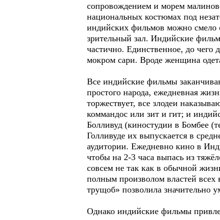
сопровождением и морем малиново
национальных костюмах под незат
индийских фильмов можно смело о
зрительный зал. Индийские фильм
частично. Единственное, до чего 
мокром сари. Вроде женщина одета
Все индийские фильмы заканчиваю
простого народа, ежедневная жизн
торжествует, все злодеи наказываю
коммандос или зит и гит; и инди
Болливуд (киностудии в Бомбее (т
Голливуде их выпускается в средн
аудитории. Ежедневно кино в Инд
чтобы на 2-3 часа выпась из тяжёл
совсем не так как в обычной жизн
полным произволом властей всех 
трущоб» позволила значительно ум
Однако индийские фильмы привлек