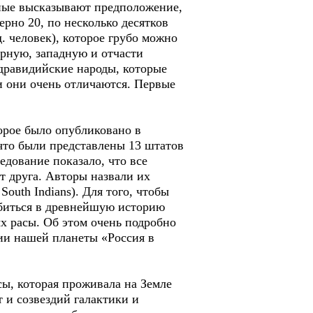
ёные высказывают предположение,
рно 20, по несколько десятков
. человек), которое грубо можно
рную, западную и отчасти
 дравидийские народы, которые
и они очень отличаются. Первые
орое было опубликовано в
 что были представлены 13 штатов
едование показало, что все
т друга. Авторы назвали их
outh Indians). Для того, чтобы
лубиться в древнейшую историю
х расы. Об этом очень подробно
ии нашей планеты «Россия в
сы, которая проживала на Земле
 и созвездий галактики и