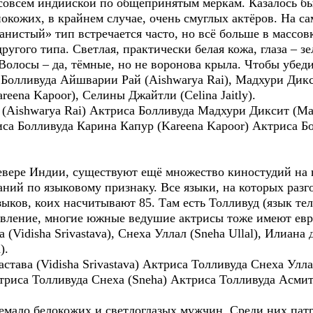
е совсем индийской по общепринятым меркам. Казалось бы
окожих, в крайнем случае, очень смуглых актёров. На са
нистый» тип встречается часто, но всё больше в массовк
угого типа. Светлая, практически белая кожа, глаза – зе
Волосы – да, тёмные, но не воронова крыла. Чтобы убеди
 Болливуда Айшварии Рай (Aishwarya Rai), Мадхури Дикс
eena Kapoor), Селины Джайтли (Celina Jaitly).
(Aishwarya Rai) Актриса Болливуда Мадхури Диксит (Mad
са Болливуда Карина Капур (Kareena Kapoor) Актриса Б
евере Индии, существуют ещё множество киностудий на 
аний по языковому признаку. Все языки, на которых ра
зыков, коих насчитывают 85. Там есть Толливуд (язык тел
ивление, многие южные ведушие актрисы тоже имеют ев
idisha Srivastava), Снеха Уллал (Sneha Ullal), Илиана д
).
ава (Vidisha Srivastava) Актриса Толливуда Снеха Уллал
ктриса Толливуда Снеха (Sneha) Актриса Толливуда Асмит
емало белокожих и светлоглазых мужчин. Среди них пат