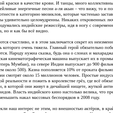
й краски в качестве крови. И танцы, много коллективны
ейливые энергичные песни а-ля акын – что вижу, то и п
тнести в категорию мюзиклов, которые частенько застав
ы удивительно целомудренны. Никаких откровенных люб
додумались индийские режиссёры, идя в ногу с современн
, но и как бы всё видно.
тся счастливо, и в этом заключается секрет их неизмен
ь которого очень тяжела. Главный герой обязательно поб
тся. Народу нужна сказка, будь она о слонах и махарадж
йская кинематографическая машина выпускает их в пром
еперь Мумбаи), на севере Индии выпускает до 900 фильмо
ем около 500). Казна пополняется 10% от проката фильм
ии смотрят около 15 миллионов человек. Простые индусы
ой реальности и пожить в королевстве грёз, где всё обяз
и, в которой они живут в дичайшей нищете, жуткой анти
видов. Власть индийского кино настолько велика, что п
еньшить накал массовых беспорядков в 2008 году.
ли наш интерес не этим, но внешностью актёров, в край