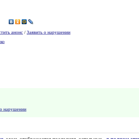
0
стить анонс
/
Заявить о нарушении
нко
 о нарушении