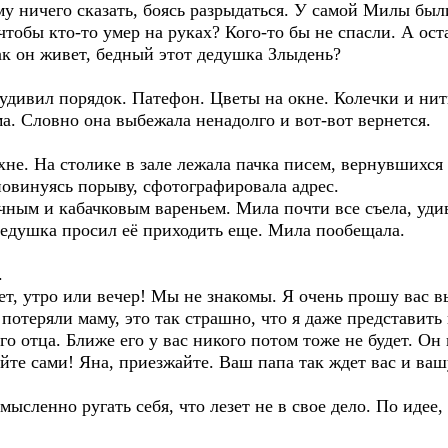
у ничего сказать, боясь разрыдаться. У самой Милы были
 чтобы кто-то умер на руках? Кого-то бы не спасли. А о
ак он живет, бедный этот дедушка Злыдень?
удивил порядок. Патефон. Цветы на окне. Колечки и нит
а. Словно она выбежала ненадолго и вот-вот вернется.
е. На столике в зале лежала пачка писем, вернувшихся а
повинуясь порыву, сфотографировала адрес.
чным и кабачковым вареньем. Мила почти все съела, уди
дедушка просил её приходить еще. Мила пообещала.
.
ет, утро или вечер! Мы не знакомы. Я очень прошу вас 
 потеряли маму, это так страшно, что я даже представить
го отца. Ближе его у вас никого потом тоже не будет. Он
айте сами! Яна, приезжайте. Ваш папа так ждет вас и ва
ысленно ругать себя, что лезет не в свое дело. По идее,