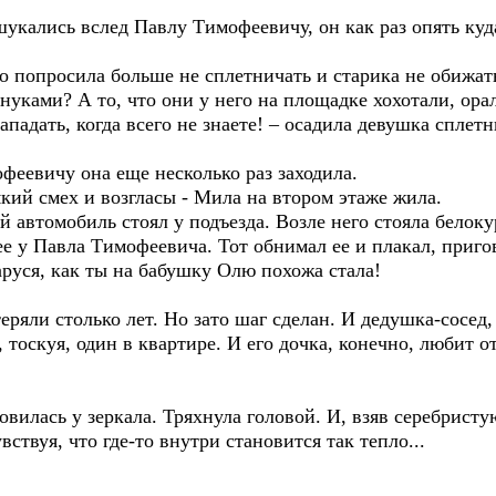
кались вслед Павлу Тимофеевичу, он как раз опять куд
о попросила больше не сплетничать и старика не обижат
уками? А то, что они у него на площадке хохотали, орал
падать, когда всего не знаете! – осадила девушка сплетн
феевичу она еще несколько раз заходила.
кий смех и возгласы - Мила на втором этаже жила.
 автомобиль стоял у подъезда. Возле него стояла белок
е у Павла Тимофеевича. Тот обнимал ее и плакал, приго
руся, как ты на бабушку Олю похожа стала!
еряли столько лет. Но зато шаг сделан. И дедушка-сосед,
 тоскуя, один в квартире. И его дочка, конечно, любит от
овилась у зеркала. Тряхнула головой. И, взяв серебрист
вствуя, что где-то внутри становится так тепло...