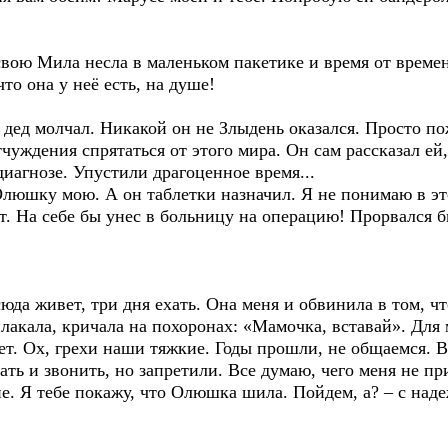
вою Мила несла в маленьком пакетике и время от времен
то она у неё есть, на душе!
 дед молчал. Никакой он не Злыдень оказался. Просто п
чуждения спрятаться от этого мира. Он сам рассказал ей,
иагнозе. Упустили драгоценное время...
люшку мою. А он таблетки назначил. Я не понимаю в это
дет. На себе бы унес в больницу на операцию! Прорвался 
сюда живет, три дня ехать. Она меня и обвинила в том, ч
лакала, кричала на похоронах: «Мамочка, вставай». Для 
т. Ох, грехи наши тяжкие. Годы прошли, не общаемся. В
ать и звонить, но запретили. Все думаю, чего меня не п
не. Я тебе покажу, что Олюшка шила. Пойдем, а? – с над