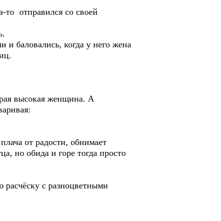
а-то отправился со своей
ь.
и и баловались, когда у него жена
иц.
урая высокая женщина. А
варивая:
 плача от радости, обнимает
ца, но обида и горе тогда просто
ую расчёску с разноцветными