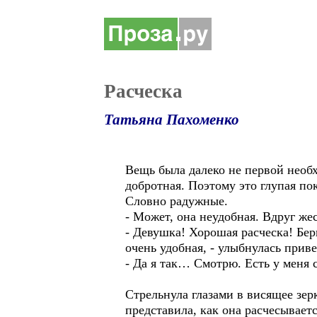
Расческа
Татьяна Пахоменко
Вещь была далеко не первой необх
добротная. Поэтому это глупая пок
Словно радужные.
- Может, она неудобная. Вдруг жес
- Девушка! Хорошая расческа! Бери
очень удобная, - улыбнулась прив
- Да я так… Смотрю. Есть у меня 
Стрельнула глазами в висящее зе
представила, как она расчесывает