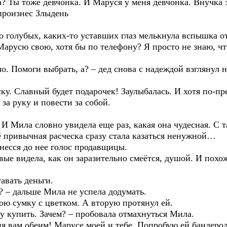
а? Ты тоже девчонка. И Маруся у меня девчонка. Внучка э
 произнес Злыдень
о голубых, каких-то уставших глаз мелькнула вспышка о
Марусю свою, хотя бы по телефону? Я просто не знаю, чт
о. Помоги выбрать, а? – дед снова с надеждой взглянул н
ку. Славный будет подарочек! Заулыбалась. И хотя по-п
 за руку и повести за собой.
 И Мила словно увидела еще раз, какая она чудесная. С т
Её привычная расческа сразу стала казаться ненужной…
донесся до нее голос продавщицы.
ые видела, как он заразительно смеётся, душой. И похо
тавать деньги.
и? – дальше Мила не успела додумать.
ою сумку с цветком. А вторую протянул ей.
гу купить. Зачем? – пробовала отмахнуться Мила.
ня вам обеим! Марусе моей и тебе. Попробую ей бандерол