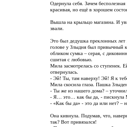
Одернула себя. Зачем бесполезная
красивая, но ещё в хорошем состо
Вышла на крыльцо магазина. И ув
звали.
Это был дедушка преклонных лет к
голове у Злыдня был привычный кр
обликом сумка – серая, с диковин
сшитая с любовью.
Мила засмотрелась со ступенек. Е
отвернулась.
- Эй! Ты, там наверху! Эй! Я к те
Мила скосила глаза. Пашка Злыде
- Ты же из нашего дома? – уточни
- Я… это… как бы да, - пискнула
- «Как бы да» - это да или нет? – 
Она кивнула. Подумав, что, наверн
так? Вот привязался!