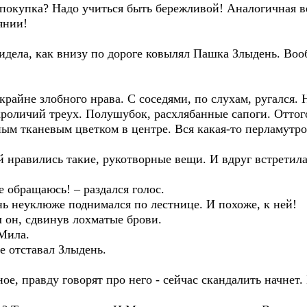
 покупка? Надо учиться быть бережливой! Аналогичная в
янии!
идела, как внизу по дороге ковылял Пашка Злыдень. Во
райне злобного нрава. С соседями, по слухам, ругался. 
оличий треух. Полушубок, расхлябанные сапоги. Оттого 
ным тканевым цветком в центре. Вся какая-то перламутро
й нравились такие, рукотворные вещи. И вдруг встретила
бе обращаюсь! – раздался голос.
нь неуклюже поднимался по лестнице. И похоже, к ней!
л он, сдвинув лохматые брови.
 Мила.
не отставал Злыдень.
ое, правду говорят про него - сейчас скандалить начнет.