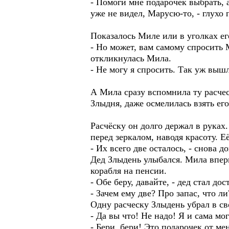
- Помоги мне подарочек выбрать, 
уже не видел, Марусю-то, - глухо
Показалось Миле или в уголках ег
- Но может, вам самому спросить 
откликнулась Мила.
- Не могу я спросить. Так уж вышл
А Мила сразу вспомнила ту расчес
Злыдня, даже осмелилась взять его
Расчёску он долго держал в руках.
перед зеркалом, наводя красоту. 
- Их всего две осталось, - снова 
Дед Злыдень улыбался. Мила вперв
корабля на пенсии.
- Обе беру, давайте, - дед стал дос
- Зачем ему две? Про запас, что л
Одну расческу Злыдень убрал в св
- Да вы что! Не надо! Я и сама мо
- Бери, бери! Это подарочек от ме