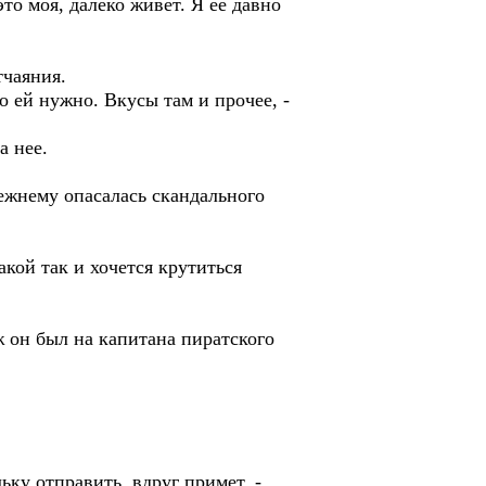
то моя, далеко живет. Я её давно
тчаяния.
о ей нужно. Вкусы там и прочее, -
а нее.
режнему опасалась скандального
акой так и хочется крутиться
ж он был на капитана пиратского
ьку отправить, вдруг примет, -