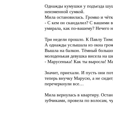
Однажды кумушки у подъезда шушу
неизменной сумкой.
Мила остановилась. Громко и чётк
- С кем он скандалил? С вашими вн
умирала, как по-вашему? Нечего на
Три недели прошло. К Павлу Тимо
А однажды услышала из окна гром
Вышла на балкон. Тёмный большой
молоденькая девушка висела на ше
- Марусенька! Как ты выросла! Ма
Значит, приехали. И пусть они пот
теперь внучку Марусю, а не сидит,
перечеркнули все…
Мила вернулась в квартиру. Остан
зубчиками, провела по волосам, чу