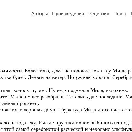
Авторы
Произведения
Рецензии
Поиск
одимости. Более того, дома на полочке лежала у Милы ра
упка будет. Деньги на ветер. Но уж как хороша! Серебри
ткая, волосы путает. Ну её, - подумала Мила, вздохнув.
те! У нас их все разобрали. Остались две последние. Мал
етливая продавец.
своя, тоже хорошая дома, - буркнула Мила и отошла в сто
ркало неподалеку. Рыжие прутики волос выбились из-под
ся этой самой серебристой расческой и невольно улыбнул