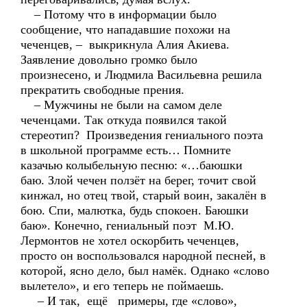
– Потому что в информации было
сообщение, что нападавшие похожи на
чеченцев, – выкрикнула Алия Акиева.
Заявление довольно громко было
произнесено, и Людмила Васильевна решила
прекратить свободные прения.
– Мужчины не были на самом деле
чеченцами. Так откуда появился такой
стереотип? Произведения гениального поэта
в школьной программе есть… Помните
казачью колыбельную песню: «…баюшки
баю. Злой чечен ползёт на берег, точит свой
кинжал, но отец твой, старый воин, закалён в
бою. Спи, малютка, будь спокоен. Баюшки
баю». Конечно, гениальный поэт М.Ю.
Лермонтов не хотел оскорбить чеченцев,
просто он воспользовался народной песней, в
которой, ясно дело, был намёк. Однако «слово
вылетело», и его теперь не поймаешь.
– И так, ещё примеры, где «слово»,