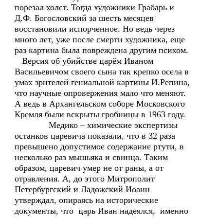
порезал холст. Тогда художники Грабарь и
Д.Ф. Богословский за шесть месяцев
восстановили испорченное. Но ведь через
много лет, уже после смерти художника, еще
раз картина была повреждена другим психом.
Версия об убийстве царём Иваном
Васильевичом своего сына так крепко осела в
умах зрителей гениальной картины И.Репина,
что научные опровержения мало что меняют.
А ведь в Архангельском соборе Московского
Кремля были вскрыты гробницы в 1963 году.
Медико – химические экспертизы
останков царевича показали, что в 32 раза
превышено допустимое содержание ртути, в
несколько раз мышьяка и свинца. Таким
образом, царевич умер не от раны, а от
отравления. А, до этого Митрополит
Петербургский и Ладожский Иоанн
утверждал, опираясь на исторические
документы, что царь Иван надеялся, именно