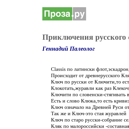
Приключения русского 
Геннадий Палеолог
Classis по латински флот,эскадрон
Происходит от древнерусского Кля
Ключ по русски от Ключити,то ест
Клокотать,журавли как раз Клекоч
Ключити по словенски-стягивать в
Есть и слово Клюка,то есть криви
Ключ означало на Древней Руси о
Так же и Ключ-это стая журавлей
Ключ по старо русски-собрание с
Кляк по малороссийски -составная