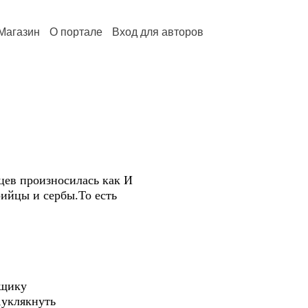
Магазин
О портале
Вход для авторов
цев произносилась как И
рийцы и сербы.То есть
ещику
,уклякнуть