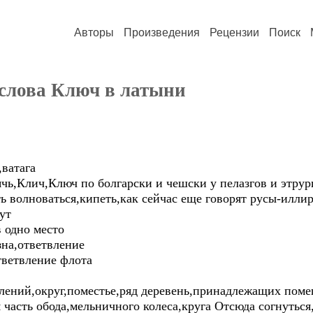
Авторы
Произведения
Рецензии
Поиск
слова Ключ в латыни
,ватага
чь,Клич,Ключ по болгарски и чешски у пелазгов и этрур
ь волноваться,кипеть,как сейчас еще говорят русы-илли
ут
 одно место
зна,ответвление
тветвление флота
елений,округ,поместье,ряд деревень,принадлежащих пом
 часть обода,мельничного колеса,круга Отсюда согнуться