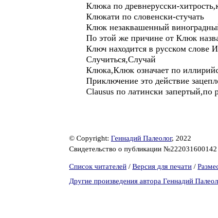
Клюка по древнерусски-хитрость,
Клюкати по словенски-стучать
Клюк незаквашенный виноградный
По этой же причине от Клюк наз
Ключ находится в русском слове 
Случиться,Случай
Клюка,Клюк означает по иллирийс
Приключение это действие зацепл
Clausus по латински запертый,по
© Copyright:
Геннадий Палеолог
, 2022
Свидетельство о публикации №22203160014
Список читателей
/
Версия для печати
/
Разме
Другие произведения автора Геннадий Палеол