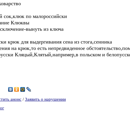
коварство
 сок,клюк по малороссийски
вание Клюквы
Исключение-вынуть из ключа
ки крюк для выдергивания сена из стога,сенника
ения на крюк,то есть непредвиденное обстоятельство,п
 русски Кляцый,Клятый,например,в польском и белопусск
2
стить анонс
/
Заявить о нарушении
ог