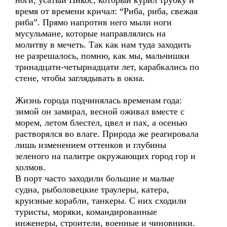
ноги, усатый Никос, который курил трубку и
время от времени кричал: “Риба, риба, свежая
риба”. Прямо напротив него мыли ноги
мусульмане, которые направлялись на
молитву в мечеть. Так как нам туда заходить
не разрешалось, помню, как мы, мальчишки
тринадцати-четырнадцати лет, карабкались по
стене, чтобы заглядывать в окна.
Жизнь города подчинялась временам года:
зимой он замирал, весной оживал вместе с
морем, летом блестел, цвел и пах, а осенью
растворялся во влаге. Природа же реагировала
лишь изменением оттенков и глубины
зеленого на палитре окружающих город гор и
холмов.
В порт часто заходили большие и малые
судна, рыболовецкие траулеры, катера,
круизные корабли, танкеры. С них сходили
туристы, моряки, командированные
инженеры, строители, военные и чиновники.