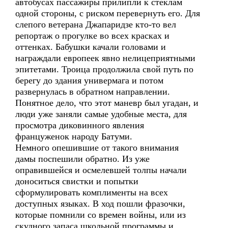
автобусах пассажиры прилипли к стеклам
одной стороны, с риском перевернуть его. Для
слепого ветерана Джапаридзе кто-то вел
репортаж о прогулке во всех красках и
оттенках. Бабушки качали головами и
награждали европеек явно нелицеприятными
эпитетами. Троица продолжила свой путь по
берегу до здания универмага и потом
развернулась в обратном направлении.
Понятное дело, что этот маневр был угадан, и
люди уже заняли самые удобные места, для
просмотра диковинного явления
француженок народу Батуми.
Немного опешившие от такого внимания
дамы поспешили обратно. Из уже
оправившейся и осмелевшей толпы начали
доноситься свистки и попытки
сформулировать комплименты на всех
доступных языках. В ход пошли фразочки,
которые помнили со времен войны, или из
скудного запаса школьной программы и