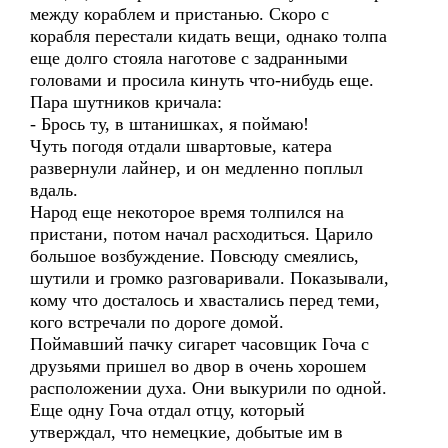
между кораблем и пристанью. Скоро с
корабля перестали кидать вещи, однако толпа
еще долго стояла наготове с задранными
головами и просила кинуть что-нибудь еще.
Пара шутников кричала:
- Брось ту, в штанишках, я поймаю!
Чуть погодя отдали швартовые, катера
развернули лайнер, и он медленно поплыл
вдаль.
Народ еще некоторое время толпился на
пристани, потом начал расходиться. Царило
большое возбуждение. Повсюду смеялись,
шутили и громко разговаривали. Показывали,
кому что досталось и хвастались перед теми,
кого встречали по дороге домой.
Поймавший пачку сигарет часовщик Гоча с
друзьями пришел во двор в очень хорошем
расположении духа. Они выкурили по одной.
Еще одну Гоча отдал отцу, который
утверждал, что немецкие, добытые им в