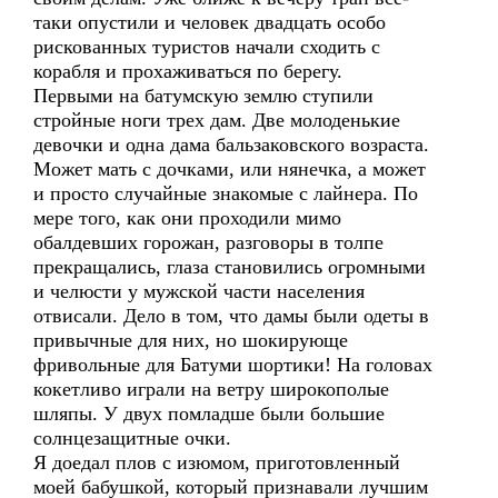
таки опустили и человек двадцать особо
рискованных туристов начали сходить с
корабля и прохаживаться по берегу.
Первыми на батумскую землю ступили
стройные ноги трех дам. Две молоденькие
девочки и одна дама бальзаковского возраста.
Может мать с дочками, или нянечка, а может
и просто случайные знакомые с лайнера. По
мере того, как они проходили мимо
обалдевших горожан, разговоры в толпе
прекращались, глаза становились огромными
и челюсти у мужской части населения
отвисали. Дело в том, что дамы были одеты в
привычные для них, но шокирующе
фривольные для Батуми шортики! На головах
кокетливо играли на ветру широкополые
шляпы. У двух помладше были большие
солнцезащитные очки.
Я доедал плов с изюмом, приготовленный
моей бабушкой, который признавали лучшим