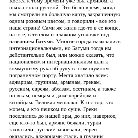
Костел к тому времени уже был архивом, а
школа стала русской. Это было время, когда
мы смотрели на большую карту, закрашенную
одним розовым цветом, и говорили - все это
наша страна! Сами же жили где-то в ее конце,
на юге, в теплом и влажном уголочке под
названием Батуми. Многие города назывались
интернациональными, но Батуми тогда им
действительно был, или можно сказать, что
национализм и интернационализм шли к
коммунизму рука об руку в этом шумном
пограничном порту. Места хватило всем:
аджарцам, грузинам, армянам, грекам,
русским, евреям, абхазам, осетинам, а также
полякам, немцам и даже корейцам и
китайцам. Великая мешалка! Кто с гор, кто
морем, а кто пешком по суше. Греки
поселились до нашей эры, до них, наверное,
еще кто-то был, армяне бежали, турки
захватили, русские завоевали, евреи
оказались, аджарцами стали, а грузины