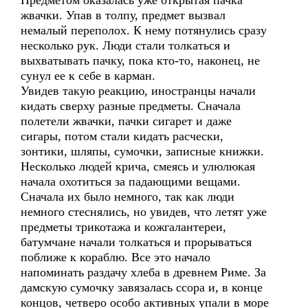
Предметом оказалась уже открытая пачка
жвачки. Упав в толпу, предмет вызвал
немалый переполох. К нему потянулись сразу
несколько рук. Люди стали толкаться и
выхватывать пачку, пока кто-то, наконец, не
сунул ее к себе в карман.
Увидев такую реакцию, иностранцы начали
кидать сверху разные предметы. Сначала
полетели жвачки, пачки сигарет и даже
сигары, потом стали кидать расчески,
зонтики, шляпы, сумочки, записные книжки.
Несколько людей крича, смеясь и улюлюкая
начала охотиться за падающими вещами.
Сначала их было немного, так как люди
немного стеснялись, но увидев, что летят уже
предметы трикотажа и кожгалантереи,
батумчане начали толкаться и прорываться
поближе к кораблю. Все это начало
напоминать раздачу хлеба в древнем Риме. За
дамскую сумочку завязалась ссора и, в конце
концов, четверо особо активных упали в море