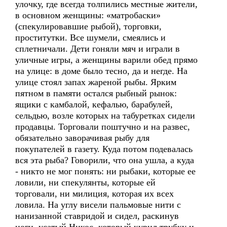
улочку, где всегда толпились местные жители,
в основном женщины: «матробаски»
(спекулировавшие рыбой), торговки,
проститутки. Все шумели, смеялись и
сплетничали. Дети гоняли мяч и играли в
уличные игры, а женщины варили обед прямо
на улице: в доме было тесно, да и негде. На
улице стоял запах жареной рыбы. Ярким
пятном в памяти остался рыбный рынок:
ящики с камбалой, кефалью, барабулей,
сельдью, возле которых на табуретках сидели
продавцы. Торговали поштучно и на развес,
обязательно заворачивая рыбу для
покупателей в газету. Куда потом подевалась
вся эта рыба? Говорили, что она ушла, а куда
- никто не мог понять: ни рыбаки, которые ее
ловили, ни спекулянты, которые ей
торговали, ни милиция, которая их всех
ловила. На углу висели пальмовые нити с
нанизанной ставридой и сидел, раскинув