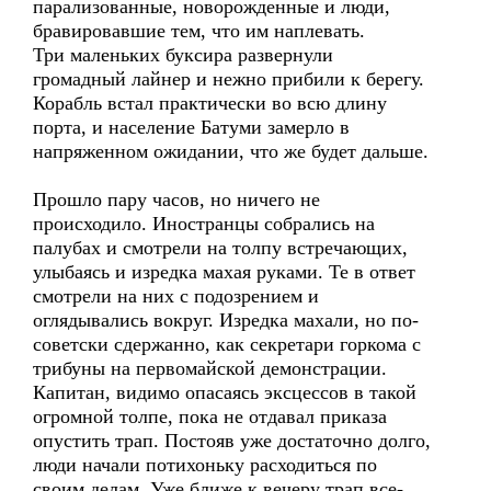
парализованные, новорожденные и люди,
бравировавшие тем, что им наплевать.
Три маленьких буксира развернули
громадный лайнер и нежно прибили к берегу.
Корабль встал практически во всю длину
порта, и население Батуми замерло в
напряженном ожидании, что же будет дальше.
Прошло пару часов, но ничего не
происходило. Иностранцы собрались на
палубах и смотрели на толпу встречающих,
улыбаясь и изредка махая руками. Те в ответ
смотрели на них с подозрением и
оглядывались вокруг. Изредка махали, но по-
советски сдержанно, как секретари горкома с
трибуны на первомайской демонстрации.
Капитан, видимо опасаясь эксцессов в такой
огромной толпе, пока не отдавал приказа
опустить трап. Постояв уже достаточно долго,
люди начали потихоньку расходиться по
своим делам. Уже ближе к вечеру трап все-