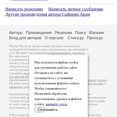
Написать рецензию
Написать личное сообщение
Другие произведения автора Сафарян Арам
Авторы
Произведения
Рецензии
Поиск
Магазин
Вход для авторов
О портале
Стихи.ру
Проза.ру
Портал Проза.ру предоставляет авторам возможность
свободной публикации своих литературных произведений в
сети Интернет на основании
пользовательского договора
.
Все авторские права на произведения принадлежат авторам
и охраняются
законом
. Перепечатка произведений возможна
Мы используем файлы cookie
только с согласия его автора, к которому вы можете
обратиться на его авторской странице. Ответственность за
для улучшения работы сайта.
тексты произведений авторы несут самостоятельно на
Оставаясь на сайте, вы
основании
правил публикации
и
законодательства
Российской Федерации
. Данные пользователей
соглашаетесь с условиями
обрабатываются на основании
Политики обработки персональных данных
.
использования файлов cookies.
Вы также можете посмотреть более подробную
информацию о портале
и
связаться с администрацией
.
Чтобы ознакомиться с
Политикой обработки
Ежедневная аудитория портала Проза.ру – порядка 100 тысяч
посетителей, которые в общей сумме просматривают более полумиллиона
персональных данных и файлов
страниц по данным счетчика посещаемости, который расположен справа
cookie,
нажмите здесь
.
от этого текста. В каждой графе указано по две цифры: количество
просмотров и количество посетителей.
Соглашаюсь
© Все права принадлежат авторам, 2000-2026. Портал работает под