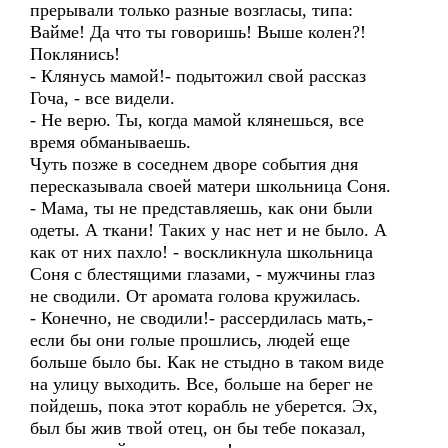
прерывали только разные возгласы, типа:
Вайме! Да что ты говоришь! Выше колен?!
Поклянись!
- Клянусь мамой!- подытожил свой рассказ
Гоча, - все видели.
- Не верю. Ты, когда мамой клянешься, все
время обманываешь.
Чуть позже в соседнем дворе события дня
пересказывала своей матери школьница Соня.
- Мама, ты не представляешь, как они были
одеты. А ткани! Таких у нас нет и не было. А
как от них пахло! - воскликнула школьница
Соня с блестящими глазами, - мужчины глаз
не сводили. От аромата голова кружилась.
- Конечно, не сводили!- рассердилась мать,-
если бы они голые прошлись, людей еще
больше было бы. Как не стыдно в таком виде
на улицу выходить. Все, больше на берег не
пойдешь, пока этот корабль не уберется. Эх,
был бы жив твой отец, он бы тебе показал,