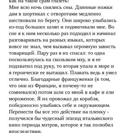
как на такой срам глазеть!
Мне всю ночь снились сны. Длинные ножки
дам в шортиках с отворотами медленно
шествовали по берегу. Они широко улыбались
из-под больших шляп и подмигивали мне. Во
сне я к ним несколько раз подходил и начинал
разговаривать на разных языках, которых
вовсе не знал, чем вызывал огромную зависть
товарищей. Пару раз я их спасал: то одна
поскользнулась на скользком мху, и я ее
подхватил под руку, то вторая упала в море и
я героически ее вытащил. Плавать ведь я умел
отлично. Благодарные француженки (в том,
что они из Франции, я почему-то не
сомневался) потом шли со мной в кафе и ели
мороженое. Я их провожал до корабля,
победоносно улыбаясь себе и окружающим.
Перенести бы все это действие на пленку -
получился бы чудесный эпизод итальянского
кино периода мэтров, которое я так полюбил
впоследствии.