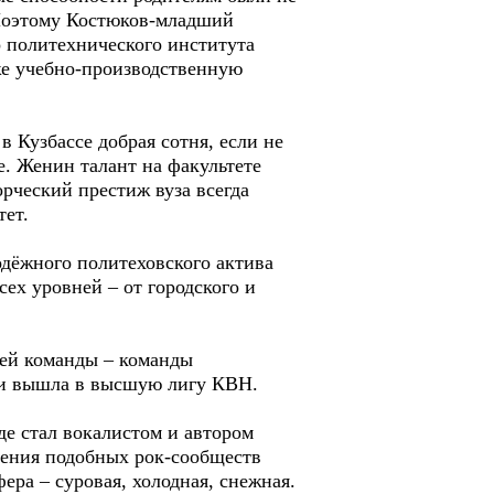
 Поэтому Костюков-младший
о политехнического института
же учебно-производственную
 Кузбассе добрая сотня, если не
е. Женин талант на факультете
орческий престиж вуза всегда
тет.
дёжного политеховского актива
ех уровней – от городского и
оей команды – команды
сти вышла в высшую лигу КВН.
де стал вокалистом и автором
дения подобных рок-сообществ
фера – суровая, холодная, снежная.