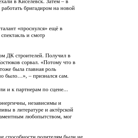
хали в Киселёвск. Затем – в
 работать бригадиром на новой
 талант «проснулся» ещё в
 спектакль и смотр
ом ДК строителей. Получил в
Костюков сорвал. «Потому что в
 тоже была главная роль
но было…», – признался сам.
и и к партнерам по сцене...
 энергичны, независимы и
ивы в литературе и актёрской
ераментным любопытством, мог
ые способности родителям были не