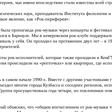
героев, чьи имена впоследствии стали известны всей стр
гогических наук, преподаватель Института филологии и 
акое явление, как «Рок-периферия»:
 была пропаганда рок-музыки через концерты и фестивал
ался в Барнауле. Мы в кемеровском рок-клубе поддержа
иваль у себя. Он проходил на протяжении двух лет – в 1
троителей.
рты рок-исполнителей, которые также проходили в КемГУ
я происходили на «репточках» или квартирах, где испо
ь в самом начале 1990-х. Вместе с другими участниками
ездил многие города Кузбасса и соседних регионов, исп
Группа просуществовала года четыре, но поклонники пом
ый объяснял, что «общим впечатлением от рок-музыки т