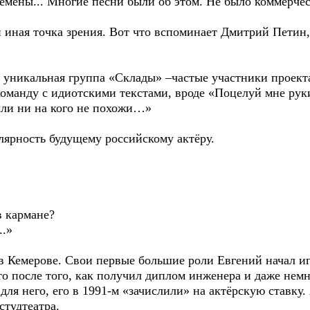
емены... Многие песни были об этом. Не было коммерче
и иная точка зрения. Вот что вспоминает Дмитрий Петин
 уникальная группа «Склады» –частые участники проект
манду с идиотскими текстами, вроде «Поцелуй мне руки,
ыли ни на кого не похожи…»
лярность будущему российскому актёру.
лова?
тради,
меешь в кармане?
..»
 в Кемерове. Свои первые большие роли Евгений начал иг
то после того, как получил диплом инженера и даже нем
для него, его в 1991-м «зачислили» на актёрскую ставку.
студтеатра.