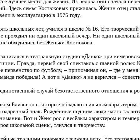
ссе лучшее место для жизни. Из Белова они сначала перее
ий. Здесь семья Костюковых прижилась. Женин отец стал
ели в эксплуатацию в 1975 году.
ять школьных лет, учился в школе № 16. Его творческий
 не проходил ни один школьный вечер. Ни один школьный
 не обходились без Женьки Костюкова.
 записался в театральную студию «Данко» при кемеровск
етиции. Правда, первый свой спектакль с главной ролью 
е первенство по футболу, – припоминал он, – где у меня
анда победила! А вот в «Данко» я не вернулся – совест
 единственный случай безответственного отношения к рол
наком Близнецов, которые обладают сильным характером,
 одаренный знак. Рождённые под ним люди часто талантл
внимания. Вот и Женя рос с весёлым характером и темп
ероя школьной сцены, тянулся к творчеству.
ейные традиции поначалу одержали верх. Его театральн