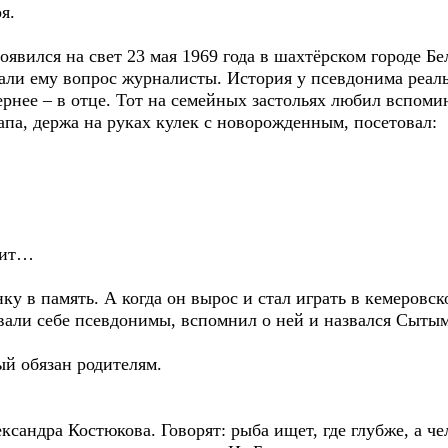
я.
явился на свет 23 мая 1969 года в шахтёрском городе Б
али ему вопрос журналисты. История у псевдонима реаль
вернее – в отце. Тот на семейных застольях любил вспоми
па, держа на руках кулек с новорожденным, посетовал:
пит…
ку в память. А когда он вырос и стал играть в кемеровс
вали себе псевдонимы, вспомнил о ней и назвался Сытым
й обязан родителям.
ксандра Костюкова. Говорят: рыба ищет, где глубже, а че