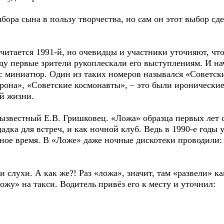
бора сына в пользу творчества, но сам он этот выбор сд
итается 1991-й, но очевидцы и участники уточняют, чт
оду первые зрители рукоплескали его выступлениям. И н
а с миниатюр. Один из таких номеров назывался «Советск
орона», «Советские космонавты», – это были иронически
й жизни.
зызвестный Е.В. Гришковец. «Ложа» образца первых лет 
щадка для встреч, и как ночной клуб. Ведь в 1990-е годы
дное время. В «Ложе» даже ночные дискотеки проводили: с
 слухи. А как же?! Раз «ложа», значит, там «развели» ка
ожу» на такси. Водитель привёз его к месту и уточнил: