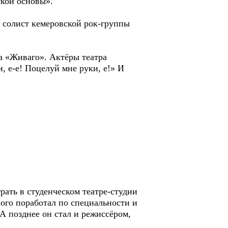
ской основы».
, солист кемеровской рок-группы
а «Живаго». Актёры театра
 е-е! Поцелуй мне руки, е!» И
рать в студенческом театре-студии
ного поработал по специальности и
 А позднее он стал и режиссёром,