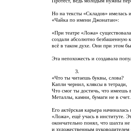
Протест, ведь молодым нужны пер
Но на тексты «Складов» имелась 
«Чайка по имени Джонатан»:
«При театре «Ложа» существовала
создали абсолютно безбашенную ко
всё в таком духе. Они при этом б
Эта непохожесть и создавала попу
3.
«Что ты читаешь буквы, с
Капли чернил, кляксы в те
Что смог ты достичь, что и
Металлы, камни, бумаги не в счет.
Его актёрская карьера начиналась
«Ложа», ещё учась в институте. Э
окончательно понял, что шахта не 
и художественным руководителем 