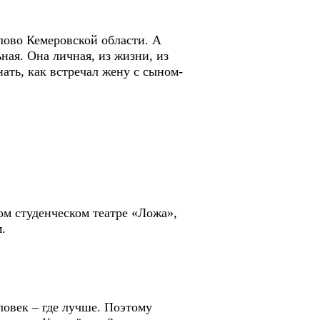
елово Кемеровской области. А
ная. Она личная, из жизни, из
нать, как встречал жену с сыном-
ком студенческом театре «Ложа»,
.
ловек – где лучше. Поэтому