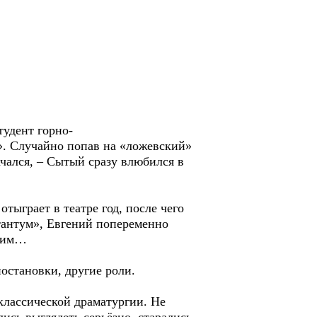
тудент горно-
». Случайно попав на «ложевский»
ачался, – Сытый сразу влюбился в
тыграет в театре год, после чего
а тантум», Евгений попеременно
очим…
постановки, другие роли.
классической драматургии. Не