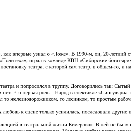
, как впервые узнал о «Ложе». В 1990-м, он, 20-летний с
 «Политеха», играл в команде КВН «Сибирские богатыри
остановку театра, с которой сам театр, в общем-то, и н
еатра и попросился в труппу. Договорились так: Сытый о
ли нет. Его первая роль – Народ в спектакле «Сингуляри
ыл то железнодорожником, то лесником, то простым раб
А любовь к сцене только усилилась, последовали другие 
олюцией в театральной жизни Кемерова». В ней не было 