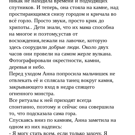
никак не находила времени и подходящих
спутников. И теперь, она стояла на камне, над
простирающимся снизу городом и кричала во
всё горло. Просто звуки, просто крик до
хрипоты.. Дети знали, что их мама способна
на многое и поэтому,устав от
восхождения,лежали на лавочке, которую
здесь соорудили добрые люди. Около двух
часов они провели на самом жерле вулкана.
Фотографировали окрестности, камни,
деревья и небо.
Перед уходом Анна попросила мальчишек не
отвлекать её и сплясала танец вокруг камня,
закрывающего вход в недра спящего
огненного монстра.
Все ритуалы к ней приходят всегда
спонтанно, поэтому и сейчас она совершила
то, что подсказала сама гора.
Спускаясь вниз по камням, Анна заметила на
одном из них надпись:
- Я могу стать всем, если только захочу, Я