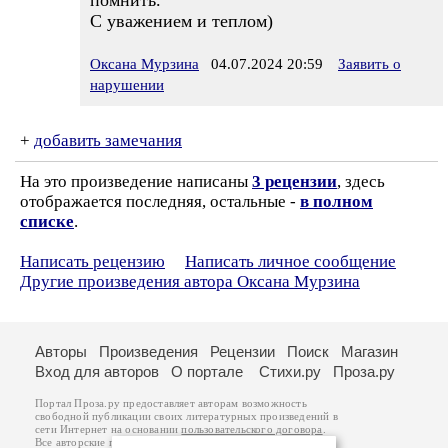
помнить.
С уважением и теплом)
Оксана Мурзина
04.07.2024 20:59
Заявить о
нарушении
+
добавить замечания
На это произведение написаны
3 рецензии
, здесь
отображается последняя, остальные -
в полном
списке
.
Написать рецензию
Написать личное сообщение
Другие произведения автора Оксана Мурзина
Авторы
Произведения
Рецензии
Поиск
Магазин
Вход для авторов
О портале
Стихи.ру
Проза.ру
Портал Проза.ру предоставляет авторам возможность
свободной публикации своих литературных произведений в
сети Интернет на основании
пользовательского договора
.
Все авторские права на произведения принадлежат авторам