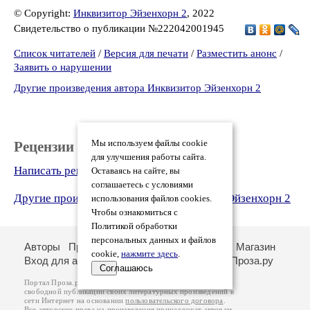
© Copyright:
Инквизитор Эйзенхорн 2
, 2022
Свидетельство о публикации №222042001945
Список читателей
/
Версия для печати
/
Разместить анонс
/
Заявить о нарушении
Другие произведения автора Инквизитор Эйзенхорн 2
Рецензии
Мы используем файлы cookie
для улучшения работы сайта.
Написать рецензию
Оставаясь на сайте, вы
соглашаетесь с условиями
Другие произведения автора Инквизитор Эйзенхорн 2
использования файлов cookies.
Чтобы ознакомиться с
Политикой обработки
персональных данных и файлов
Авторы
Произведения
Рецензии
Поиск
Магазин
cookie,
нажмите здесь
.
Вход для авторов
О портале
Стихи.ру
Проза.ру
Соглашаюсь
Портал Проза.ру предоставляет авторам возможность
свободной публикации своих литературных произведений в
сети Интернет на основании
пользовательского договора
.
Все авторские права на произведения принадлежат авторам