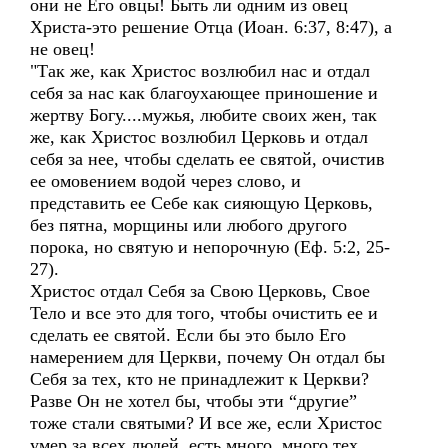
они не Его овцы! Быть ли одним из овец
Христа-это решение Отца (Иоан. 6:37, 8:47), а
не овец!
"Так же, как Христос возлюбил нас и отдал
себя за нас как благоухающее приношение и
жертву Богу....мужья, любите своих жен, так
же, как Христос возлюбил Церковь и отдал
себя за нее, чтобы сделать ее святой, очистив
ее омовением водой через слово, и
представить ее Себе как сияющую Церковь,
без пятна, морщины или любого другого
порока, но святую и непорочную (Еф. 5:2, 25-
27).
Христос отдал Себя за Свою Церковь, Свое
Тело и все это для того, чтобы очистить ее и
сделать ее святой. Если бы это было Его
намерением для Церкви, почему Он отдал бы
Себя за тех, кто не принадлежит к Церкви?
Разве Он не хотел бы, чтобы эти “другие”
тоже стали святыми? И все же, если Христос
умер за всех людей, есть много, много тех,