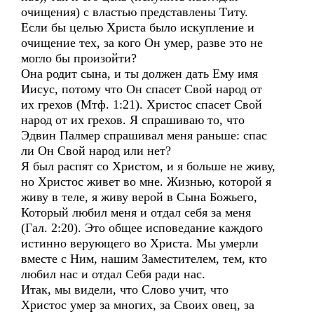
очищения) с властью представлены Титу.
Если бы целью Христа было искупление и
очищение тех, за кого Он умер, разве это не
могло бы произойти?
Она родит сына, и ты должен дать Ему имя
Иисус, потому что Он спасет Свой народ от
их грехов (Мтф. 1:21). Христос спасет Свой
народ от их грехов. Я спрашиваю то, что
Эдвин Палмер спрашивал меня раньше: спас
ли Он Свой народ или нет?
Я был распят со Христом, и я больше не живу,
но Христос живет во мне. Жизнью, которой я
живу в теле, я живу верой в Сына Божьего,
Который любил меня и отдал себя за меня
(Гал. 2:20). Это общее исповедание каждого
истинно верующего во Христа. Мы умерли
вместе с Ним, нашим Заместителем, тем, кто
любил нас и отдал Себя ради нас.
Итак, мы видели, что Слово учит, что
Христос умер за многих, за Своих овец, за