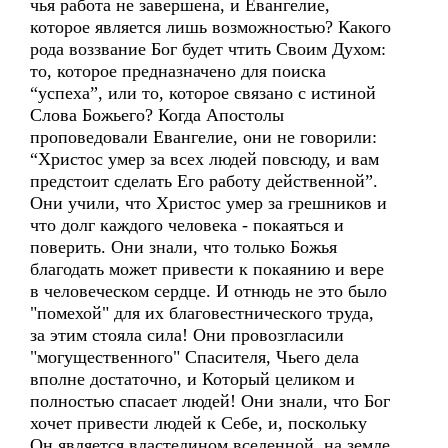
чья работа не завершена, и Евангелие,
которое является лишь возможностью? Какого
рода воззвание Бог будет чтить Своим Духом:
то, которое предназначено для поиска
“успеха”, или то, которое связано с истиной
Слова Божьего? Когда Апостолы
проповедовали Евангелие, они не говорили:
“Христос умер за всех людей повсюду, и вам
предстоит сделать Его работу действенной”.
Они учили, что Христос умер за грешников и
что долг каждого человека - покаяться и
поверить. Они знали, что только Божья
благодать может привести к покаянию и вере
в человеческом сердце. И отнюдь не это было
"помехой" для их благовестнического труда,
за этим стояла сила! Они провозгласили
"могущественного" Спасителя, Чьего дела
вполне достаточно, и Который целиком и
полностью спасает людей! Они знали, что Бог
хочет привести людей к Себе, и, поскольку
Он является властелином вселенной, на земле