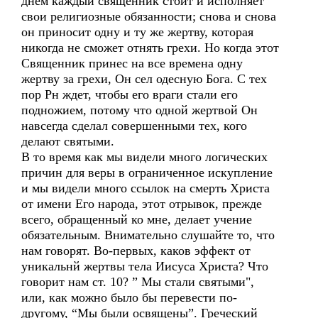
днем каждый священник стоит и исполняет
свои религиозные обязанности; снова и снова
он приносит одну и ту же жертву, которая
никогда не сможет отнять грехи. Но когда этот
Священник принес на все времена одну
жертву за грехи, Он сел одесную Бога. С тех
пор Рн ждет, чтобы его враги стали его
подножием, потому что одной жертвой Он
навсегда сделал совершенными тех, кого
делают святыми.
В то время как мы видели много логических
причин для веры в ограниченное искупление
и мы видели много ссылок на смерть Христа
от имени Его народа, этот отрывок, прежде
всего, обращенный ко мне, делает учение
обязательным. Внимательно слушайте то, что
нам говорят. Во-первых, каков эффект от
уникальнй жертвы тела Иисуса Христа? Что
говорит нам ст. 10? ” Мы стали святыми",
или, как можно было бы перевести по-
другому, “Мы были освящены”. Греческий