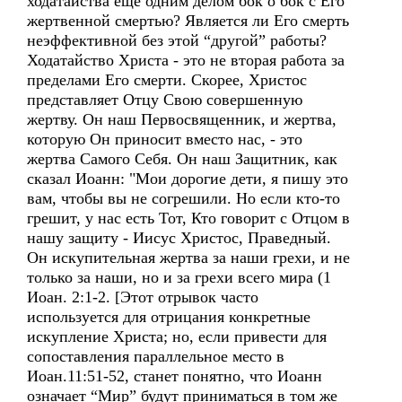
ходатайства еще одним делом бок о бок с Его
жертвенной смертью? Является ли Его смерть
неэффективной без этой “другой” работы?
Ходатайство Христа - это не вторая работа за
пределами Его смерти. Скорее, Христос
представляет Отцу Свою совершенную
жертву. Он наш Первосвященник, и жертва,
которую Он приносит вместо нас, - это
жертва Самого Себя. Он наш Защитник, как
сказал Иоанн: "Мои дорогие дети, я пишу это
вам, чтобы вы не согрешили. Но если кто-то
грешит, у нас есть Тот, Кто говорит с Отцом в
нашу защиту - Иисус Христос, Праведный.
Он искупительная жертва за наши грехи, и не
только за наши, но и за грехи всего мира (1
Иоан. 2:1-2. [Этот отрывок часто
используется для отрицания конкретные
искупление Христа; но, если привести для
сопоставления параллельное место в
Иоан.11:51-52, станет понятно, что Иоанн
означает “Мир” будут приниматься в том же