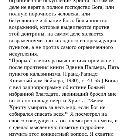
ограниченное искупление Христа, на самом
деле не верят в полное господство Бога, или
полную порочность человека, или
безусловное избрание Бога. Большинство
возражений, которые выдвигаются против
этой доктрины, на самом деле являются
возражениями против одного из предыдущих
пунктов, а не против самого ограниченного
искупления.
“Прорыв” в моих размышлениях произошел
после прочтения книги Эдвина Палмера, Пять
пунктов кальвинизма. [Гранд-Рапидс:
Книжный дом Бейкера, 1980), с. 41-55.] Когда
я вел радиопрограмму об истине Божьей
избранной благодати, звонивший бросил мне
вызов по поводу смерти Христа. “Зачем
Христу умирать за весь мир, если Бог не
собирался спасать всех?” Я посмотрел на
своего соведущего, а он посмотрел на меня, и
я сделал мысленную пометку подробнее
изучить этот конкретный вопрос. Я схватил