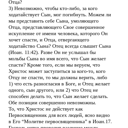
Отца?
3) Невозможно, чтобы кто-либо, за кого
ходатайствует Сын, мог погибнуть. Можем ли
мы представить себе Сына, умоляющего
Отца, представляющего Свое совершенное
искупление от имени человека, которого Он
хочет спасти, и Отца, отвергающего
ходатайство Сына? Отец всегда слышит Сына
(Иоан. 11:42). Разве Он не услышал бы
мольбы Сына во имя всего, что Сын желает
спасти? Кроме того, если мы веруем, что
Христос может заступиться за кого-то, кого
Отцу не спасти, то мы должны верить, либо
1) что есть разногласия в Боге, и Отец желает
одного, сын другого, или 2) что Отец не
способен делать то, что Сын желает сделать.
Обе позиции совершенно невозможны.
То, что Христос не действует как
Первосвященник для всех людей, ясно видно
в Его “Молитве первосвященника” в Иоан.17.
Господь четко проводит различие между