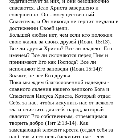
ходатайствует за них, и они безошибочно
спасаются. Дело Христа завершено и
совершенно. Он - могущественный
Спаситель, и Он никогда не терпит неудачи в
достижении Своей цели.
Большей любви нет, чем если кто положил
свою жизнь за своих друзей (Иоан. 15:13).
Все ли друзья Христа? Все ли владеют Его
именем? Все ли склоняются перед Ним и
принимают Его как Господа? Все ли
исполняют Его заповеди (Иоан.15:14)?
Значит, не все Его друзья.
Пока мы ждем благословенной надежды -
славного явления нашего великого Бога и
Спасителя Иисуса Христа, Который отдал
Себя за нас, чтобы искупить нас от всякого
зла и очистить для себя народ, который
является Его собственным, стремящимся
творить добро (Тит 2:13-14). Как
замещающий элемент креста (отдал себя за
нас), так и его цель (искупить нас…для