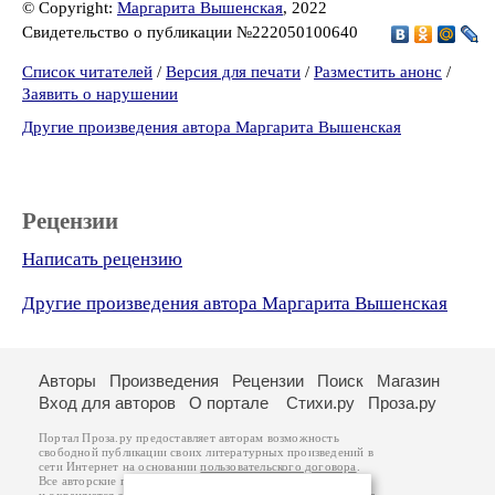
© Copyright:
Маргарита Вышенская
, 2022
Свидетельство о публикации №222050100640
Список читателей
/
Версия для печати
/
Разместить анонс
/
Заявить о нарушении
Другие произведения автора Маргарита Вышенская
Рецензии
Написать рецензию
Другие произведения автора Маргарита Вышенская
Авторы
Произведения
Рецензии
Поиск
Магазин
Вход для авторов
О портале
Стихи.ру
Проза.ру
Портал Проза.ру предоставляет авторам возможность
свободной публикации своих литературных произведений в
сети Интернет на основании
пользовательского договора
.
Все авторские права на произведения принадлежат авторам