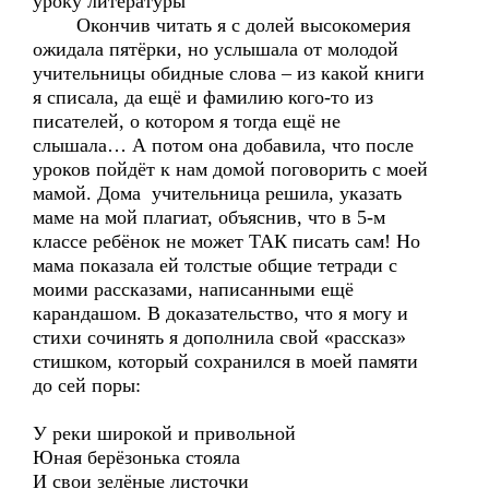
уроку литературы
Окончив читать я с долей высокомерия
ожидала пятёрки, но услышала от молодой
учительницы обидные слова – из какой книги
я списала, да ещё и фамилию кого-то из
писателей, о котором я тогда ещё не
слышала… А потом она добавила, что после
уроков пойдёт к нам домой поговорить с моей
мамой. Дома учительница решила, указать
маме на мой плагиат, объяснив, что в 5-м
классе ребёнок не может ТАК писать сам! Но
мама показала ей толстые общие тетради с
моими рассказами, написанными ещё
карандашом. В доказательство, что я могу и
стихи сочинять я дополнила свой «рассказ»
стишком, который сохранился в моей памяти
до сей поры:
У реки широкой и привольной
Юная берёзонька стояла
И свои зелёные листочки