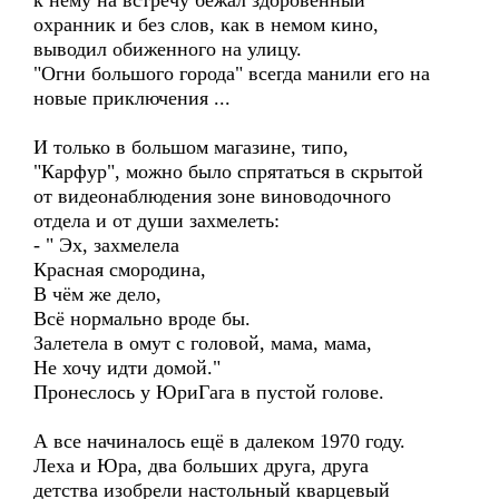
к нему на встречу бежал здоровенный
охранник и без слов, как в немом кино,
выводил обиженного на улицу.
"Огни большого города" всегда манили его на
новые приключения ...
И только в большом магазине, типо,
"Карфур", можно было спрятаться в скрытой
от видеонаблюдения зоне виноводочного
отдела и от души захмелеть:
- " Эх, захмелела
Красная смородина,
В чём же дело,
Всё нормально вроде бы.
Залетела в омут с головой, мама, мама,
Не хочу идти домой."
Пронеслось у ЮриГага в пустой голове.
А все начиналось ещё в далеком 1970 году.
Леха и Юра, два больших друга, друга
детства изобрели настольный кварцевый