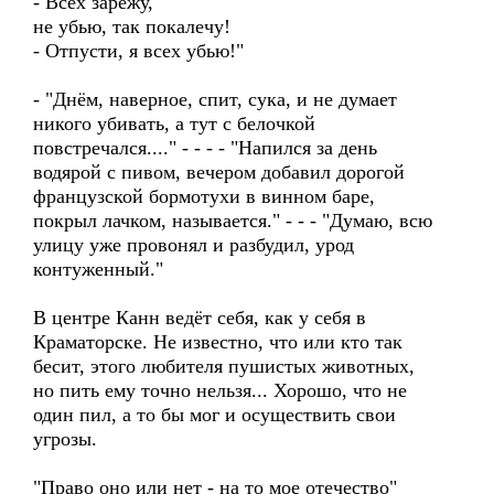
- Всех зарежу,
не убью, так покалечу!
- Отпусти, я всех убью!"
- "Днём, наверное, спит, сука, и не думает
никого убивать, а тут с белочкой
повстречался...." - - - - "Напился за день
водярой с пивом, вечером добавил дорогой
французской бормотухи в винном баре,
покрыл лачком, называется." - - - "Думаю, всю
улицу уже провонял и разбудил, урод
контуженный."
В центре Канн ведёт себя, как у себя в
Краматорске. Не известно, что или кто так
бесит, этого любителя пушистых животных,
но пить ему точно нельзя... Хорошо, что не
один пил, а то бы мог и осуществить свои
угрозы.
"Право оно или нет - на то мое отечество"