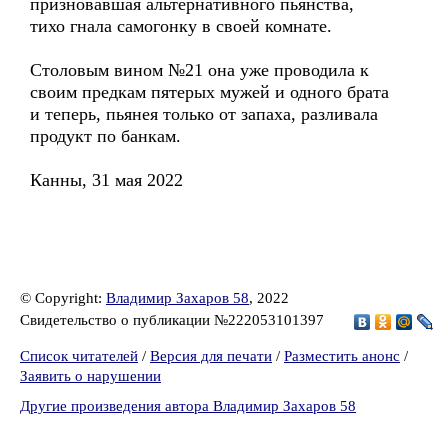
призновавшая альтернативного пьянства,
тихо гнала самогонку в своей комнате.
Столовым вином №21 она уже проводила к
cвоим предкам пятерых мужей и одного брата
и теперь, пьянея только от запаха, разливала
продукт по банкам.
Канны, 31 мая 2022
© Copyright:
Владимир Захаров 58
, 2022
Свидетельство о публикации №222053101397
Список читателей
/
Версия для печати
/
Разместить анонс
/
Заявить о нарушении
Другие произведения автора Владимир Захаров 58