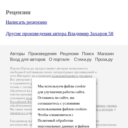
Рецензии
Написать рецензию
Другие произведения автора Владимир Захаров 58
Авторы
Произведения
Рецензии
Поиск
Магазин
Вход для авторов
О портале
Стихи.ру
Проза.ру
Портал Проза.ру предоставляет авторам возможность
свободной публикации своих литературных произведений в
сети Интернет на основании
пользовательского договора
.
Все авторские права на произведения принадлежат авторам
и охраняются
законом
. Перепечатка произведений возможна
Мы используем файлы cookie
только с согласия его автора, к которому вы можете
обратиться на его авторской странице. Ответственность за
для улучшения работы сайта.
тексты произведений авторы несут самостоятельно на
Оставаясь на сайте, вы
основании
правил публикации
и
законодательства
Российской Федерации
. Данные пользователей
соглашаетесь с условиями
обрабатываются на основании
Политики обработки персональных данных
.
использования файлов cookies.
Вы также можете посмотреть более подробную
информацию о портале
и
связаться с администрацией
.
Чтобы ознакомиться с
Политикой обработки
Ежедневная аудитория портала Проза.ру – порядка 100 тысяч
посетителей, которые в общей сумме просматривают более полумиллиона
персональных данных и файлов