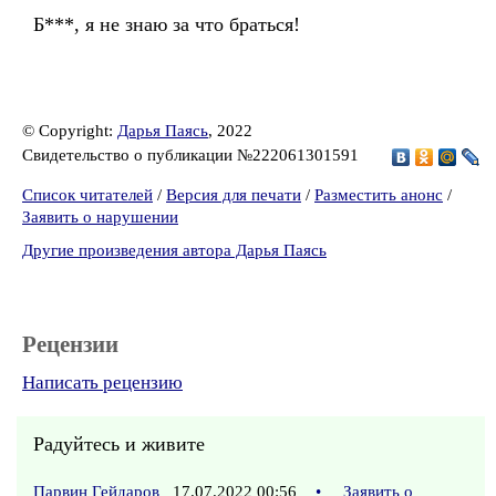
Б***, я не знаю за что браться!
© Copyright:
Дарья Паясь
, 2022
Свидетельство о публикации №222061301591
Список читателей
/
Версия для печати
/
Разместить анонс
/
Заявить о нарушении
Другие произведения автора Дарья Паясь
Рецензии
Написать рецензию
Радуйтесь и живите
Парвин Гейдаров
17.07.2022 00:56
•
Заявить о