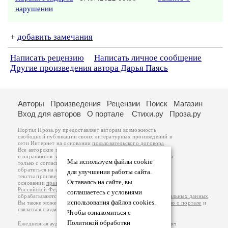
нарушении
+
добавить замечания
Написать рецензию
Написать личное сообщение
Другие произведения автора Дарья Паясь
Авторы
Произведения
Рецензии
Поиск
Магазин
Вход для авторов
О портале
Стихи.ру
Проза.ру
Портал Проза.ру предоставляет авторам возможность
свободной публикации своих литературных произведений в
сети Интернет на основании
пользовательского договора
.
Все авторские права на произведения принадлежат авторам
и охраняются
законом
. Перепечатка произведений возможна
Мы используем файлы cookie
только с согласия его автора, к которому вы можете
обратиться на его авторской странице. Ответственность за
для улучшения работы сайта.
тексты произведений авторы несут самостоятельно на
Оставаясь на сайте, вы
основании
правил публикации
и
законодательства
Российской Федерации
. Данные пользователей
соглашаетесь с условиями
обрабатываются на основании
Политики обработки персональных данных
.
использования файлов cookies.
Вы также можете посмотреть более подробную
информацию о портале
и
связаться с администрацией
.
Чтобы ознакомиться с
Политикой обработки
Ежедневная аудитория портала Проза.ру – порядка 100 тысяч