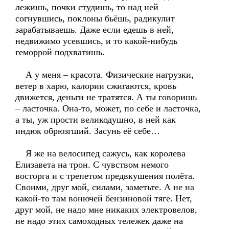
лежишь, почки студишь, то над ней
согнувшись, поклоны бьёшь, радикулит
зарабатываешь. Даже если едешь в ней,
недвижимо усевшись, и то какой-нибудь
геморрой подхватишь.
А у меня – красота. Физические нагрузки,
ветер в харю, калории сжигаются, кровь
движется, деньги не тратятся. А ты говоришь
– ласточка. Она-то, может, по себе и ласточка,
а ты, уж прости великодушно, в ней как
индюк обрюзгший. Засунь её себе…
Я же на велосипед сажусь, как королева
Елизавета на трон. С чувством немого
восторга и с трепетом предвкушения полёта.
Своими, друг мой, силами, заметьте. А не на
какой-то там вонючей бензиновой тяге. Нет,
друг мой, не надо мне никаких электровелов,
не надо этих самоходных тележек даже на