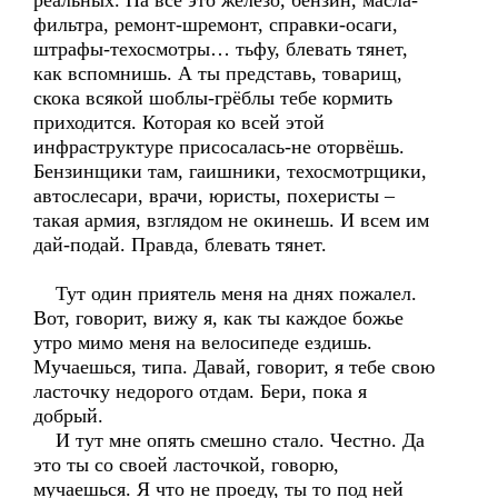
реальных. На всё это железо, бензин, масла-
фильтра, ремонт-шремонт, справки-осаги,
штрафы-техосмотры… тьфу, блевать тянет,
как вспомнишь. А ты представь, товарищ,
скока всякой шоблы-грёблы тебе кормить
приходится. Которая ко всей этой
инфраструктуре присосалась-не оторвёшь.
Бензинщики там, гаишники, техосмотрщики,
автослесари, врачи, юристы, похеристы –
такая армия, взглядом не окинешь. И всем им
дай-подай. Правда, блевать тянет.
Тут один приятель меня на днях пожалел.
Вот, говорит, вижу я, как ты каждое божье
утро мимо меня на велосипеде ездишь.
Мучаешься, типа. Давай, говорит, я тебе свою
ласточку недорого отдам. Бери, пока я
добрый.
И тут мне опять смешно стало. Честно. Да
это ты со своей ласточкой, говорю,
мучаешься. Я что не проеду, ты то под ней