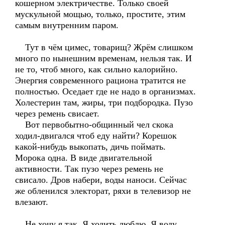
кошерном электричестве. Только своей
мускульной мощью, только, простите, этим
самым внутренним паром.
Тут в чём цимес, товарищ? Жрём слишком
много по нынешним временам, нельзя так. И
не то, чтоб много, как сильно калорийно.
Энергия современного рациона тратится не
полностью. Оседает где не надо в организмах.
Холестерин там, жиры, три подбородка. Пузо
через ремень свисает.
Вот первобытно-общинный чел скока
ходил-двигался чтоб еду найти? Корешок
какой-нибудь выкопать, дичь поймать.
Морока одна. В виде двигательной
активности. Так пузо через ремень не
свисало. Дров набери, воды наноси. Сейчас
же обленился электорат, ряхи в телевизор не
влезают.
Не хочу я так. Я ходить люблю. Я воду