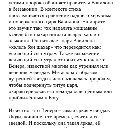
устами пророка обвиняет правителя Вавилона
в беззаконии. В контексте стиха
прослеживается сравнение падшего херувима
и поверженного царя Вавилона. На иврите
это звучит так: «эк напальта мишамаим
хэлель бэн шахар нигдата ляарэс хаолиш
алькоин». Он называет царя Вавилона
«хэлель бэн шахар» что переводится как:
«сияющий сын утра». Также выражение
«сияющий сын утра» относиться к планете
Венера, известной многим как утренняя или
вечерняя «звезда». Метафора с образом
«утренней звезды» использовалась пророком,
чтобы подчеркнуть титул царя,
охарактеризовав его некогда освящённым или
приближённым к Богу.
Известно, что Венера – самая яркая «звезда».
Люди, жившие в те времена, считали её
звездой. И поскольку она такая яркая, её