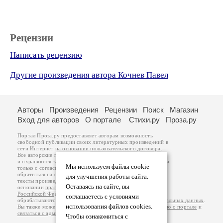
Рецензии
Написать рецензию
Другие произведения автора Кочнев Павел
Авторы
Произведения
Рецензии
Поиск
Магазин
Вход для авторов
О портале
Стихи.ру
Проза.ру
Портал Проза.ру предоставляет авторам возможность
свободной публикации своих литературных произведений в
сети Интернет на основании
пользовательского договора
.
Все авторские права на произведения принадлежат авторам
и охраняются
законом
. Перепечатка произведений возможна
Мы используем файлы cookie
только с согласия его автора, к которому вы можете
обратиться на его авторской странице. Ответственность за
для улучшения работы сайта.
тексты произведений авторы несут самостоятельно на
Оставаясь на сайте, вы
основании
правил публикации
и
законодательства
Российской Федерации
. Данные пользователей
соглашаетесь с условиями
обрабатываются на основании
Политики обработки персональных данных
.
использования файлов cookies.
Вы также можете посмотреть более подробную
информацию о портале
и
связаться с администрацией
.
Чтобы ознакомиться с