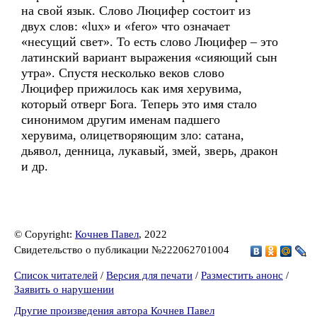
на свой язык. Слово Люцифер состоит из
двух слов: «lux» и «fero» что означает
«несущий свет». То есть слово Люцифер – это
латинский вариант выражения «сияющий сын
утра». Спустя несколько веков слово
Люцифер прижилось как имя херувима,
который отверг Бога. Теперь это имя стало
синонимом другим именам падшего
херувима, олицетворяющим зло: сатана,
дьявол, денница, лукавый, змей, зверь, дракон
и др.
© Copyright:
Кочнев Павел
, 2022
Свидетельство о публикации №222062701004
Список читателей
/
Версия для печати
/
Разместить анонс
/
Заявить о нарушении
Другие произведения автора Кочнев Павел