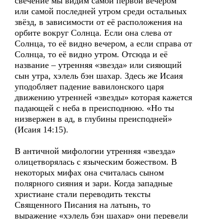
свечение мы видим самой первой вечером
или самой последней утром среди остальных
звёзд, в зависимости от её расположения на
орбите вокруг Солнца. Если она слева от
Солнца, то её видно вечером, а если справа от
Солнца, то её видно утром. Отсюда и её
название – утренняя «звезда» или сияющий
сын утра, хэлель бэн шахар. Здесь же Исаия
уподобляет падение вавилонского царя
движению утренней «звезды» которая кажется
падающей с неба в преисподнюю. «Но ты
низвержен в ад, в глубины преисподней»
(Исаия 14:15).
В античной мифологии утренняя «звезда»
олицетворялась с языческим божеством. В
некоторых мифах она считалась сыном
полярного сияния и зари. Когда западные
христиане стали переводить тексты
Священного Писания на латынь, то
выражение «хэлель бэн шахар» они перевели