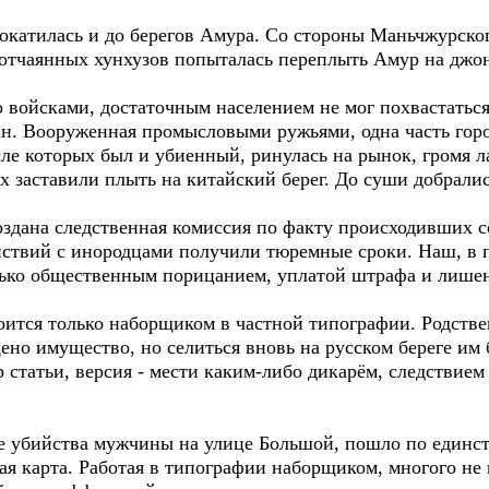
окатилась и до берегов Амура. Со стороны Маньчжурског
а отчаянных хунхузов попыталась переплыть Амур на джо
то войсками, достаточным населением не мог похвастатьс
н. Вооруженная промысловыми ружьями, одна часть гор
исле которых был и убиенный, ринулась на рынок, громя л
их заставили плыть на китайский берег. До суши добралис
оздана следственная комиссия по факту происходивших с
йствий с инородцами получили тюремные сроки. Наш, в
лько общественным порицанием, уплатой штрафа и лишен
троится только наборщиком в частной типографии. Родст
но имущество, но селиться вновь на русском береге им б
 статьи, версия - мести каким-либо дикарём, следствием
ие убийства мужчины на улице Большой, пошло по един
ая карта. Работая в типографии наборщиком, многого не 