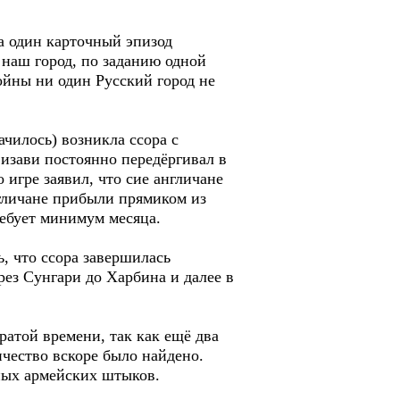
на один карточный эпизод
 наш город, по заданию одной
ойны ни один Русский город не
чилось) возникла ссора с
визави постоянно передёргивал в
 игре заявил, что сие англичане
гличане прибыли прямиком из
ребует минимум месяца.
ь, что ссора завершилась
рез Сунгари до Харбина и далее в
ратой времени, так как ещё два
чество вскоре было найдено.
ных армейских штыков.