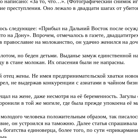
о написано: «За то, что…». (Фотографический снимок иг
дие преступления. Оно лежало в двадцати шагах от убит
лось следующее: «Прибыл на Дальний Восток после осужде
что на Дону». Впрочем, отмечалось в газете, двадцатитр
в православие на молоканство, он удачно женился на доч
лотом, но беден детьми. Выданье замуж единственной на
у в стане молокан. Их опасения были не напрасны.
ый отец жены. Не имея предпринимательской хватки нов
рел, не выдержав конкуренции с азиатами в чайном бизн
щал на жене, даже несмотря на её беременность. Загулы
ронили в той же могиле, где была прежде упокоена её ма
 молодого человека положительным образом, так писалось
авие, он устроился на таможню. Далее статья спрашивала 
ь богатства единоверца, более того, по сути «прикарма
ры».