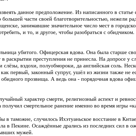
азвеять данное предположение. Из написанного в статье 
о большей части своей благотворительностью, нежели ра
щенске, занимавшие значительное число мест в городской
требить, и то, и другое, чтобы разобраться с обидчиком
льница убитого. Офицерская вдова. Она была старше сво
 в раскрытии преступления не принесла. На допросе у с
и слёзы, вздохи, полуобмороки, да английская соль. Неск
 как первый, законный супруг, ушёл из жизни также не е
м, обидного прозвища. А ведь она - порядочная вдова офи
лучайный характер смерти, религиозный аспект и ревност
 получил смертельное ранение именно во время игры «ка
жбы в таможне, случилось Ихэтуаньское восстание в Китае
ала в Пекине. Осаждённые дрались из последних сил в о
бывших мужей.