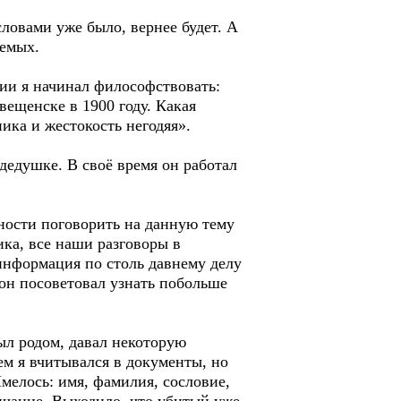
ловами уже было, вернее будет. А
аемых.
янии я начинал философствовать:
ещенске в 1900 году. Какая
ика и жестокость негодяя».
дедушке. В своё время он работал
ности поговорить на данную тему
ика, все наши разговоры в
информация по столь давнему делу
 он посоветовал узнать побольше
ыл родом, давал некоторую
ем я вчитывался в документы, но
мелось: имя, фамилия, сословие,