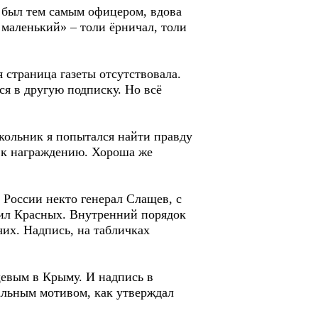
н был тем самым офицером, вдова
 маленький» – толи ёрничал, толи
 страница газеты отсутствовала.
ся в другую подписку. Но всё
школьник я попытался найти правду
и к награждению. Хороша же
 России некто генерал Слащев, с
ил Красных. Внутренний порядок
их. Надпись, на табличках
евым в Крыму. И надпись в
еальным мотивом, как утверждал