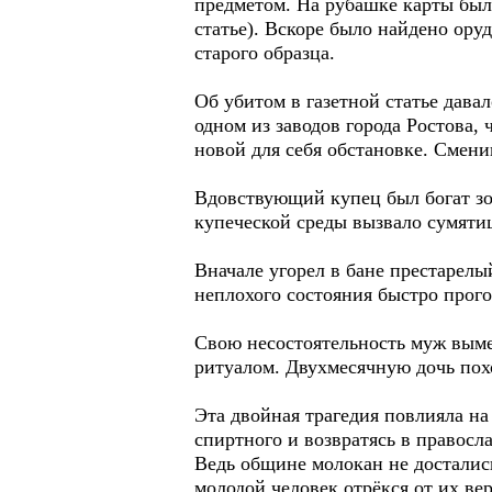
предметом. На рубашке карты был
статье). Вскоре было найдено ору
старого образца.
Об убитом в газетной статье дава
одном из заводов города Ростова, 
новой для себя обстановке. Смени
Вдовствующий купец был богат зо
купеческой среды вызвало сумятиц
Вначале угорел в бане престарел
неплохого состояния быстро прого
Свою несостоятельность муж выме
ритуалом. Двухмесячную дочь похо
Эта двойная трагедия повлияла на
спиртного и возвратясь в правосл
Ведь общине молокан не досталис
молодой человек отрёкся от их ве