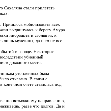
о Сахаляна стали прилетать
нках.
я. Пришлось мобилизовать всех
ожан выдвинулась к берегу Амура
авки инородцев и сгоняя их к
ь лишь мужчины, да и то не все.
обытий в городе. Некоторые
 последствии убиенный
ием доходного места.
венникам утопленных была
ыло отказано. В связи с
 в конечном счёте ставилась под
ственно возможному направлению,
наживешь, разве что долгов. Да и