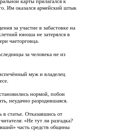
ральной карты прилагался к
ого. Им оказался армейский штык
ния за участие в забастовке на
ехлетний юноша не затерялся в
ери чаеторговца.
следницы за человека не из
оиспечённый муж и владелец
есе.
 становились нормой, побои
ть, неудачно разродившаяся.
 в статье. Отказавшись от
читателя: «Не тут ли разгадка?
нивший» часть средств общины