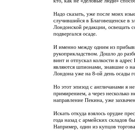
кто, как не «деловые люди» спосо
Надо сказать, уже после моих изы
случившийся в Благовещенске в зл
Лондонской редакции, освещать с
подвергался осаде.
И именно между одним из прибывш
рукоприкладством. Дошло до разби
винт и отпускал колкости в адрес
являются шпионами, знавшие о на
Лондона уже на 8-ой день осады г
Но этот эпизод с англичанами я не
примирением, а через несколько н
направление Пекина, уже захваче
Искать откуда взялось орудие пре
года назад с армейских складов б
Например, один из купцов торго