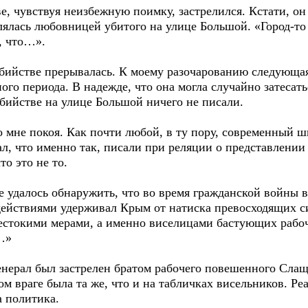
е, чувствуя неизбежную поимку, застрелился. Кстати, о
лялась любовницей убитого на улице Большой. «Город-то
о, что…».
 убийстве прерывалась. К моему разочарованию следующая
ого периода. В надежде, что она могла случайно затесать
убийстве на улице Большой ничего не писали.
о мне покоя. Как почти любой, в ту пору, современный 
ал, что именно так, писали при реляции о представлени
то это не то.
не удалось обнаружить, что во время гражданской войны в
действиями удерживал Крым от натиска превосходящих с
естокими мерами, а именно виселицами бастующих рабоч
о…»
нерал был застрелен братом рабочего повешенного Слащ
ом враге была та же, что и на табличках висельников. Р
а политика.