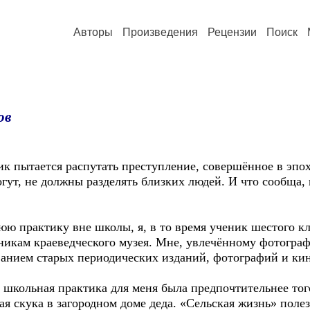
Авторы
Произведения
Рецензии
Поиск
ов
 пытается распутать преступление, совершённое в эпох
могут, не должны разделять близких людей. И что сообща
ю практику вне школы, я, в то время ученик шестого кл
икам краеведческого музея. Мне, увлечённому фотографи
ванием старых периодических изданий, фотографий и ки
, школьная практика для меня была предпочтительнее тог
ая скука в загородном доме деда. «Сельская жизнь» поле