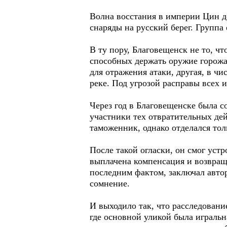
Волна восстания в империи Цин д
снаряды на русский берег. Групп
В ту пору, Благовещенск не то, ч
способных держать оружие горожа
для отражения атаки, другая, в ч
реке. Под угрозой расправы всех 
Через год в Благовещенске была с
участники тех отвратительных де
таможенник, однако отделался то
После такой огласки, он смог ус
выплачена компенсация и возвраще
последним фактом, заключал автор
сомнение.
И выходило так, что расследован
где основной уликой была игральн