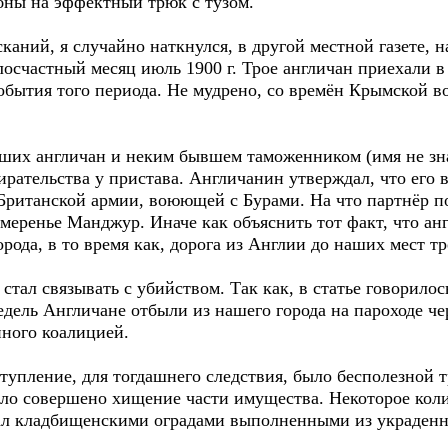
бны на эффектный трюк с тузом.
сканий, я случайно наткнулся, в другой местной газете, 
осчастный месяц июль 1900 г. Трое англичан приехали в
обытия того периода. Не мудрено, со времён Крымской в
их англичан и неким бывшем таможенником (имя не зна
рательства у пристава. Англичанин утверждал, что его 
 Британской армии, воюющей с Бурами. На что партнёр по
меренье Манджур. Иначе как объяснить тот факт, что ан
орода, в то время как, дорога из Англии до наших мест т
 стал связывать с убийством. Так как, в статье говорилос
едель Англичане отбыли из нашего города на пароходе че
нного коалицией.
ступление, для тогдашнего следствия, было бесполезной т
ыло совершено хищение части имущества. Некоторое коли
вал кладбищенскими оградами выполненными из украден