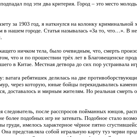
е подпадал под эти два критерия. Город – это место моло
зету за 1903 год, я наткнулся на колонку криминальной 
в нашем городе. Статья называлась «За то, что…». В не
.
ежащего ничком тела, было очевидным, что, смерть прои
 том, что и по прошествии трёх лет в Благовещенске про
шего в Китае. Местная детвора до сих пор устраивала иг
у: ватага ребятишек делилась на две противоборствующ
мур, через которую, юные бойцы перекидывались камен
ся, доставалось и мирным жителям. Но реальная смерть 
 следователь, после расспросов пойманных юнцов, расп
 более подобных игр не затевать. Подобное стало возм
оны груди, имелось характерное чёрное пятно сгустившей
. Она представляла собой игральную карту туз черви п