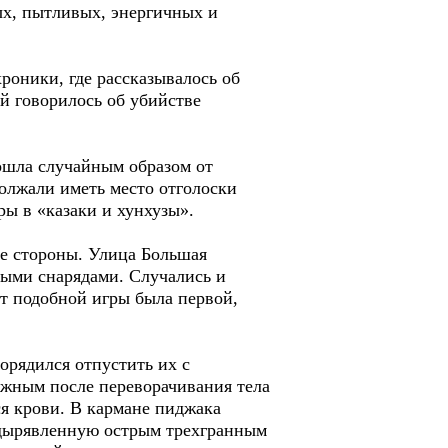
дых, пытливых, энергичных и
хроники, где рассказывалось об
й говорилось об убийстве
зошла случайным образом от
должали иметь место отголоски
ры в «казаки и хунхузы».
ие стороны. Улица Большая
ными снарядами. Случались и
от подобной игры была первой,
орядился отпустить их с
ожным после переворачивания тела
ся крови. В кармане пиджака
родырявленную острым трехгранным