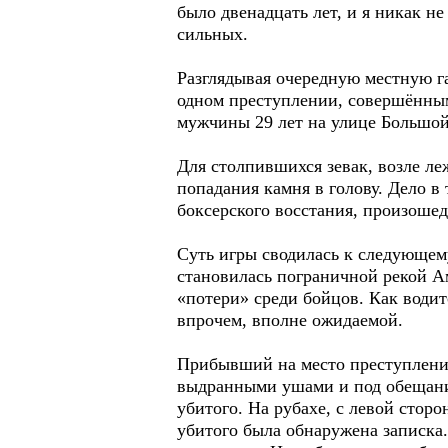
было двенадцать лет, и я никак н
сильных.
Разглядывая очередную местную га
одном преступлении, совершённым 
мужчины 29 лет на улице Большой
Для столпившихся зевак, возле л
попадания камня в голову. Дело в
боксерского восстания, произошед
Суть игры сводилась к следующем
становилась пограничной рекой А
«потери» среди бойцов. Как водит
впрочем, вполне ожидаемой.
Прибывший на место преступления
выдранными ушами и под обещание
убитого. На рубахе, с левой стор
убитого была обнаружена записка