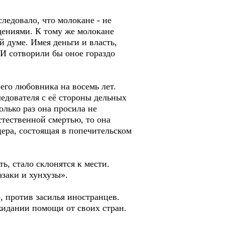
следовало, что молокане - не
дениями. К тому же молокане
 думе. Имея деньги и власть,
. И сотворили бы оное гораздо
его любовника на восемь лет.
ледователя с её стороны дельных
олько раз она просила не
стественной смертью, то она
цера, состоящая в попечительском
ь, стало склонятся к мести.
заки и хунхузы».
, против засилья иностранцев.
жидании помощи от своих стран.