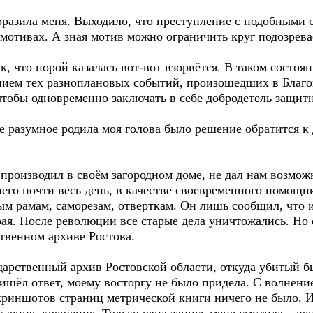
разила меня. Выходило, что преступление с подобными с
 мотивах. А зная мотив можно ограничить круг подозрев
ак, что порой казалась вот-вот взорвётся. В таком состо
ием тех разноплановых событий, произошедших в Благов
тобы одновременно заключать в себе добродетель защитн
е разумное родила моя голова было решение обратится к 
производил в своём загородном доме, не дал нам возмож
 него почти весь день, в качестве своевременного помощн
м рамам, саморезам, отверткам. Он лишь сообщил, что 
ая. После революции все старые дела уничтожались. Но
твенном архиве Ростова.
дарственный архив Ростовской области, откуда убитый б
пришёл ответ, моему восторгу не было придела. С волнени
криншотов страниц метрической книги ничего не было. И