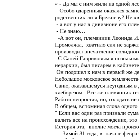
« - Да мы с ним жили на одной л
Особо одаренным оказался зампол
родственник-ли я Брежневу? Не хв
- а вот у нас в дивизионе его пл
- Не знаю…
-А вот он, племянник Леонида 
Промолчал, хватило сил не заржат
производил впечатление солидног
С Саней Гавриковым я познакоми
иерархии, был писарем в кабинете
Он подошел к нам в первый же ден
Небольшое московское землячество
Саню, оказавшемуся неугодным в 
хлеборезом. Все же племянник ге
Работа непростая, но, голодать не
В общем, вспоминая слова одного 
" Если вас один раз признали сум
валить все на происхождение, это
История эта, вполне могла произой
Зимой 81 года, в начале февраля