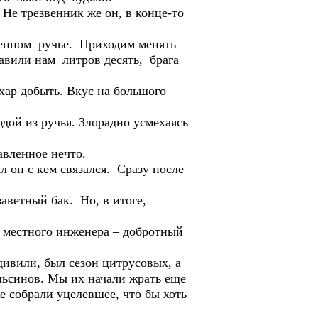
. Не трезвенник же он, в конце-то
ченном ручье. Приходим менять
тавили нам литров десять, брага
хар добыть. Вкус на большого
дой из ручья. Злорадно усмехаясь
авленное нечто.
л он с кем связался. Сразу после
аветный бак. Но, в итоге,
 местного инженера – добротный
ивили, был сезон цитрусовых, а
льсинов. Мы их начали жрать еще
 собрали уцелевшее, что бы хоть