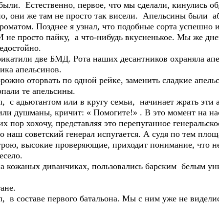
были. Естественно, первое, что мы сделали, кинулись об
о, они же там не просто так висели. Апельсины были а
ароматом. Позднее я узнал, что подобные сорта успешно
И не просто пайку, а что-нибудь вкусненькое. Мы же дне
едостойно.
прикатили две БМД. Рота наших десантников охраняла ап
щика апельсинов.
ожно оторвать по одной рейке, заменить сладкие апельси
опали те апельсины.
л, с адьютантом или в кругу семьи, начинает жрать эти 
вили душманы, кричит: « Помогите!» . В это момент на н
их пор хохочу, представляя это перепуганное генеральск
то наш советский генерал испугается. А судя по тем пл
трою, высокие проверяющие, приходит понимание, что не
есело.
а кожаных диванчиках, пользовались барским белым ун
ане.
, в составе первого батальона. Мы с ним уже не виделись