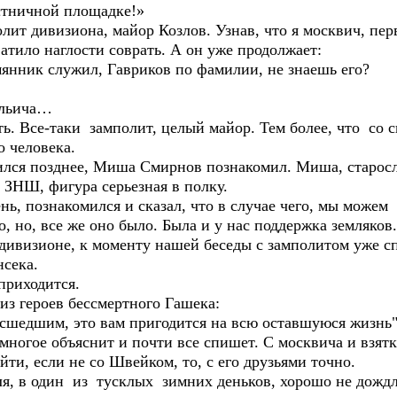
естничной площадке!»
ит дивизиона, майор Козлов. Узнав, что я москвич, пер
атило наглости соврать. А он уже продолжает:
емянник служил, Гавриков по фамилии, не знаешь его?
Ильича…
ь. Все-таки замполит, целый майор. Тем более, что со 
о человека.
лся позднее, Миша Смирнов познакомил. Миша, старосл
 ЗНШ, фигура серьезная в полку.
ь, познакомился и сказал, что в случае чего, мы можем
, но, все же оно было. Была и у нас поддержка земляков.
дивизионе, к моменту нашей беседы с замполитом уже сп
нсека.
 приходится.
из героев бессмертного Гашека:
асшедшим, это вам пригодится на всю оставшуюся жизнь"
 многое объяснит и почти все спишет. С москвича и взятк
ти, если не со Швейком, то, с его друзьями точно.
, в один из тусклых зимних деньков, хорошо не дождл