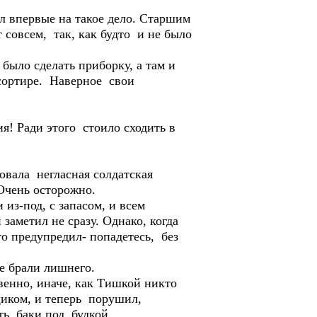
л впервые на такое дело. Старшим
 совсем, так, как будто и не было
было сделать приборку, а там и
сортире. Наверное свои
я! Ради этого стоило сходить в
вала негласная солдатская
Очень осторожно.
из-под, с запасом, и всем
заметил не сразу. Однако, когда
то предупредил- попадетесь, без
не брали лишнего.
венно, иначе, как Тишкой никто
щиком, и теперь порушил,
ть баки под будкой.