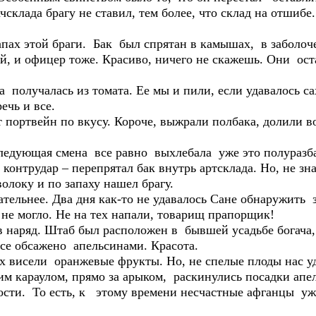
чсклада брагу не ставил, тем более, что склад на отшибе
запах этой браги. Бак был спрятан в камышах, в заболо
лый, и офицер тоже. Красиво, ничего не скажешь. Они ос
 получалась из томата. Ее мы и пили, если удавалось са
ечь и все.
портвейн по вкусу. Короче, выжрали полбака, долили во
следующая смена все равно выхлебала уже это полуразб
онтрудар – перепрятал бак внутрь артсклада. Но, не зна
олоку и по запаху нашел брагу.
ельнее. Два дня как-то не удавалось Сане обнаружить з
 не могло. Не на тех напали, товарищ прапорщик!
 наряд. Штаб был расположен в бывшей усадьбе богача,
все обсажено апельсинами. Красота.
 висели оранжевые фрукты. Но, не спелые плоды нас уд
м караулом, прямо за арыком, раскинулись посадки апе
ости. То есть, к этому времени несчастные афганцы уже