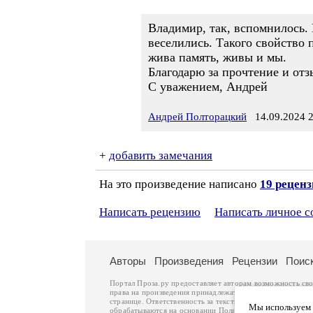
Владимир, так, вспомнилось.
веселились. Такого свойство 
жива память, живы и мы.
Благодарю за прочтение и отз
С уважением, Андрей
Андрей Полторацкий
14.09.2024 2
+
добавить замечания
На это произведение написано
19 рецен
Написать рецензию
Написать личное 
Авторы
Произведения
Рецензии
Поис
Портал Проза.ру предоставляет авторам возможность св
права на произведения принадлежат авторам и охраняют
странице. Ответственность за тексты произведений авто
Мы используем ф
обрабатываются на основании
Политики обработки перс