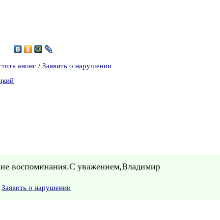
9
стить анонс
/
Заявить о нарушении
цкий
ские воспоминания.С уважением,Владимир
Заявить о нарушении