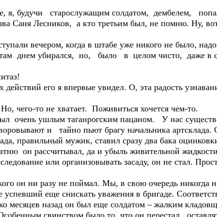
е, я, будучи старослужащим солдатом, дембелем, попа
а Саня Лесников, а кто третьим был, не помню. Ну, вот
упали вечером, когда в штабе уже никого не было, надо 
 там днем убирался, но, было в целом чисто, даже в 
итаз!
ействий его я впервые увидел. О, эта радость узнавани
Но, чего-то не хватает. Поживиться хочется чем-то.
л очень ушлым таганрогским пацаном. У нас существо
воровывают и тайно пьют брагу начальника артсклада. 
а, правильный мужик, ставил сразу два бака оцинковки 
атню он рассчитывал, да и убыль живительной жидкости 
сследование или организовывать засаду, он не стал. Прос
кого он ни разу не поймал. Мы, в свою очередь никогда 
 успевший еще снискать уважения в бригаде. Соответст
ько месяцев назад он был еще солдатом – жалким кладов
Особенным свинством было то, что он перестал оставля