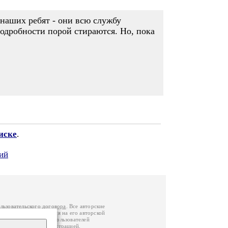
 наших ребят - они всю службу
подробности порой стираются. Но, пока
иске
.
ий
льзовательского договора
. Все авторские
у вы можете обратиться на его авторской
й Федерации
. Данные пользователей
е
и
связаться с администрацией
.