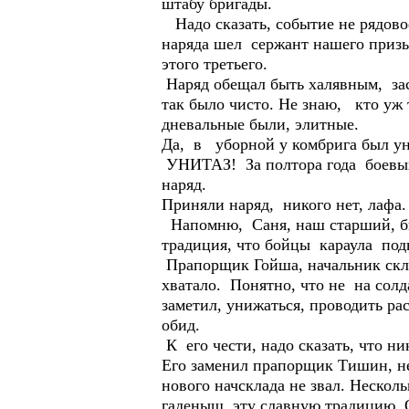
штабу бригады.
Надо сказать, событие не рядово
наряда шел сержант нашего призыв
этого третьего.
Наряд обещал быть халявным, заст
так было чисто. Не знаю, кто уж
дневальные были, элитные.
Да, в уборной у комбрига был ун
УНИТАЗ! За полтора года боевых д
наряд.
Приняли наряд, никого нет, лафа. 
Напомню, Саня, наш старший, бы
традиция, что бойцы караула под
Прапорщик Гойша, начальник склад
хватало. Понятно, что не на солд
заметил, унижаться, проводить ра
обид.
К его чести, надо сказать, что ни
Его заменил прапорщик Тишин, не
нового начсклада не звал. Нескол
гаденыш, эту славную традицию. 