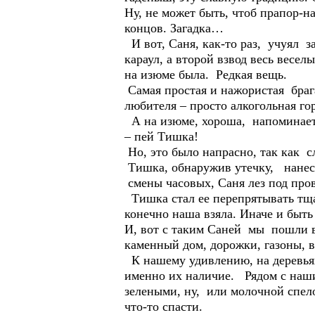
Ну, не может быть, чтоб прапор-на
концов. Загадка…
И вот, Саня, как-то раз, учуял 
караул, а второй взвод весь весе
на изюме была. Редкая вещь.
Самая простая и нажористая брага
любителя – просто алкогольная гор
А на изюме, хороша, напоминает 
– пей Тишка!
Но, это было напрасно, так как 
Тишка, обнаружив утечку, нанес к
смены часовых, Саня лез под пров
Тишка стал ее перепрятывать тщат
конечно наша взяла. Иначе и быть
И, вот с таким Саней мы пошли в
каменный дом, дорожки, газоны, 
К нашему удивлению, на деревьях
именно их наличие. Рядом с наши
зелеными, ну, или молочной спел
что-то спасти.