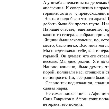
А у штаба апельсины на деревьях 
апельсины. И совершенно напрасн
горькие, хотя и с превосходным 
Но, нам надо было что-то жрать! 
добыть было бы просто глупо! И н
На наше счастье, еще засветло, 
какого-то генерала собрали три я
Ящики были заколочены, но, остор
место, было легко. Всю ночь мы л
Мы представляли себе, как генера
горький! Он думает, что его отра
веселье. Мы дико ржали. Я и до с
Наивно, конечно, было думать, ч
порой, поливали нас, стоящих в с
не попросит. Но, все равно было в
Славно так подневалили, спали н
сдавая наряд.
Не самая плохая ночь в Афганист
Саня Гавриков в Афган тоже попал
ветераны его помнят.