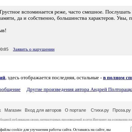
 Грустное вспоминается реже, часто смешное. Послушать
памяти, да и собственно, большинства характеров. Увы, 
ыв!
0:05
Заявить о нарушении
зий
, здесь отображается последняя, остальные -
в полном сп
сообщение
Другие произведения автора Андрей Полторацк
к
Магазин
Вход для авторов
О портале
Стихи.ру
Проза.ру
ободной публикации своих литературных произведений в сети Интернет на основании
по
ся
законом
. Перепечатка произведений возможна только с согласия его автора, к котором
ры несут самостоятельно на основании
правил публикации
и
законодательства Российско
айлы cookie для улучшения работы сайта. Оставаясь на сайте, вы
ональных данных
. Вы также можете посмотреть более подробную
информацию о портал