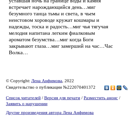
уставшая ночь на границе воды и камня
встречает нарождающийся день…миг
безумного танца тьмы и света, в чьем
неистовом хороводе кружат кошмары и
надежды, тоска и радость…миг чья тягучая
мелодия напитана легким фиалковым
ароматом безумства…миг когда Боги
закрывают глаза…миг замерший на час…Час
Волка…
© Copyright:
Лена Анфимова
, 2022
Свидетельство о публикации №222070401372
Список читателей
/
Версия для печати
/
Разместить анонс
/
Заявить о нарушении
Другие произведения автора Лена Анфимова