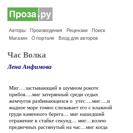
Авторы
Произведения
Рецензии
Поиск
Магазин
О портале
Вход для авторов
Час Волка
Лена Анфимова
Миг….застывающий в шумном рокоте
прибоя….миг затерянный среди седых
жемчугов разбивающихся о утес….миг….и
жадное море томно слизывает его с влажной
груди каменного берега… миг нашедший
отражение в стайке секунд… миг…волею
предвечных растянутый на час…миг когда