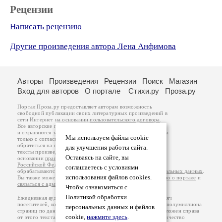
Рецензии
Написать рецензию
Другие произведения автора Лена Анфимова
Авторы
Произведения
Рецензии
Поиск
Магазин
Вход для авторов
О портале
Стихи.ру
Проза.ру
Портал Проза.ру предоставляет авторам возможность
свободной публикации своих литературных произведений в
сети Интернет на основании
пользовательского договора
.
Все авторские права на произведения принадлежат авторам
и охраняются
законом
. Перепечатка произведений возможна
Мы используем файлы cookie
только с согласия его автора, к которому вы можете
обратиться на его авторской странице. Ответственность за
для улучшения работы сайта.
тексты произведений авторы несут самостоятельно на
Оставаясь на сайте, вы
основании
правил публикации
и
законодательства
Российской Федерации
. Данные пользователей
соглашаетесь с условиями
обрабатываются на основании
Политики обработки персональных данных
.
использования файлов cookies.
Вы также можете посмотреть более подробную
информацию о портале
и
связаться с администрацией
.
Чтобы ознакомиться с
Политикой обработки
Ежедневная аудитория портала Проза.ру – порядка 100 тысяч
посетителей, которые в общей сумме просматривают более полумиллиона
персональных данных и файлов
страниц по данным счетчика посещаемости, который расположен справа
cookie,
нажмите здесь
.
от этого текста. В каждой графе указано по две цифры: количество