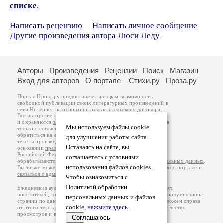
списке
.
Написать рецензию
Написать личное сообщение
Другие произведения автора Люси Леду
Авторы
Произведения
Рецензии
Поиск
Магазин
Вход для авторов
О портале
Стихи.ру
Проза.ру
Портал Проза.ру предоставляет авторам возможность
свободной публикации своих литературных произведений в
сети Интернет на основании
пользовательского договора
.
Все авторские права на произведения принадлежат авторам
и охраняются
законом
. Перепечатка произведений возможна
Мы используем файлы cookie
только с согласия его автора, к которому вы можете
обратиться на его авторской странице. Ответственность за
для улучшения работы сайта.
тексты произведений авторы несут самостоятельно на
Оставаясь на сайте, вы
основании
правил публикации
и
законодательства
Российской Федерации
. Данные пользователей
соглашаетесь с условиями
обрабатываются на основании
Политики обработки персональных данных
.
использования файлов cookies.
Вы также можете посмотреть более подробную
информацию о портале
и
связаться с администрацией
.
Чтобы ознакомиться с
Политикой обработки
Ежедневная аудитория портала Проза.ру – порядка 100 тысяч
посетителей, которые в общей сумме просматривают более полумиллиона
персональных данных и файлов
страниц по данным счетчика посещаемости, который расположен справа
cookie,
нажмите здесь
.
от этого текста. В каждой графе указано по две цифры: количество
просмотров и количество посетителей.
Соглашаюсь