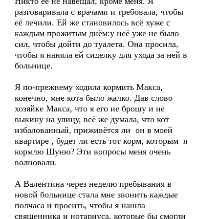
Никто её не навещал, кроме меня. Я
разговаривала с врачами и требовала, чтобы
её лечили. Ей же становилось всё хуже с
каждым прожитым днём:у неё уже не было
сил, чтобы дойти до туалета. Она просила,
чтобы я наняла ей сиделку для ухода за ней в
больнице.
Я по-прежнему ходила кормить Макса,
конечно, мне кота было жалко. Дав слово
хозяйке Макса, что я его не брошу и не
выкину на улицу, всё же думала, что кот
избалованный, приживётся ли он в моей
квартире , будет ли есть тот корм, которым я
кормлю Шуню? Эти вопросы меня очень
волновали.
А Валентина через неделю пребывания в
новой больнице стала мне звонить каждые
полчаса и просить, чтобы я нашла
священника и нотариуса, которые бы смогли