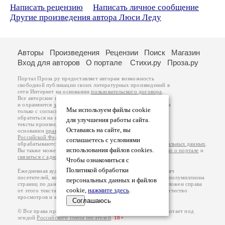
Написать рецензию
Написать личное сообщение
Другие произведения автора Люси Леду
Авторы
Произведения
Рецензии
Поиск
Магазин
Вход для авторов
О портале
Стихи.ру
Проза.ру
Портал Проза.ру предоставляет авторам возможность
свободной публикации своих литературных произведений в
сети Интернет на основании
пользовательского договора
.
Все авторские права на произведения принадлежат авторам
и охраняются
законом
. Перепечатка произведений возможна
Мы используем файлы cookie
только с согласия его автора, к которому вы можете
обратиться на его авторской странице. Ответственность за
для улучшения работы сайта.
тексты произведений авторы несут самостоятельно на
Оставаясь на сайте, вы
основании
правил публикации
и
законодательства
Российской Федерации
. Данные пользователей
соглашаетесь с условиями
обрабатываются на основании
Политики обработки персональных данных
.
использования файлов cookies.
Вы также можете посмотреть более подробную
информацию о портале
и
связаться с администрацией
.
Чтобы ознакомиться с
Политикой обработки
Ежедневная аудитория портала Проза.ру – порядка 100 тысяч
посетителей, которые в общей сумме просматривают более полумиллиона
персональных данных и файлов
страниц по данным счетчика посещаемости, который расположен справа
cookie,
нажмите здесь
.
от этого текста. В каждой графе указано по две цифры: количество
просмотров и количество посетителей.
Соглашаюсь
© Все права принадлежат авторам, 2000-2026. Портал работает под
эгидой
Российского союза писателей
.
18+