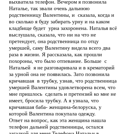
выхватила телефон. Вечером я позвонила
Наталье, так звали очень дальнюю
родственницу Валентины, и сказала, когда и
во сколько я буду забирать урну и на каком
кладбище будет урна захоронена. Наталья всё
выслушала, сказала, что ни на что не
претендует, она родственница по отцу
умершей, саму Валентину видела всего два
раза в жизни. Я рассказала, как прошли
похороны, что было отпевание. Больше с
Натальей я не разговаривала и в крематорий
за урной она не появилась. Зато позвонила
кричавшая в трубку, узнав, что родственница
умершей Валентины удовлетворена всем, что
мне пришлось сделать и претензий ко мне не
имеет, бросила трубку. А я узнала, что
кричавшая баба- женщина-белоруска, у
которой Валентина покупала одежду.
Ответ на вопрос, как эта женщина нашла
телефон дальней родственницы, остался
загадкой для меня.Телефона Натальи в