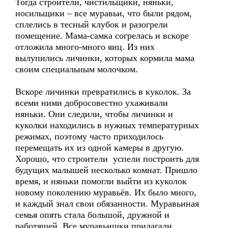
Тогда строители, чистильщики, няньки,
носильщики – все муравьи, что были рядом,
сплелись в тесный клубок и разогрели
помещение. Мама-самка согрелась и вскоре
отложила много-много яиц. Из них
вылупились личинки, которых кормила мама
своим специальным молочком.
Вскоре личинки превратились в куколок. За
всеми ними добросовестно ухаживали
няньки. Они следили, чтобы личинки и
куколки находились в нужных температурных
режимах, поэтому часто приходилось
перемещать их из одной камеры в другую.
Хорошо, что строители успели построить для
будущих малышей несколько комнат. Пришло
время, и няньки помогли выйти из куколок
новому поколению муравьёв. Их было много,
и каждый знал свои обязанности. Муравьиная
семья опять стала большой, дружной и
работящей. Все муравьишки прилагали