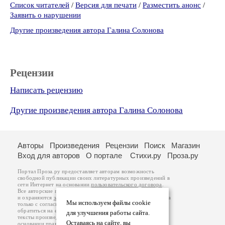
Список читателей
/
Версия для печати
/
Разместить анонс
/
Заявить о нарушении
Другие произведения автора Галина Солонова
Рецензии
Написать рецензию
Другие произведения автора Галина Солонова
Авторы
Произведения
Рецензии
Поиск
Магазин
Вход для авторов
О портале
Стихи.ру
Проза.ру
Портал Проза.ру предоставляет авторам возможность
свободной публикации своих литературных произведений в
сети Интернет на основании
пользовательского договора
.
Все авторские права на произведения принадлежат авторам
и охраняются
законом
. Перепечатка произведений возможна
Мы используем файлы cookie
только с согласия его автора, к которому вы можете
обратиться на его авторской странице. Ответственность за
для улучшения работы сайта.
тексты произведений авторы несут самостоятельно на
Оставаясь на сайте, вы
основании
правил публикации
и
законодательства