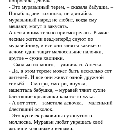
попросила девочка.
- Это муравьиный терем, – сказала бабушка. –
Понаблюдаем тихонько, не двигайся:
муравьиный народ не любит, когда ему
мешают, могут и закусать.
Анечка внимательно присмотрелась. Рыжие
лесные жители взад-вперёд снуют по
муравейнику, и все они заняты каким-то
делом: одни тащат малюсенькие палочки,
другие – сухие хвоинки.
- Сколько их много, – удивилась Анечка.
- Да, в этом тереме может быть несколько сот
жителей. И все они живут одной дружной
семьёй… Смотри, смотри, внучка, –
зашептала бабушка, – муравей тянет сухие
блестящие крылышки какого-то жука.
- А вот этот, – заметила девочка, – маленький
блестящий осколок.
- Это кусочек раковины сухопутного
моллюска. Муравьи любят украшать своё
жилище красивыми вещами.