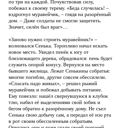
по три на каждой. Почувствовав силу,
побежал к своему терему. «Беда случилась! –
вздрогнул муравейчик, – глядя на разорённый
дом. – Даже солдаты не смогли защитить.
Значит, силён был враг»…
«Заново нужно строить муравейник!» –
волновался Сенька. Торопливо начал искать
новое место. Увидел пенёк к югу от
близлежащего дерева, обрадовался: пень будет
служить опорой конусу. Вернулся на место
бывшего жилища. Лежат Сенькины собратья:
многие погибли, другие совсем обессилели.
«Спасать надо живых», – решил рыжий
муравейчик и побежал добывать питание.
Ему повезло: нашёл свернувшуюся в клубок
тлю, набил её выделениями свой зобик и
бегом обратно к разорённому дому. Не съел
Сенька свою добычу сам, а передал её изо рта
в рот своим обессиленным собратьям.
Очнулись они и тоже стали своей порцией