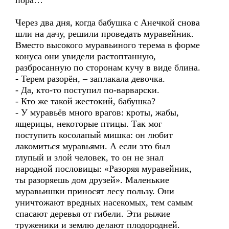
пора…
Через два дня, когда бабушка с Анечкой снова
шли на дачу, решили проведать муравейник.
Вместо высокого муравьиного терема в форме
конуса они увидели растоптанную,
разбросанную по сторонам кучу в виде блина.
- Терем разорён, – заплакала девочка.
- Да, кто-то поступил по-варварски.
- Кто же такой жестокий, бабушка?
- У муравьёв много врагов: кроты, жабы,
ящерицы, некоторые птицы. Так мог
поступить косолапый мишка: он любит
лакомиться муравьями. А если это был
глупый и злой человек, то он не знал
народной пословицы: «Разоряя муравейник,
ты разоряешь дом друзей». Маленькие
муравьишки приносят лесу пользу. Они
уничтожают вредных насекомых, тем самым
спасают деревья от гибели. Эти рыжие
труженики и землю делают плодородней.