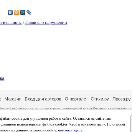
1
стить анонс
/
Заявить о нарушении
ва
к
Магазин
Вход для авторов
О портале
Стихи.ру
Проза.ру
ободной публикации своих литературных произведений в сети Интернет на основании
по
ся
законом
. Перепечатка произведений возможна только с согласия его автора, к котором
ры несут самостоятельно на основании
правил публикации
и
законодательства Российско
айлы cookie для улучшения работы сайта. Оставаясь на сайте, вы
ональных данных
. Вы также можете посмотреть более подробную
информацию о портал
условиями использования файлов cookies. Чтобы ознакомиться с Политикой
тысяч посетителей, которые в общей сумме просматривают более полумиллиона страниц 
ональных данных и файлов cookie,
нажмите здесь
.
афе указано по две цифры: количество просмотров и количество посетителей.