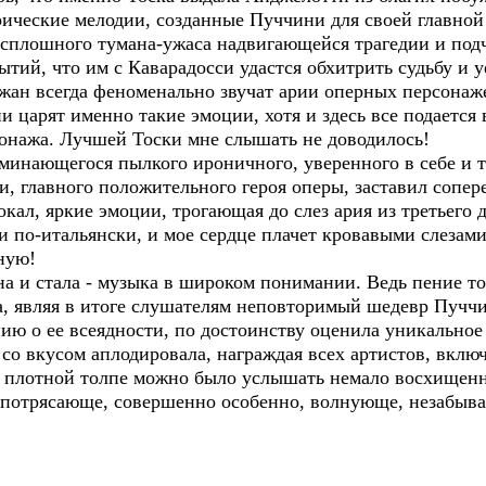
рические мелодии, созданные Пуччини для своей главной
 сплошного тумана-ужаса надвигающейся трагедии и по
тий, что им с Каварадосси удастся обхитрить судьбу и у
жан всегда феноменально звучат арии оперных персонаже
и царят именно такие эмоции, хотя и здесь все подается 
сонажа. Лучшей Тоски мне слышать не доводилось!
минающегося пылкого ироничного, уверенного в себе и т
и, главного положительного героя оперы, заставил сопер
ал, яркие эмоции, трогающая до слез ария из третьего д
и по-итальянски, и мое сердце плачет кровавыми слезами
ную!
на и стала - музыка в широком понимании. Ведь пение то
а, являя в итоге слушателям неповторимый шедевр Пучч
ю о ее всеядности, по достоинству оценила уникальное
о со вкусом аплодировала, награждая всех артистов, вкл
 в плотной толпе можно было услышать немало восхище
а потрясающе, совершенно особенно, волнующе, незабыва