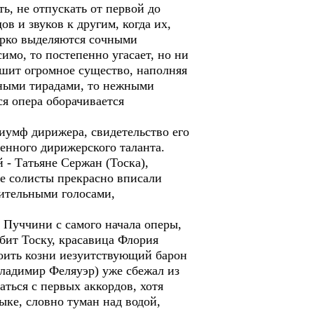
ь, не отпускать от первой до
в и звуков к другим, когда их,
ярко выделяются сочными
имо, то постепенно угасает, но ни
ышит огромное существо, наполняя
стными тирадами, то нежными
ся опера оборачивается
триумф дирижера, свидетельство его
енного дирижерского таланта.
 - Татьяне Сержан (Тоска),
е солисты прекрасно вписали
ительными голосами,
 Пуччини с самого начала оперы,
бит Тоску, красавица Флория
роить козни иезуитствующий барон
ладимир Феляуэр) уже сбежал из
аться с первых аккордов, хотя
ыке, словно туман над водой,