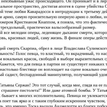
я неизбывный ужас происходящего. Он проникает и в лир
кальное пространство, достигая апогея в сцене убийства 
й теме любви Каварадосси в интродукции к третьему де
 и арию, самую пронзительную оперную арию о любви, но
жером Кристианом Кнаппом, я поняла, что это фактичес
 трехдольный, практически вальсообразный размер.
 все мелодии оперы, леденящее дыхание смерти, которо
овь, красивых людей, саму жизнь. В финале оперы дейст
щий смерть Скарпиа, обрел в лице Владислава Сулимског
ьность! Голос певца, то властный, то вкрадчивый, то н
ом вокальных красок, свободой в выборе выразительных с
Кажется, что для певца в партии не существует никаких 
 настолько блестяще он воплощает на сцене вокально оч
й садист, беспардонный манипулятор, получающий удово
атьяны Сержан! Это тот случай, когда мне, глядя на ее 
ь страшнее пистолета!" Или даже атомной бомбы. У Тать
 бывает к многих исполнительниц. Певица не увлекаетс
поет так ярко и с таким глубоким искренним чувством, 
рь, что именно Тоска выдала Анджелотти из благих побу