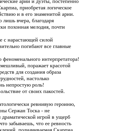
ические арии и дуэты, постепенно
Скарпиа, приобретая логическое
йствию и в его знаменитой арии.
 лишь вчера, благодаря
ки похонная мелодия, почти
е с нарастающей силой
вительно погибают все главные
о феноменального интерпретатора!
асмешливый, поражает красотой
редств для создания образа
трудностей, настолько
ень непростую роль!
льствие от своих пакостей.
патологически ревнивую героиню,
яны Сержан Тоска - не
я драматической игрой в ущерб
что забываешь, что ее ревность
ждений, подначиваемая Скарпиа.