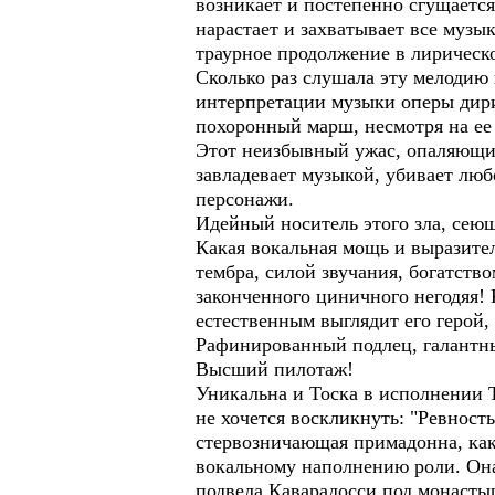
возникает и постепенно сгущаетс
нарастает и захватывает все музы
траурное продолжение в лирическо
Сколько раз слушала эту мелодию
интерпретации музыки оперы дири
похоронный марш, несмотря на ее
Этот неизбывный ужас, опаляющий
завладевает музыкой, убивает люб
персонажи.
Идейный носитель этого зла, сею
Какая вокальная мощь и выразител
тембра, силой звучания, богатств
законченного циничного негодяя! 
естественным выглядит его герой,
Рафинированный подлец, галантны
Высший пилотаж!
Уникальна и Тоска в исполнении Т
не хочется воскликнуть: "Ревност
стервозничающая примадонна, как
вокальному наполнению роли. Она 
подвела Каварадосси под монасты