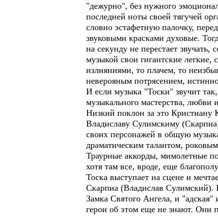
"дежурно", без нужного эмоционал
последней ноты своей тягучей орг
словно эстафетную палочку, пере
звуковыми красками духовые. Тогд
на секунду не перестает звучать,
музыкой свои гигантские легкие, 
излияниями, то плачем, то неизбы
неверояным потрясением, истинн
И если музыка "Тоски" звучит так,
музыкального мастерства, любви 
Низкий поклон за это Кристиану К
Владиславу Сулимскиму (Скарпиа)
своих персонажей в общую музык
драматическим талантом, роковым
Траурные аккорды, мимолетные по
хотя там все, вроде, еще благоп
Тоска выступает на сцене и мечта
Скарпиа (Владислав Сулимский). 
Замка Святого Ангела, и "адская" 
герои об этом еще не знают. Они 