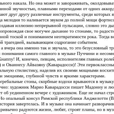
ьного накала. Но она может и завораживать, околдовыват
анной звучностью, плавными переходами от одних аккордо
дают друг другу различные инструменты, среди которых 
а мелодия то наливается звуком до полной мощи фортисс
 создавая иллюзию непрерывной пульсации, словно это д
сопровождая свое могучее дыхание то стонами, то радо
вной тоской и пониманием неотвратимости рока. Тогда в
ой трагедией, вызывающим содрогание событием.
 а вчера она именно так и звучала, то это безусловный 
и понимания самого главного в музыке Пуччини и несомн
наппу! И, конечно, певцам, исполнителям главных ролей
 и Ованнесу Айвазяну (Каварадосси)! Эти первоклассны
альную стилистику, наделив их своими мощными восхит
и эмоциями, глубиной чувств и яркими характерами.
гребальные стоны, скорбные вздохи врываются в музыку
олучно: художник Марио Каварадосси пишет Мадонну и лю
ет об уединенном вечере с художником. Еще не начал ст
Но опальный консул Римской республики Анджелотти (В
история завертелась. И в музыке она начинает разворачив
привычно радуются жизни, любят, строят планы, но в муз