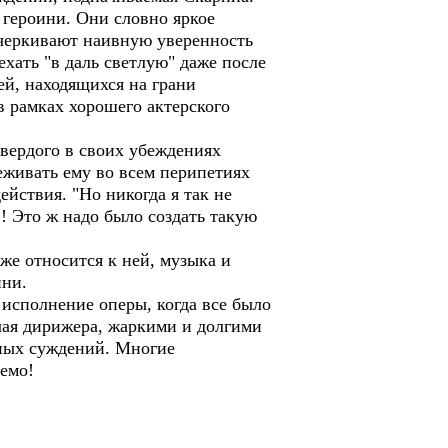
 героини. Они словно яркое
дчеркивают наивную уверенность
ехать "в даль светлую" даже после
й, находящихся на грани
в рамках хорошего актерского
вердого в своих убеждениях
еживать ему во всем перипетиях
ействия. "Но никогда я так не
! Это ж надо было создать такую
же относится к ней, музыка и
ини.
 исполнение оперы, когда все было
ючая дирижера, жаркими и долгими
нных суждений. Многие
емо!