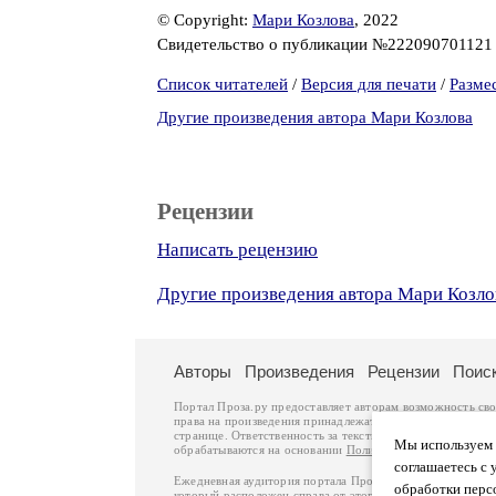
© Copyright:
Мари Козлова
, 2022
Свидетельство о публикации №22209070112
Список читателей
/
Версия для печати
/
Разме
Другие произведения автора Мари Козлова
Рецензии
Написать рецензию
Другие произведения автора Мари Козло
Авторы
Произведения
Рецензии
Поис
Портал Проза.ру предоставляет авторам возможность св
права на произведения принадлежат авторам и охраняют
странице. Ответственность за тексты произведений авто
Мы используем ф
обрабатываются на основании
Политики обработки перс
соглашаетесь с 
Ежедневная аудитория портала Проза.ру – порядка 100 
обработки перс
который расположен справа от этого текста. В каждой гр