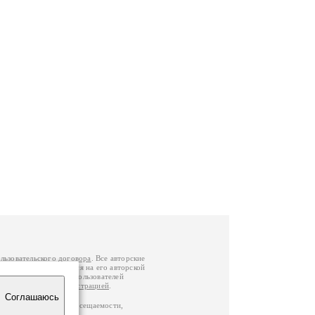
льзовательского договора
. Все авторские
у вы можете обратиться на его авторской
й Федерации
. Данные пользователей
е
и
связаться с администрацией
.
Соглашаюсь
по данным счетчика посещаемости,