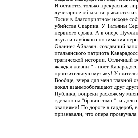
И остаются только прекрасные ли
лучезарное облако вырываются из
Тоски в благоприятном исходе собы
убийства Скарпиа. У Татьяны Сер
нервного срыва. А в опере Пуччин
вкуса и глубокого понимания пер
Ованнес Айвазян, создавший запо
итальянского патриота Каварадосс
трагической истории. Отличный вок
жаждал жизни!" - поет Каварадосс
пронзительную музыку! Упоитель
Вообще, вчера для меня главной о
вокал взаимообогащают друг друг
Публика, вопреки расхожему мнени
сделано на "брависсимо!", и долг
овациями! По дороге в гардероб,
признавали, что опера прозвучал