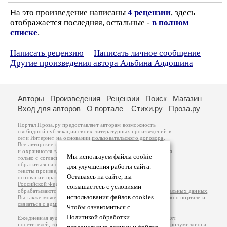
На это произведение написаны
4 рецензии
, здесь
отображается последняя, остальные -
в полном
списке
.
Написать рецензию
Написать личное сообщение
Другие произведения автора Альбина Алдошина
Авторы
Произведения
Рецензии
Поиск
Магазин
Вход для авторов
О портале
Стихи.ру
Проза.ру
Портал Проза.ру предоставляет авторам возможность
свободной публикации своих литературных произведений в
сети Интернет на основании
пользовательского договора
.
Все авторские права на произведения принадлежат авторам
и охраняются
законом
. Перепечатка произведений возможна
Мы используем файлы cookie
только с согласия его автора, к которому вы можете
обратиться на его авторской странице. Ответственность за
для улучшения работы сайта.
тексты произведений авторы несут самостоятельно на
Оставаясь на сайте, вы
основании
правил публикации
и
законодательства
Российской Федерации
. Данные пользователей
соглашаетесь с условиями
обрабатываются на основании
Политики обработки персональных данных
.
использования файлов cookies.
Вы также можете посмотреть более подробную
информацию о портале
и
связаться с администрацией
.
Чтобы ознакомиться с
Политикой обработки
Ежедневная аудитория портала Проза.ру – порядка 100 тысяч
посетителей, которые в общей сумме просматривают более полумиллиона