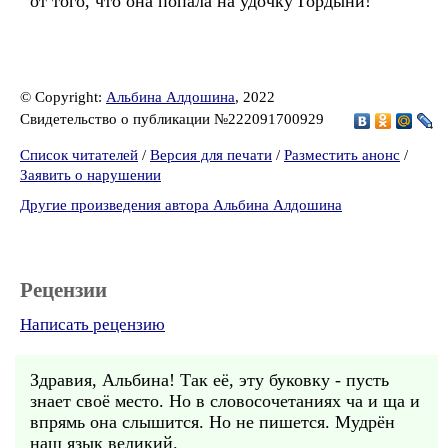
от того, что она попала на удочку Гордыни!
© Copyright:
Альбина Алдошина
, 2022
Свидетельство о публикации №222091700929
Список читателей
/
Версия для печати
/
Разместить анонс
/
Заявить о нарушении
Другие произведения автора Альбина Алдошина
Рецензии
Написать рецензию
Здравия, Альбина! Так её, эту буковку - пусть
знает своё место. Но в словосочетаниях ча и ща и
впрямь она слышится. Но не пишется. Мудрён
наш язык великий.