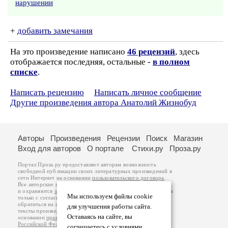
нарушении
+
добавить замечания
На это произведение написано
46 рецензий
, здесь
отображается последняя, остальные -
в полном
списке
.
Написать рецензию
Написать личное сообщение
Другие произведения автора Анатолий Жизнобуд
Авторы
Произведения
Рецензии
Поиск
Магазин
Вход для авторов
О портале
Стихи.ру
Проза.ру
Портал Проза.ру предоставляет авторам возможность
свободной публикации своих литературных произведений в
сети Интернет на основании
пользовательского договора
.
Все авторские права на произведения принадлежат авторам
и охраняются
законом
. Перепечатка произведений возможна
Мы используем файлы cookie
только с согласия его автора, к которому вы можете
обратиться на его авторской странице. Ответственность за
для улучшения работы сайта.
тексты произведений авторы несут самостоятельно на
Оставаясь на сайте, вы
основании
правил публикации
и
законодательства
Российской Федерации
. Данные пользователей
соглашаетесь с условиями