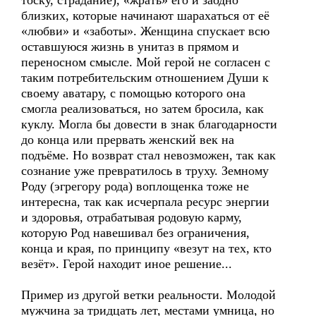
тоску, страдание), «жрать» его и заодно
близких, которые начинают шарахаться от её
«любви» и «заботы». Женщина спускает всю
оставшуюся жизнь в унитаз в прямом и
переносном смысле. Мой герой не согласен с
таким потребительским отношением Души к
своему аватару, с помощью которого она
смогла реализоваться, но затем бросила, как
куклу. Могла бы довести в знак благодарности
до конца или прервать женский век на
подъёме. Но возврат стал невозможен, так как
сознание уже превратилось в труху. Земному
Роду (эгрегору рода) воплощенка тоже не
интересна, так как исчерпала ресурс энергии
и здоровья, отрабатывая родовую карму,
которую Род навешивал без ограничения,
конца и края, по принципу «везут на тех, кто
везёт». Герой находит иное решение...
Пример из другой ветки реальности. Молодой
мужчина за тридцать лет, местами умница, но