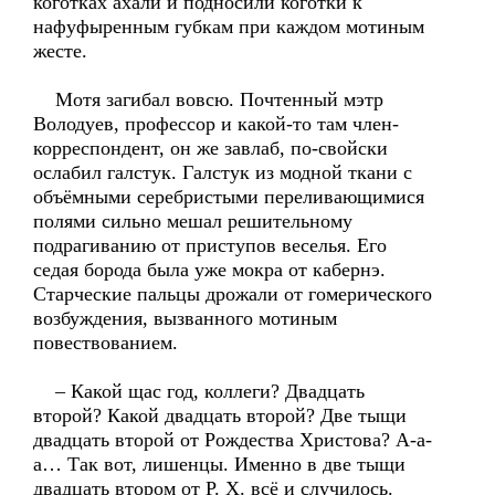
коготках ахали и подносили коготки к
нафуфыренным губкам при каждом мотиным
жесте.
Мотя загибал вовсю. Почтенный мэтр
Володуев, профессор и какой-то там член-
корреспондент, он же завлаб, по-свойски
ослабил галстук. Галстук из модной ткани с
объёмными серебристыми переливающимися
полями сильно мешал решительному
подрагиванию от приступов веселья. Его
седая борода была уже мокра от кабернэ.
Старческие пальцы дрожали от гомерического
возбуждения, вызванного мотиным
повествованием.
– Какой щас год, коллеги? Двадцать
второй? Какой двадцать второй? Две тыщи
двадцать второй от Рождества Христова? А-а-
а… Так вот, лишенцы. Именно в две тыщи
двадцать втором от Р. Х. всё и случилось.