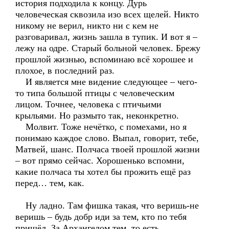
история подходила к концу. Дурь
человеческая сквозила изо всех щелей. Никто
никому не верил, никто ни с кем не
разговаривал, жизнь зашла в тупик. И вот я –
лежу на одре. Старый больной человек. Брежу
прошлой жизнью, вспоминаю всё хорошее и
плохое, в последний раз.
И является мне видение следующее – чего-
то типа большой птицы с человеческим
лицом. Точнее, человека с птичьими
крыльями. Но размыто так, неконкретно.
Молвит. Тоже нечётко, с помехами, но я
понимаю каждое слово. Выпал, говорит, тебе,
Матвей, шанс. Полчаса твоей прошлой жизни
– вот прямо сейчас. Хорошенько вспомни,
какие полчаса ты хотел бы прожить ещё раз
перед… тем, как.
Ну ладно. Там фишка такая, что веришь-не
веришь – будь добр иди за тем, кто по тебя
пришёл. За Архангелом тем, то есть.