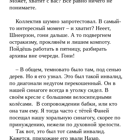
Может, хватит с вас? Всё равно ничего не
понимаете.
Коллектив шумно запротестовал. В самый-
то интересный момент – и хватит? Нееет,
Шнеерзон, гони дальше. А то подвергнем
остракизму, проклянём и лишим компоту.
Пойдёшь работать в пятницу, разбирать
архивы вне очереди. Гони!
– В общем, темновато было там, под сенью
дерев. Но я его узнал. Это был такой инвалид,
по диагонали недугом перекошенный. Он в
нашей синагоге всегда в уголку сидел. В
своём кресле с большими велосипедными
колёсами. В сопровождении бабки, или кто
она там ему. Я тогда часто с тётей Фаней
посещал нашу хоральную синагогу, скорее по
принуждению, нежели по духовной зрелости.
Так вот, это был тот самый инвалид.
Кажется, прихожане его звали Назар.