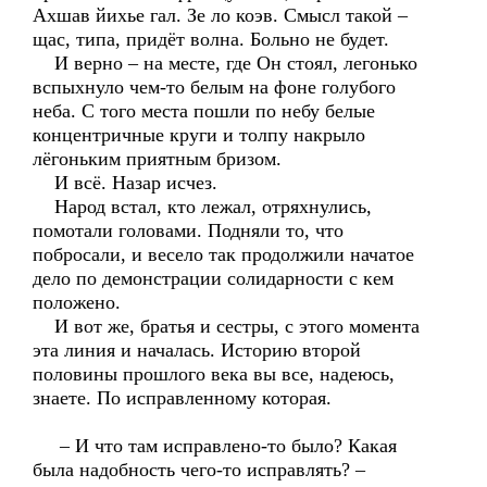
Ахшав йихье гал. Зе ло коэв. Смысл такой –
щас, типа, придёт волна. Больно не будет.
И верно – на месте, где Он стоял, легонько
вспыхнуло чем-то белым на фоне голубого
неба. С того места пошли по небу белые
концентричные круги и толпу накрыло
лёгоньким приятным бризом.
И всё. Назар исчез.
Народ встал, кто лежал, отряхнулись,
помотали головами. Подняли то, что
побросали, и весело так продолжили начатое
дело по демонстрации солидарности с кем
положено.
И вот же, братья и сестры, с этого момента
эта линия и началась. Историю второй
половины прошлого века вы все, надеюсь,
знаете. По исправленному которая.
– И что там исправлено-то было? Какая
была надобность чего-то исправлять? –