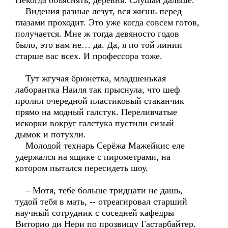
Некогда объяснять, деревня. Слушай дальше.
Видения разные лезут, вся жизнь перед
глазами проходит. Это уже когда совсем готов,
получается. Мне ж тогда девяносто годов
было, это вам не… да. Да, я по той линии
старше вас всех. И профессора тоже.
Тут жгучая брюнетка, младшенькая
лаборантка Наиля так прыснула, что шеф
пролил очередной пластиковый стаканчик
прямо на модный галстук. Переливчатые
искорки вокруг галстука пустили сизый
дымок и потухли.
Молодой технарь Серёжа Мажейкис еле
удержался на ящике с пирометрами, на
котором пытался пересидеть шоу.
– Мотя, тебе больше тридцати не дашь,
тудой тебя в мать, -- отреагировал старший
научный сотрудник с соседней кафедры
Виторио ди Нери по прозвищу Гастарбайтер.