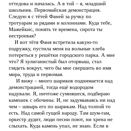
оттедова и началась. А в той – я, младший
школьник. Первомайская демонстрация.
Следую я с тётей Фаней за ручку по
тротуарам за рядами и колоннами. Куда тебе,
Мажейкис, понять те времена, сирота ты
нестроевая?
И вот тётя Фаня встретила какую-то
подружку, пустила меня на вольные хлеба
потереться у решётки городского парка. А мне
что? Я хулиганистый был оторвыш, стал
глядеть вокруг, чего бы мне свершить во имя
мира, труда и первомая.
И вижу – много шариков поднимается над
демонстрацией, тогда ещё водородом
надували. Я, ничтоже сумняшеся, подбираю
камешек с обочины. И, не задумываясь ни над
чем – швырь его по шарикам. Над толпой то
есть. Над самой гущей народу. Там шум-гам,
оркестр дудит, люди песни поют, ни хрена не
слыхать. Куда камень упал, не знаю. Если в