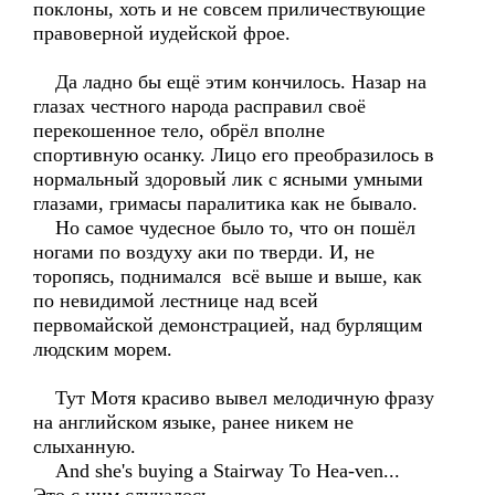
поклоны, хоть и не совсем приличествующие
правоверной иудейской фрое.
Да ладно бы ещё этим кончилось. Назар на
глазах честного народа расправил своё
перекошенное тело, обрёл вполне
спортивную осанку. Лицо его преобразилось в
нормальный здоровый лик с ясными умными
глазами, гримасы паралитика как не бывало.
Но самое чудесное было то, что он пошёл
ногами по воздуху аки по тверди. И, не
торопясь, поднимался всё выше и выше, как
по невидимой лестнице над всей
первомайской демонстрацией, над бурлящим
людским морем.
Тут Мотя красиво вывел мелодичную фразу
на английском языке, ранее никем не
слыханную.
And she's buying a Stairway To Hea-ven...