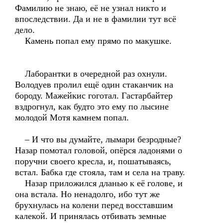
Фамилию не знаю, её не узнал никто и
впоследствии. Да и не в фамилии тут всё
дело.
Камень попал ему прямо по макушке.
Лаборантки в очередной раз охнули.
Володуев пролил ещё один стаканчик на
бороду. Мажейкис гоготал. Гастарбайтер
вздрогнул, как будто это ему по лысине
молодой Мотя камнем попал.
– И что вы думайте, лымари безродные?
Назар помотал головой, опёрся ладонями о
поручни своего кресла, и, пошатываясь,
встал. Бабка где стояла, там и села на траву.
Назар приложился дланью к её голове, и
она встала. Но ненадолго, ибо тут же
брухнулась на колени перед восставшим
калекой. И принялась отбивать земные