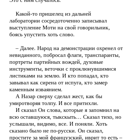
Это с ним случалось.
Какой-то пришелец из дальней
лаборатории сосредоточенно записывал
выступление Моти на свой говорильник,
боясь упустить хоть слово.
– Далее. Народ на демонстрации охренел от
невиданного, побросал флаги, транспаранты,
портреты партийных вождей, духовые
инструменты, веточки с проклюнувшимися
листиками на землю. И кто попадал, кто
завывал как сирена от испуга, кто замер
каменным изваянием.
А Назар сверху сделал жест, как бы
умиротворяя толпу. И все притихли.
И сказал Он слова, которые я запомнил на
всю оставшуюся, тыкскыть… Сказал тихо, но
услышали, видимо, все. И поняли. Хоть
сказано было не по-русски. Он сказал,
простите за мой французский, иврит то есть –