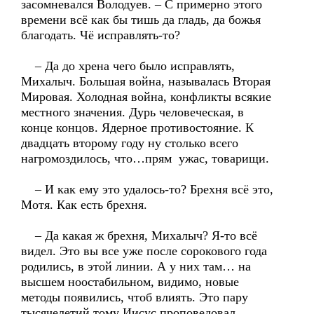
засомневался Володуев. – С примерно этого
времени всё как бы тишь да гладь, да божья
благодать. Чё исправлять-то?
– Да до хрена чего было исправлять,
Михалыч. Большая война, называлась Вторая
Мировая. Холодная война, конфликты всякие
местного значения. Дурь человеческая, в
конце концов. Ядерное противостояние. К
двадцать второму году ну столько всего
нагромоздилось, что…прям ужас, товарищи.
– И как ему это удалось-то? Брехня всё это,
Мотя. Как есть брехня.
– Да какая ж брехня, Михалыч? Я-то всё
видел. Это вы все уже после сорокового года
родились, в этой линии. А у них там… на
высшем ноостабильном, видимо, новые
методы появились, чтоб влиять. Это пару
тысячелетий тому Иисус проповедовал