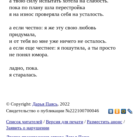
а твою силу испытать хотела на слабость.
пока по плану шла перестройка
я на износ проверяла себя на усталость.
а если честно: я же эту свою любовь
придумала,
и от тебя во мне уже ничего не осталось.
а если еще честнее: я пошутила, а ты просто
не понял юмора.
ладно, пока.
я старалась.
© Copyright:
Дарья Паясь
, 2022
Свидетельство о публикации №222100700046
Список читателей
/
Версия для печати
/
Разместить анонс
/
Заявить о нарушении