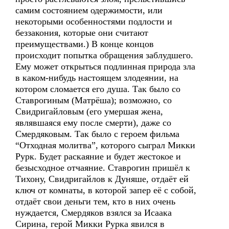
самим состоянием одержимости, или
некоторыми особенностями подлости и
беззакония, которые они считают
преимуществами.) В конце концов
происходит попытка обращения заблудшего.
Ему может открыться подлинная природа зла
в каком-нибудь настоящем злодеянии, на
котором сломается его душа. Так было со
Ставрогиным (Матрёша); возможно, со
Свидригайловым (его умершая жена,
являвшаяся ему после смерти), даже со
Смердяковым. Так было с героем фильма
“Отходная молитва”, которого сыграл Микки
Рурк. Будет раскаяние и будет жестокое и
безысходное отчаяние. Ставрогин пришёл к
Тихону, Свидригайлов к Дуняше, отдаёт ей
ключ от комнаты, в которой запер её с собой,
отдаёт свои деньги тем, кто в них очень
нуждается, Смердяков взялся за Исаака
Сирина, герой Микки Рурка явился в