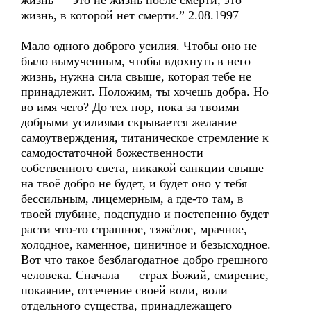
жизнь — это не жизнь после смерти, это
жизнь, в которой нет смерти.” 2.08.1997
Мало одного доброго усилия. Чтобы оно не
было вымученным, чтобы вдохнуть в него
жизнь, нужна сила свыше, которая тебе не
принадлежит. Положим, ты хочешь добра. Но
во имя чего? До тех пор, пока за твоими
добрыми усилиями скрывается желание
самоутверждения, титаническое стремление к
самодостаточной божественности
собственного света, никакой санкции свыше
на твоё добро не будет, и будет оно у тебя
бессильным, лицемерным, а где-то там, в
твоей глубине, подспудно и постепенно будет
расти что-то страшное, тяжёлое, мрачное,
холодное, каменное, циничное и безысходное.
Вот что такое безблагодатное добро грешного
человека. Сначала — страх Божий, смирение,
покаяние, отсечение своей воли, воли
отдельного существа, принадлежащего