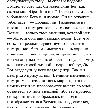
обступающую тьму. Ты образ и подобие
Божие, то есть как бы маленький Бог, как
сказал мне Юра Чичкин. “Проси силы и света
у большого Бога и, я думаю, Он не откажет
тебе, даст”, — добавил он. Разделение на
внешнее и внутреннее — ложное разделение.
Вовне — только тьма внешняя, которой нет,
— область обитания адских духов. Всё, что
есть, что реально существует, обретается
внутри нас. В этом смысле я очень хорошо
понимаю слова Бердяева, когда он писал, что
всегда ощущал жизнь общества и судьбы мира
как часть своей личной внутренней судьбы.
Бог вездесущ, у него везде центр. Так и я
центр Его присутствия. Великие изменения
внутри меня изменят весь мир. То, что не
изменится и не преобразится вместе со мной,
останется во тьме внешней, ибо это процесс
синхронный: преображаюсь не я один,
преображается вся Вселенная, подвластная,
как и я, Суду Божьему. Нет внешних