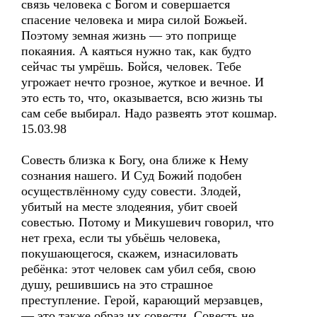
связь человека с Богом и совершается
спасение человека и мира силой Божьей.
Поэтому земная жизнь — это поприще
покаяния. А каяться нужно так, как будто
сейчас ты умрёшь. Бойся, человек. Тебе
угрожает нечто грозное, жуткое и вечное. И
это есть то, что, оказывается, всю жизнь ты
сам себе выбирал. Надо развеять этот кошмар.
15.03.98
Совесть близка к Богу, она ближе к Нему
сознания нашего. И Суд Божий подобен
осуществлённому суду совести. Злодей,
убитый на месте злодеяния, убит своей
совестью. Потому и Микушевич говорил, что
нет греха, если ты убьёшь человека,
покушающегося, скажем, изнасиловать
ребёнка: этот человек сам убил себя, свою
душу, решившись на это страшное
преступление. Герой, карающий мерзавцев,
— это также образ их совести. Совесть не