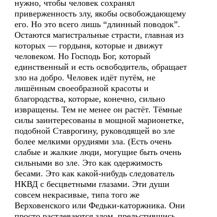
нужно, чтобы человек сохранял
приверженность злу, якобы освобождающему
его. Но это всего лишь “длинный поводок”.
Остаются магистральные страсти, главная из
которых — гордыня, которые и движут
человеком. Но Господь Бог, который
единственный и есть освободитель, обращает
зло на добро. Человек идёт путём, не
лишённым своеобразной красоты и
благородства, которые, конечно, сильно
извращены. Тем не менее он растёт. Тёмные
силы заинтересованы в мощной марионетке,
подобной Ставрогину, руководящей во зле
более мелкими орудиями зла. (Есть очень
слабые и жалкие люди, могущие быть очень
сильными во зле. Это как одержимость
бесами. Это как какой-нибудь следователь
НКВД с бесцветными глазами. Эти души
совсем некрасивые, типа того же
Верховенского или Федьки-каторжника. Они
просто растлеваются злом, прельстившись