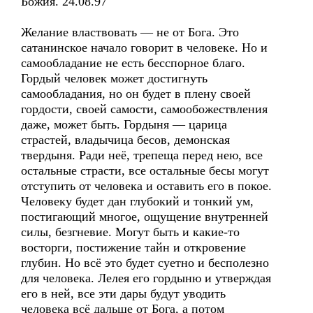
Божия. 24.08.97
Желание властвовать — не от Бога. Это
сатанинское начало говорит в человеке. Но и
самообладание не есть бесспорное благо.
Гордый человек может достигнуть
самообладания, но он будет в плену своей
гордости, своей самости, самообожествления
даже, может быть. Гордыня — царица
страстей, владычица бесов, демонская
твердыня. Ради неё, трепеща перед нею, все
остальные страсти, все остальные бесы могут
отступить от человека и оставить его в покое.
Человеку будет дан глубокий и тонкий ум,
постигающий многое, ощущение внутренней
силы, безгневие. Могут быть и какие-то
восторги, постижение тайн и откровение
глубин. Но всё это будет суетно и бесполезно
для человека. Лелея его гордыню и утверждая
его в ней, все эти дары будут уводить
человека всё дальше от Бога, а потом