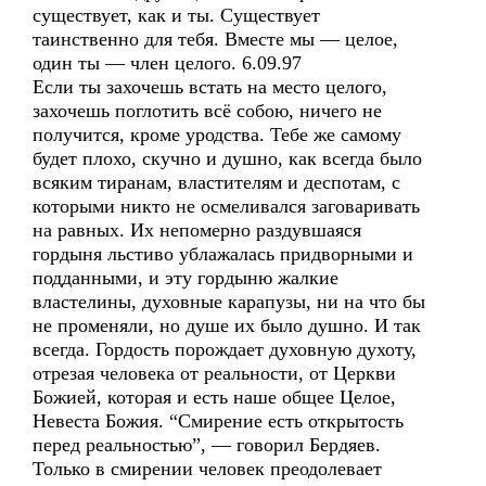
существует, как и ты. Существует
таинственно для тебя. Вместе мы — целое,
один ты — член целого. 6.09.97
Если ты захочешь встать на место целого,
захочешь поглотить всё собою, ничего не
получится, кроме уродства. Тебе же самому
будет плохо, скучно и душно, как всегда было
всяким тиранам, властителям и деспотам, с
которыми никто не осмеливался заговаривать
на равных. Их непомерно раздувшаяся
гордыня льстиво ублажалась придворными и
подданными, и эту гордыню жалкие
властелины, духовные карапузы, ни на что бы
не променяли, но душе их было душно. И так
всегда. Гордость порождает духовную духоту,
отрезая человека от реальности, от Церкви
Божией, которая и есть наше общее Целое,
Невеста Божия. “Смирение есть открытость
перед реальностью”, — говорил Бердяев.
Только в смирении человек преодолевает