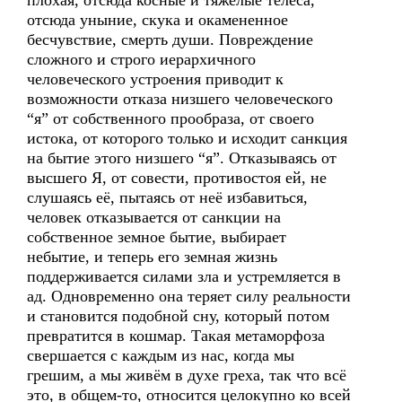
плохая, отсюда косные и тяжёлые телеса,
отсюда уныние, скука и окамененное
бесчувствие, смерть души. Повреждение
сложного и строго иерархичного
человеческого устроения приводит к
возможности отказа низшего человеческого
“я” от собственного прообраза, от своего
истока, от которого только и исходит санкция
на бытие этого низшего “я”. Отказываясь от
высшего Я, от совести, противостоя ей, не
слушаясь её, пытаясь от неё избавиться,
человек отказывается от санкции на
собственное земное бытие, выбирает
небытие, и теперь его земная жизнь
поддерживается силами зла и устремляется в
ад. Одновременно она теряет силу реальности
и становится подобной сну, который потом
превратится в кошмар. Такая метаморфоза
свершается с каждым из нас, когда мы
грешим, а мы живём в духе греха, так что всё
это, в общем-то, относится целокупно ко всей