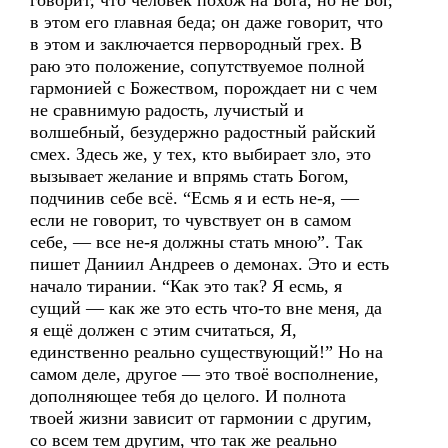
говорит, что человек похож на Бога, но не Бог,
в этом его главная беда; он даже говорит, что
в этом и заключается первородный грех. В
раю это положение, сопутствуемое полной
гармонией с Божеством, порождает ни с чем
не сравнимую радость, лучистый и
волшебный, безудержно радостный райский
смех. Здесь же, у тех, кто выбирает зло, это
вызывает желание и впрямь стать Богом,
подчинив себе всё. “Есмь я и есть не-я, —
если не говорит, то чувствует он в самом
себе, — все не-я должны стать мною”. Так
пишет Даниил Андреев о демонах. Это и есть
начало тирании. “Как это так? Я есмь, я
сущий — как же это есть что-то вне меня, да
я ещё должен с этим считаться, Я,
единственно реально существующий!” Но на
самом деле, другое — это твоё восполнение,
дополняющее тебя до целого. И полнота
твоей жизни зависит от гармонии с другим,
со всем тем другим, что так же реально