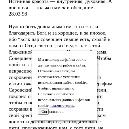
Истинная красота — внутренняя, духовная. А
внешняя — только намёк и обещание.
28.03.98
Нужно быть довольным тем, что есть, и
благодарить Бога и за хорошее, и за плохое,
ибо “всяк дар совершен свыше есть, сходяй к
нам от Отца светов”, всё ведёт нас к той
блаженной сверхкрасоте. Всему своё время.
Совершенство достигается терпением. Чтобы
Мы используем файлы cookie
прийти к красоте, нужно увидеть много
для улучшения работы сайта.
некрасивого и всё покрыть верой и
Оставаясь на сайте, вы
сокровенной любовью. Грязь внутренняя
соглашаетесь с условиями
изничтожается грязью внешней. Вот Серафим
использования файлов cookies.
Чтобы ознакомиться с
Саровский, когда увидел небесные обители,
Политикой обработки
говорил о неизреченной красоте. Говорят,
персональных данных и файлов
чтобы спастись, достаточно благодушно,
cookie,
нажмите здесь
.
сохраняя в сердце веру и любовь, донести
Соглашаюсь
свой крест до конца. Надо хотя бы ползком
доползти до той черты, не сходя только с
пути, предуказанного нам, с того пути, на