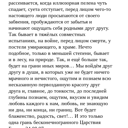
рассеивается, когда иллюзорная пелена чуть
спадает, суета отступает, перед лицом чего-то
настоящего люди просыпаются от своего
забвения, пробуждаются от забытья и
начинают ощущать себя родными друг другу.
Так бывает в тяжёлых совместных
испытаниях, на войне, перед лицом смерти, у
постели умирающего, в храме. Нечто
подобное, только в меньшей степени, бывает
и в лесу, на природе. Так, и ещё больше так,
будет на грани иных миров… Мы войдём друг
другу в души, в которых уже не будет ничего
мрачного и нечистого, ощутим и познаем всю
несказанную первозданную красоту друг
друга и, главное, до тонкости, до последней
глубины познаем, ощутим, вкусим и увидим
любовь каждого к нам, любовь, не знающую
ни дна, ни конца, ни границ. Вот будет
блаженство, радость, свет!… И это только
одна грань бесконечногранного Царствия