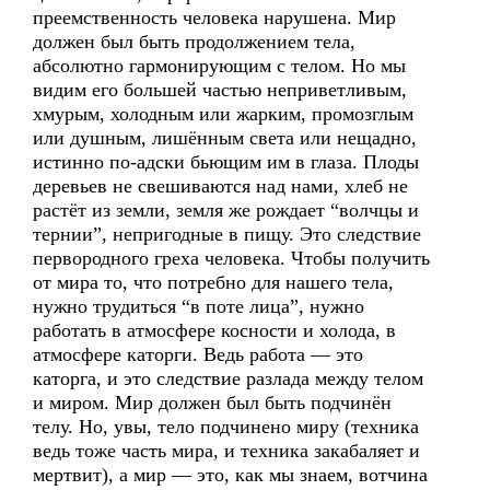
преемственность человека нарушена. Мир
должен был быть продолжением тела,
абсолютно гармонирующим с телом. Но мы
видим его большей частью неприветливым,
хмурым, холодным или жарким, промозглым
или душным, лишённым света или нещадно,
истинно по-адски бьющим им в глаза. Плоды
деревьев не свешиваются над нами, хлеб не
растёт из земли, земля же рождает “волчцы и
тернии”, непригодные в пищу. Это следствие
первородного греха человека. Чтобы получить
от мира то, что потребно для нашего тела,
нужно трудиться “в поте лица”, нужно
работать в атмосфере косности и холода, в
атмосфере каторги. Ведь работа — это
каторга, и это следствие разлада между телом
и миром. Мир должен был быть подчинён
телу. Но, увы, тело подчинено миру (техника
ведь тоже часть мира, и техника закабаляет и
мертвит), а мир — это, как мы знаем, вотчина