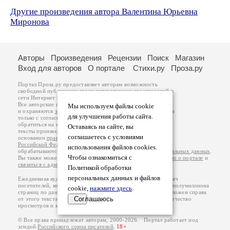
Другие произведения автора Валентина Юрьевна
Миронова
Авторы
Произведения
Рецензии
Поиск
Магазин
Вход для авторов
О портале
Стихи.ру
Проза.ру
Портал Проза.ру предоставляет авторам возможность
свободной публикации своих литературных произведений в
сети Интернет на основании
пользовательского договора
.
Все авторские права на произведения принадлежат авторам
Мы используем файлы cookie
и охраняются
законом
. Перепечатка произведений возможна
для улучшения работы сайта.
только с согласия его автора, к которому вы можете
обратиться на его авторской странице. Ответственность за
Оставаясь на сайте, вы
тексты произведений авторы несут самостоятельно на
соглашаетесь с условиями
основании
правил публикации
и
законодательства
Российской Федерации
. Данные пользователей
использования файлов cookies.
обрабатываются на основании
Политики обработки персональных данных
.
Чтобы ознакомиться с
Вы также можете посмотреть более подробную
информацию о портале
и
связаться с администрацией
.
Политикой обработки
персональных данных и файлов
Ежедневная аудитория портала Проза.ру – порядка 100 тысяч
посетителей, которые в общей сумме просматривают более полумиллиона
cookie,
нажмите здесь
.
страниц по данным счетчика посещаемости, который расположен справа
Соглашаюсь
от этого текста. В каждой графе указано по две цифры: количество
просмотров и количество посетителей.
© Все права принадлежат авторам, 2000-2026. Портал работает под
эгидой
Российского союза писателей
.
18+