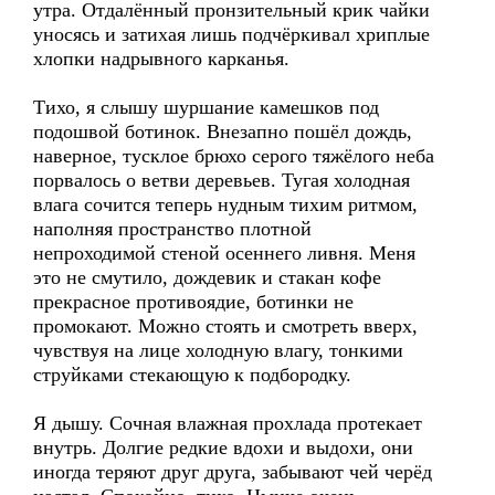
утра. Отдалённый пронзительный крик чайки
уносясь и затихая лишь подчёркивал хриплые
хлопки надрывного карканья.
Тихо, я слышу шуршание камешков под
подошвой ботинок. Внезапно пошёл дождь,
наверное, тусклое брюхо серого тяжёлого неба
порвалось о ветви деревьев. Тугая холодная
влага сочится теперь нудным тихим ритмом,
наполняя пространство плотной
непроходимой стеной осеннего ливня. Меня
это не смутило, дождевик и стакан кофе
прекрасное противоядие, ботинки не
промокают. Можно стоять и смотреть вверх,
чувствуя на лице холодную влагу, тонкими
струйками стекающую к подбородку.
Я дышу. Сочная влажная прохлада протекает
внутрь. Долгие редкие вдохи и выдохи, они
иногда теряют друг друга, забывают чей черёд