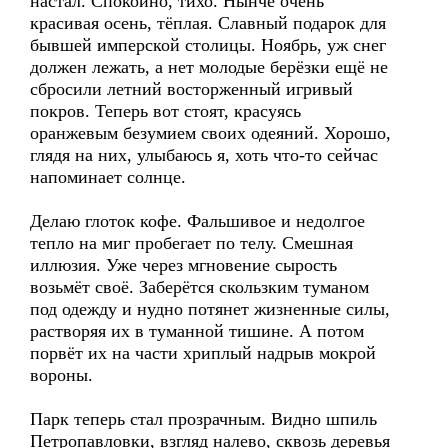
настал. Спокойно, тихо. Нынче очень
красивая осень, тёплая. Славный подарок для
бывшей имперской столицы. Ноябрь, уж снег
должен лежать, а нет молодые берёзки ещё не
сбросили летний восторженный игривый
покров. Теперь вот стоят, красуясь
оранжевым безумием своих одеяний. Хорошо,
глядя на них, улыбаюсь я, хоть что-то сейчас
напоминает солнце.
Делаю глоток кофе. Фальшивое и недолгое
тепло на миг пробегает по телу. Смешная
иллюзия. Уже через мгновение сырость
возьмёт своё. Заберётся скользким туманом
под одежду и нудно потянет жизненные силы,
растворяя их в туманной тишине. А потом
порвёт их на части хриплый надрыв мокрой
вороны.
Парк теперь стал прозрачным. Видно шпиль
Петропавловки, взгляд налево, сквозь деревья