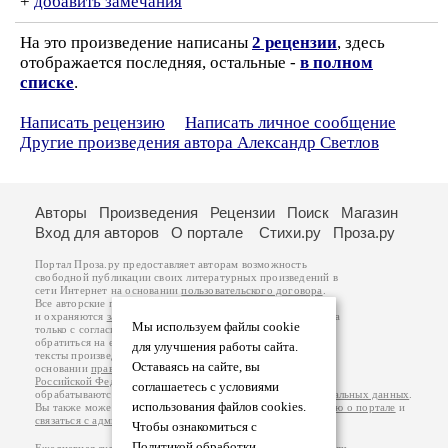
+
добавить замечания
На это произведение написаны
2 рецензии
, здесь
отображается последняя, остальные -
в полном
списке
.
Написать рецензию
Написать личное сообщение
Другие произведения автора Александр Светлов
Авторы
Произведения
Рецензии
Поиск
Магазин
Вход для авторов
О портале
Стихи.ру
Проза.ру
Портал Проза.ру предоставляет авторам возможность
свободной публикации своих литературных произведений в
сети Интернет на основании
пользовательского договора
.
Все авторские права на произведения принадлежат авторам
и охраняются
законом
. Перепечатка произведений возможна
Мы используем файлы cookie
только с согласия его автора, к которому вы можете
обратиться на его авторской странице. Ответственность за
для улучшения работы сайта.
тексты произведений авторы несут самостоятельно на
Оставаясь на сайте, вы
основании
правил публикации
и
законодательства
Российской Федерации
. Данные пользователей
соглашаетесь с условиями
обрабатываются на основании
Политики обработки персональных данных
.
использования файлов cookies.
Вы также можете посмотреть более подробную
информацию о портале
и
связаться с администрацией
.
Чтобы ознакомиться с
Политикой обработки