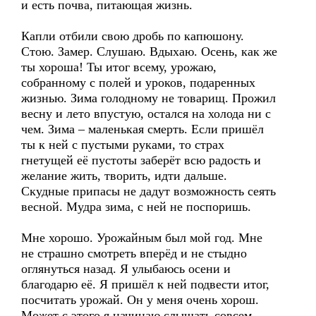
и есть почва, питающая жизнь.
Капли отбили свою дробь по капюшону.
Стою. Замер. Слушаю. Вдыхаю. Осень, как же
ты хороша! Ты итог всему, урожаю,
собранному с полей и уроков, подаренных
жизнью. Зима голодному не товарищ. Прожил
весну и лето впустую, остался на холода ни с
чем. Зима – маленькая смерть. Если пришёл
ты к ней с пустыми руками, то страх
гнетущей её пустоты заберёт всю радость и
желание жить, творить, идти дальше.
Скудные припасы не дадут возможность сеять
весной. Мудра зима, с ней не поспоришь.
Мне хорошо. Урожайным был мой год. Мне
не страшно смотреть вперёд и не стыдно
оглянуться назад. Я улыбаюсь осени и
благодарю её. Я пришёл к ней подвести итог,
посчитать урожай. Он у меня очень хорош.
Может с этого я начинаю слышать совсем