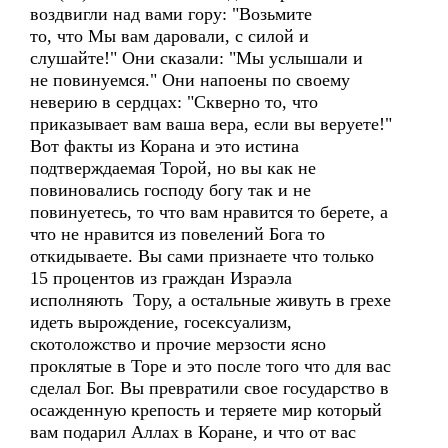
воздвигли над вами гору: "Возьмите
то, что Мы вам даровали, с силой и
слушайте!" Они сказали: "Мы услышали и
не повинуемся." Они напоены по своему
неверию в сердцах: "Скверно то, что
приказывает вам ваша вера, если вы веруете!"
Вот факты из Корана и это истина
подтверждаемая Торой, но вы как не
повиновались господу богу так и не
повинуетесь, то что вам нравится то берете, а
что не нравится из повелений Бога то
откидываете. Вы сами признаете что только
15 процентов из граждан Израэла
исполняють Тору, а остальные живуть в грехе
идеть вырождение, госексуализм,
скотоложство и прочие мерзости ясно
проклятые в Торе и это после того что для вас
сделал Бог. Вы превратили свое государство в
осажденную крепость и теряете мир который
вам подарил Аллах в Коране, и что от вас