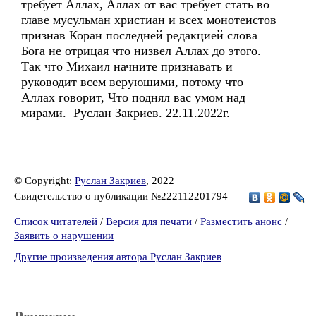
требует Аллах, Аллах от вас требует стать во
главе мусульман христиан и всех монотеистов
признав Коран последней редакцией слова
Бога не отрицая что низвел Аллах до этого.
Так что Михаил начните признавать и
руководит всем веруюшими, потому что
Аллах говорит, Что поднял вас умом над
мирами. Руслан Закриев. 22.11.2022г.
© Copyright:
Руслан Закриев
, 2022
Свидетельство о публикации №222112201794
Список читателей
/
Версия для печати
/
Разместить анонс
/
Заявить о нарушении
Другие произведения автора Руслан Закриев