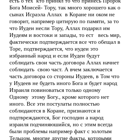
есть о тех кто принял то что принесь Пророк
Бога Моисей- Тору, так много хорошего как о
сынах Исраэла Аллах в Коране ни оком не
говорит, например цитирую по памяти, за то
что Иудеи несли Тору, Аллах подарил им
Иудеям и востоки и запады, то ест весь мир,
фактически подтверждается все что обещал в
Торе, подтверждается, что иудеи это
избранный народ и если Иудеи будут
соблюдать свои часть договора Аллах начнет
соблюдать свою част. А вчем заключается
часть договора со стороны Иудеев, в Том что
у Иудеев не будеть иного Бога и будет народ
Израиля повиноваться только одному
Одному этому Богу., кроме которого нет
иного. Все эти постулаты полностью
соблюдаются в Коране, признаются и
подтвреждаются, Бог господин а народ
израиля подчиняюшийся, но с этим всегда
были проблемы например факт с золотым
Тельцом, многие другие факты, которыми