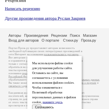
Рецензии
Написать рецензию
Другие произведения автора Руслан Закриев
Авторы
Произведения
Рецензии
Поиск
Магазин
Вход для авторов
О портале
Стихи.ру
Проза.ру
Портал Проза.ру предоставляет авторам возможность
свободной публикации своих литературных произведений в
сети Интернет на основании
пользовательского договора
.
Все авторские права на произведения принадлежат авторам
и охраняются
законом
. Перепечатка произведений возможна
Мы используем файлы cookie
только с согласия его автора, к которому вы можете
обратиться на его авторской странице. Ответственность за
для улучшения работы сайта.
тексты произведений авторы несут самостоятельно на
Оставаясь на сайте, вы
основании
правил публикации
и
законодательства
Российской Федерации
. Данные пользователей
соглашаетесь с условиями
обрабатываются на основании
Политики обработки персональных данных
.
использования файлов cookies.
Вы также можете посмотреть более подробную
информацию о портале
и
связаться с администрацией
.
Чтобы ознакомиться с
Политикой обработки
Ежедневная аудитория портала Проза.ру – порядка 100 тысяч
посетителей, которые в общей сумме просматривают более полумиллиона
персональных данных и файлов
страниц по данным счетчика посещаемости, который расположен справа
cookie,
нажмите здесь
.
от этого текста. В каждой графе указано по две цифры: количество
просмотров и количество посетителей.
Соглашаюсь