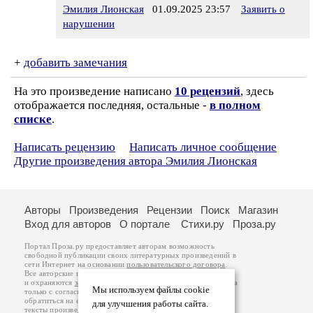
Эмилия Лионская
01.09.2025 23:57
Заявить о
нарушении
+
добавить замечания
На это произведение написано
10 рецензий
, здесь
отображается последняя, остальные -
в полном
списке
.
Написать рецензию
Написать личное сообщение
Другие произведения автора Эмилия Лионская
Авторы
Произведения
Рецензии
Поиск
Магазин
Вход для авторов
О портале
Стихи.ру
Проза.ру
Портал Проза.ру предоставляет авторам возможность
свободной публикации своих литературных произведений в
сети Интернет на основании
пользовательского договора
.
Все авторские права на произведения принадлежат авторам
и охраняются
законом
. Перепечатка произведений возможна
Мы используем файлы cookie
только с согласия его автора, к которому вы можете
обратиться на его авторской странице. Ответственность за
для улучшения работы сайта.
тексты произведений авторы несут самостоятельно на