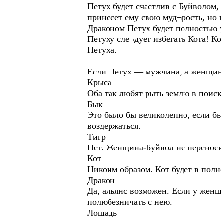
Петух будет счастлив с Буйволом,
принесет ему свою муд¬рость, но 
Драконом Петух будет полностью у
Петуху сле¬дует избегать Кота! К
Петуха.
Если Петух — мужчина, а женщина
Крыса
Оба так любят рыть землю в поиск
Бык
Это было бы великолепно, если бы
воздержаться.
Тигр
Нет. Женщина-Буйвол не переноси
Кот
Никоим образом. Кот будет в пол
Дракон
Да, альянс возможен. Если у женщ
полюбезничать с нею.
Лошадь