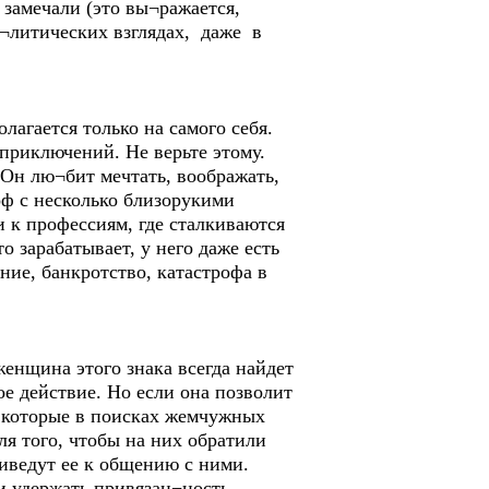
 замечали (это вы¬ражается,
по¬литических взглядах, даже в
олагается только на самого себя.
 приключений. Не верьте этому.
Он лю¬бит мечтать, воображать,
соф с несколько близорукими
и к профессиям, где сталкиваются
о зарабатывает, у него даже есть
ние, банкротство, катастрофа в
женщина этого знака всегда найдет
ое действие. Но если она позволит
, которые в поисках жемчужных
ля того, чтобы на них обратили
иведут ее к общению с ними.
и удержать привязан¬ность