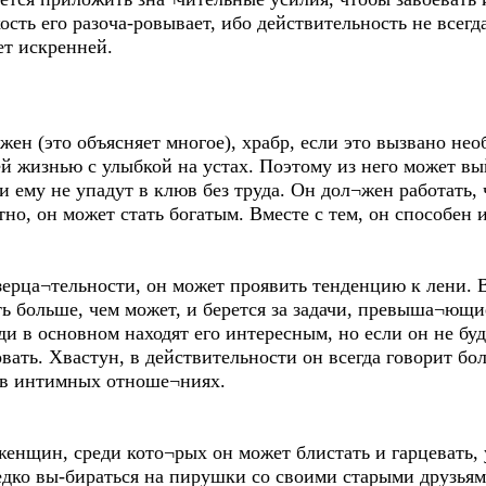
сть его разоча-ровывает, ибо действительность не всегд
ет искренней.
ажен (это объясняет многое), храбр, если это вызвано не
ей жизнью с улыбкой на устах. Поэтому из него может вы
 ему не упадут в клюв без труда. Он дол¬жен работать, 
но, он может стать богатым. Вместе с тем, он способен 
ерца¬тельности, он может проявить тенденцию к лени. В
ть больше, чем может, и берется за задачи, превыша¬ющие
и в основном находят его интересным, но если он не буд
вать. Хвастун, в действительности он всегда говорит бол
м в интимных отноше¬ниях.
нщин, среди кото¬рых он может блистать и гарцевать, 
ередко вы-бираться на пирушки со своими старыми друзь