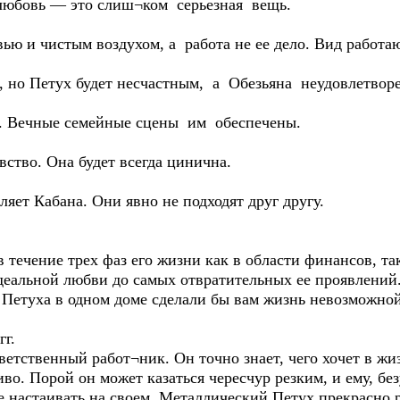
е любовь — это слиш¬ком серьезная вещь.
вью и чистым воздухом, а работа не ее дело. Вид работа
, но Петух будет несчастным, а Обезьяна неудовлетвор
ь. Вечные семейные сцены им обеспечены.
вство. Она будет всегда цинична.
ет Кабана. Они явно не подходят друг другу.
 течение трех фаз его жизни как в области финансов, та
 идеальной любви до самых отвратительных ее проявлений.
а Петуха в одном доме сделали бы вам жизнь невозможной
гг.
тственный работ¬ник. Он точно знает, чего хочет в жизн
иво. Порой он может казаться чересчур резким, и ему, бе
е настаивать на своем. Металлический Петух прекрасно р