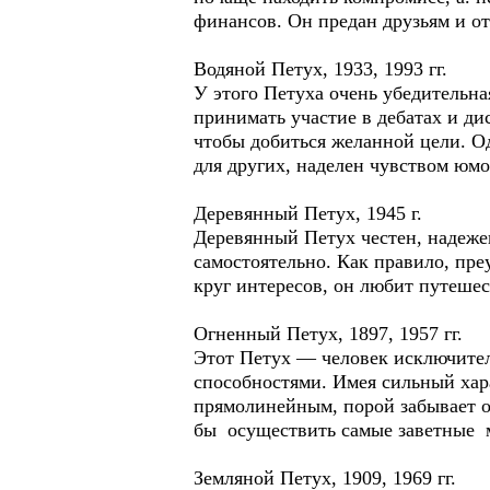
финансов. Он предан друзьям и от
Водяной Петух, 1933, 1993 гг.
У этого Петуха очень убедительна
принимать участие в дебатах и ди
чтобы добиться желанной цели. Од
для других, наделен чувством ю
Деревянный Петух, 1945 г.
Деревянный Петух честен, надежен
самостоятельно. Как правило, пре
круг интересов, он любит путеше
Огненный Петух, 1897, 1957 гг.
Этот Петух — человек исключител
способностями. Имея сильный хара
прямолинейным, порой забывает о 
бы осуществить самые заветные 
Земляной Петух, 1909, 1969 гг.