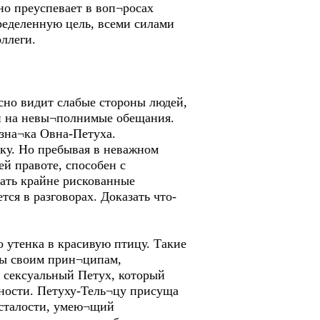
но преуспевает в воп¬росах
ределенную цель, всеми силами
ллеги.
асно видит слабые стороны людей,
 и на невы¬полнимые обещания.
зна¬ка Овна-Петуха.
ку. Но пребывая в неважном
й правоте, способен с
шать крайне рискованные
тся в разговорах. Доказать что-
о утенка в красивую птицу. Такие
ны своим прин¬ципам,
й сексуальный Петух, который
нности. Петуху-Тель¬цу присуща
усталости, умею¬щий