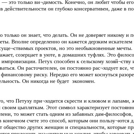
, — это только ви¬димость. Конечно, он любит чтобы его
о в действительности он глубоко консервативен, даже в 
о только он знает, что делать. Он не доверяет никому и п
веты. Вполне определенно он кажется дерзким искателем
осуще¬ствимых проектов, но это необыкновенные мечты. 
бражает, созерцает в уюте, в домашних туфлях. Это фило
я импровизации. Петух способен к сельскому хозяй¬ству 
ться. Он расточителен, он постоянно рас¬ходует все, чт
финансовому риску. Нередко его может коснуться разоре
льность. Он никогда не будет экономен.
о, что Петуху при¬ходится скрести и клювом и лапами, 
 и своим цыпляткам. Этот символ характеризует постоянн
 лени, то может стать одним из забавных дам-философов
 в конечном счете это способ, которым они пользу¬ются д
 общество других женщин и специальности, которые пр
ется приложить зна¬чительные усилия, чтобы завоевать 