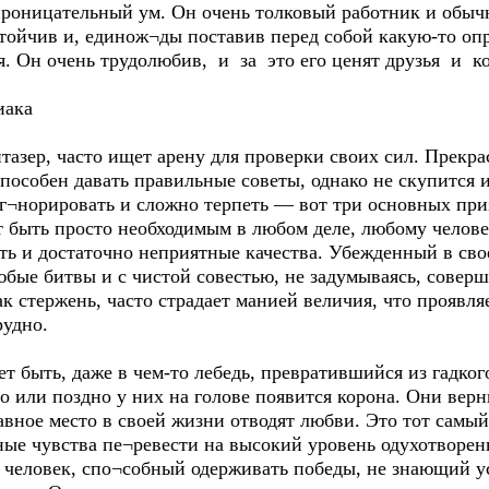
проницательный ум. Он очень толковый работник и обыч
стойчив и, единож¬ды поставив перед собой какую-то оп
я. Он очень трудолюбив, и за это его ценят друзья и ко
иака
тазер, часто ищет арену для проверки своих сил. Прекр
пособен давать правильные советы, однако не скупится
иг¬норировать и сложно терпеть — вот три основных при
 быть просто необходимым в любом деле, любому челове
ь и достаточно неприятные качества. Убежденный в свое
бые битвы и с чистой совестью, не задумываясь, совер
к стержень, часто страдает манией величия, что проявляе
рудно.
т быть, даже в чем-то лебедь, превратившийся из гадког
о или поздно у них на голове появится корона. Они вер
авное место в своей жизни отводят любви. Это тот самы
ные чувства пе¬ревести на высокий уровень одухотворе
о человек, спо¬собный одерживать победы, не знающий 