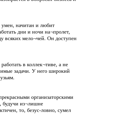
н умен, начитан и любит
аботать дни и ночи на¬пролет,
ду всяких мело¬чей. Он доступен
работать в коллек¬тиве, а не
нимые задачи. У него широкий
узьям.
 прекрасными организаторскими
о, будучи из¬лишне
тичен, то, безус-ловно, сумел