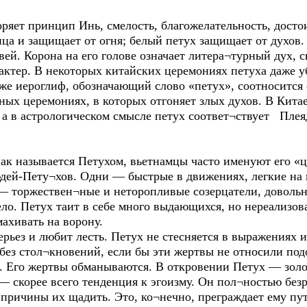
ряет принцип Инь, смелость, благожелательность, досто
ца и защищает от огня; белый петух защищает от духов.
й. Корона на его голове означает литера¬турный дух, с
ктер. В некоторых китайских церемониях петуха даже у
же иероглиф, обозначающий слово «петух», соотносится 
ных церемониях, в которых отгоняет злых духов. В Китае
 а в астрологическом смысле петух соответ¬ствует Плея
нак называется Петухом, вьетнамцы часто именуют его «
юдей-Пету¬хов. Одни — быстрые в движениях, легкие на 
— торжествен¬ные и неторопливые созерцатели, довольн
ло. Петух таит в себе много выдающихся, но нереализова
махивать на ворону.
рьез и любит лесть. Петух не стесняется в выражениях и,
 без стол¬кновений, если бы эти жертвы не относили по
 Его жертвы обманываются. В откровении Петух — золото
— скорее всего тенденция к эгоизму. Он пол¬ностью без
й причины их щадить. Это, ко¬нечно, преграждает ему пу