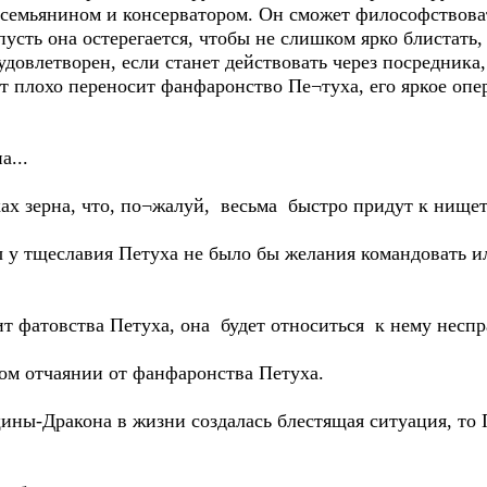
 семьянином и консерватором. Он сможет философствоват
пусть она остерегается, чтобы не слишком ярко блистать
довлетворен, если станет действовать через посредника
от плохо переносит фанфаронство Пе¬туха, его яркое оп
...
ах зерна, что, по¬жалуй, весьма быстро придут к нищет
 у тщеславия Петуха не было бы желания командовать ил
т фатовства Петуха, она будет относиться к нему неспр
ном отчаянии от фанфаронства Петуха.
ины-Дракона в жизни создалась блестящая ситуация, то 