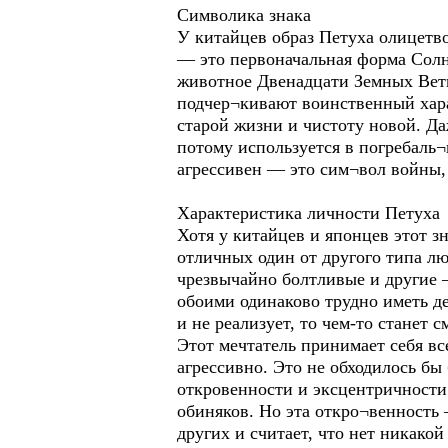
Символика знака
У китайцев образ Петуха олицетво
— это первоначальная форма Солн
животное Двенадцати Земных Ветве
подчер¬кивают воинственный хара
старой жизни и чистоту новой. Да
потому используется в погребаль¬
агрессивен — это сим¬вол войны,
Характеристика личности Петуха
Хотя у китайцев и японцев этот з
отличных один от другого типа л
чрезвычайно болтливые и другие 
обоими одинаково трудно иметь де
и не реализует, то чем-то станет с
Этот мечтатель принимает себя все
агрессивно. Это не обходилось бы
откровенности и эксцентричности.
обиняков. Но эта откро¬венность 
других и считает, что нет никако