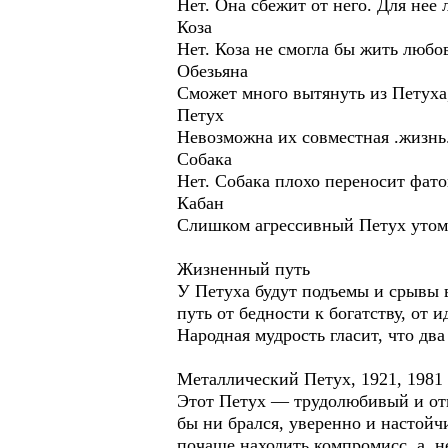
Нет. Она сбежит от него. Для не
Коза
Нет. Коза не смогла бы жить любо
Обезьяна
Сможет много вытянуть из Петуха
Петух
Невозможна их совместная .жизн
Собака
Нет. Собака плохо переносит фато
Кабан
Слишком агрессивный Петух утомля
Жизненный путь
У Петуха будут подъемы и срывы в
путь от бедности к богатству, от
Народная мудрость гласит, что дв
Металлический Петух, 1921, 1981 
Этот Петух — трудолюбивый и отве
бы ни брался, уверенно и настойч
почаще находить компромисс, а. н