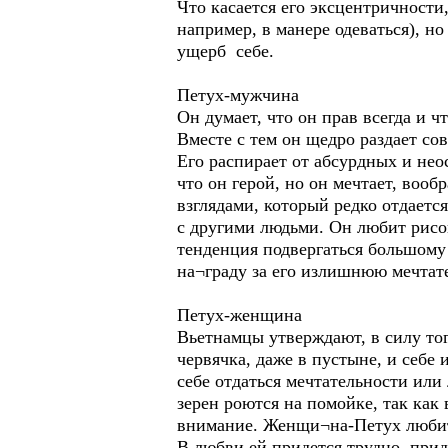
Что касается его эксцентричности
например, в манере одеваться), н
ущерб себе.
Петух-мужчина
Он думает, что он прав всегда и чт
Вместе с тем он щедро раздает со
Его распирает от абсурдных и не
что он герой, но он мечтает, воо
взглядами, который редко отдаетс
с другими людьми. Он любит рисова
тенденция подвергаться большому 
на¬граду за его излишнюю мечтате
Петух-женщина
Вьетнамцы утверждают, в силу тог
червячка, даже в пустыне, и себе
себе отдаться мечтательности или
зерен роются на помойке, так как
внимание. Женщи¬на-Петух любит
В любви ей придется трудно, прид