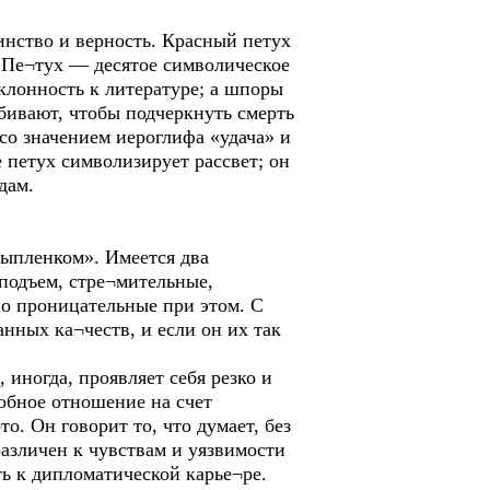
инство и верность. Красный петух
 Пе¬тух — десятое символическое
клонность к литературе; а шпоры
бивают, чтобы подчеркнуть смерть
со значением иероглифа «удача» и
 петух символизирует рассвет; он
дам.
цыпленком». Имеется два
подъем, стре¬мительные,
о проницательные при этом. С
нных ка¬честв, и если он их так
 иногда, проявляет себя резко и
добное отношение на счет
. Он говорит то, что думает, без
различен к чувствам и уязвимости
ть к дипломатической карье¬ре.