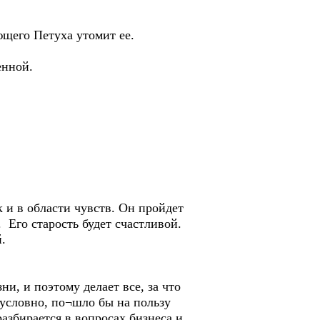
ющего Петуха утомит ее.
енной.
к и в области чувств. Он пройдет
 Его старость будет счастливой.
.
и, и поэтому делает все, за что
зусловно, по¬шло бы на пользу
азбирается в вопросах бизнеса и