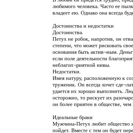
любимого человека. Часто ее пылко
владеет ею. Однако она всегда буд
Достоинства и недостатки
Достоинства.
Петух не робок, напротив, он отв
степени, что может рисковать сво
основания быть актив¬ным. Деньги
если поле деятельности благоприят
неблагоп¬риятной нивы.
Недостатки.
Имея натуру, расположенную к соз
труженик. Он всегда хочет сде¬ла
удается их хорошо выполнить. Люд
осторожно, то рискует их разочаро
он более приятен в обществе, че
Идеальные браки
Мужчина-Петух любит общество же
пойдет. Вместе с тем он будет н