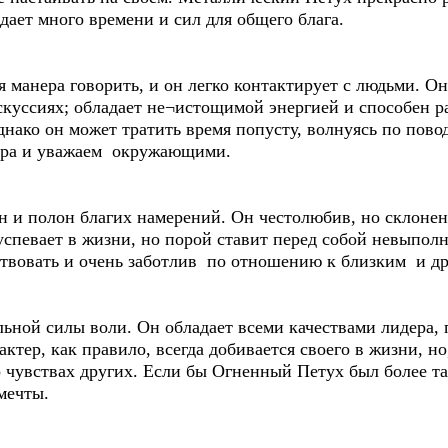
дает много времени и сил для общего блага.
я манера говорить, и он легко контактирует с людьми. О
скуссиях; обладает не¬истощимой энергией и способен р
нако он может тратить время попусту, волнуясь по пово
мора и уважаем окружающими.
 и полон благих намерений. Он честолюбив, но склонен 
успевает в жизни, но порой ставит перед собой невыпол
ствовать и очень заботлив по отношению к близким и др
ьной силы воли. Он обладает всеми качествами лидера,
ктер, как правило, всегда добивается своего в жизни, н
чувствах других. Если бы Огненный Петух был более так
мечты.