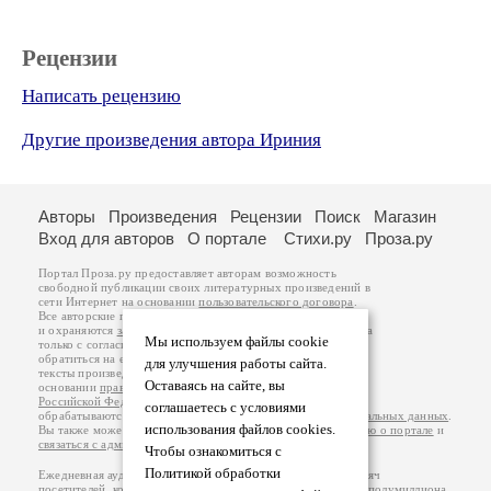
Рецензии
Написать рецензию
Другие произведения автора Ириния
Авторы
Произведения
Рецензии
Поиск
Магазин
Вход для авторов
О портале
Стихи.ру
Проза.ру
Портал Проза.ру предоставляет авторам возможность
свободной публикации своих литературных произведений в
сети Интернет на основании
пользовательского договора
.
Все авторские права на произведения принадлежат авторам
и охраняются
законом
. Перепечатка произведений возможна
Мы используем файлы cookie
только с согласия его автора, к которому вы можете
обратиться на его авторской странице. Ответственность за
для улучшения работы сайта.
тексты произведений авторы несут самостоятельно на
Оставаясь на сайте, вы
основании
правил публикации
и
законодательства
Российской Федерации
. Данные пользователей
соглашаетесь с условиями
обрабатываются на основании
Политики обработки персональных данных
.
использования файлов cookies.
Вы также можете посмотреть более подробную
информацию о портале
и
связаться с администрацией
.
Чтобы ознакомиться с
Политикой обработки
Ежедневная аудитория портала Проза.ру – порядка 100 тысяч
посетителей, которые в общей сумме просматривают более полумиллиона