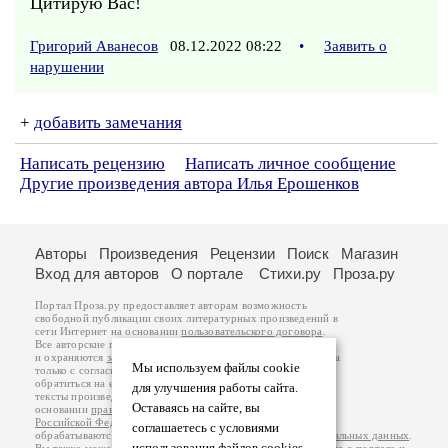
Цитирую Вас!
Григорий Аванесов
08.12.2022 08:22
•
Заявить о
нарушении
+
добавить замечания
Написать рецензию
Написать личное сообщение
Другие произведения автора Илья Ерошенков
Авторы
Произведения
Рецензии
Поиск
Магазин
Вход для авторов
О портале
Стихи.ру
Проза.ру
Портал Проза.ру предоставляет авторам возможность
свободной публикации своих литературных произведений в
сети Интернет на основании
пользовательского договора
.
Все авторские права на произведения принадлежат авторам
и охраняются
законом
. Перепечатка произведений возможна
Мы используем файлы cookie
только с согласия его автора, к которому вы можете
обратиться на его авторской странице. Ответственность за
для улучшения работы сайта.
тексты произведений авторы несут самостоятельно на
Оставаясь на сайте, вы
основании
правил публикации
и
законодательства
Российской Федерации
. Данные пользователей
соглашаетесь с условиями
обрабатываются на основании
Политики обработки персональных данных
.