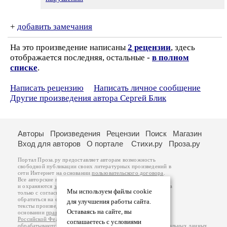
+
добавить замечания
На это произведение написаны
2 рецензии
, здесь
отображается последняя, остальные -
в полном
списке
.
Написать рецензию
Написать личное сообщение
Другие произведения автора Сергей Блик
Авторы
Произведения
Рецензии
Поиск
Магазин
Вход для авторов
О портале
Стихи.ру
Проза.ру
Портал Проза.ру предоставляет авторам возможность
свободной публикации своих литературных произведений в
сети Интернет на основании
пользовательского договора
.
Все авторские права на произведения принадлежат авторам
и охраняются
законом
. Перепечатка произведений возможна
Мы используем файлы cookie
только с согласия его автора, к которому вы можете
обратиться на его авторской странице. Ответственность за
для улучшения работы сайта.
тексты произведений авторы несут самостоятельно на
Оставаясь на сайте, вы
основании
правил публикации
и
законодательства
Российской Федерации
. Данные пользователей
соглашаетесь с условиями
обрабатываются на основании
Политики обработки персональных данных
.