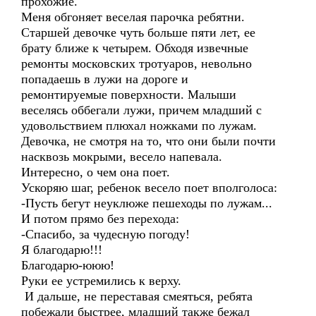
прохожие.
Меня обгоняет веселая парочка ребятни.
Старшей девочке чуть больше пяти лет, ее
брату ближе к четырем. Обходя извечные
ремонты московских тротуаров, невольно
попадаешь в лужи на дороге и
ремонтируемые поверхности. Малыши
веселясь оббегали лужи, причем младший с
удовольствием плюхал ножками по лужам.
Девочка, не смотря на то, что они были почти
насквозь мокрыми, весело напевала.
Интересно, о чем она поет.
Ускоряю шаг, ребенок весело поет вполголоса:
-Пусть бегут неуклюже пешеходы по лужам...
И потом прямо без перехода:
-Спасибо, за чудесную погоду!
Я благодарю!!!
Благодарю-ююю!
Руки ее устремились к верху.
И дальше, не переставая смеяться, ребята
побежали быстрее, младший также бежал