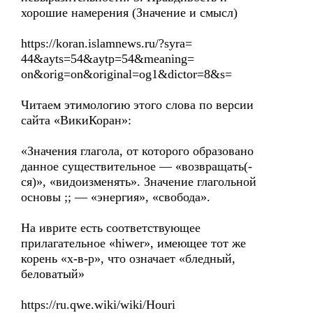
хорошие намерения (Значение и смысл)
https://koran.islamnews.ru/?syra=
44&ayts=54&aytp=54&meaning=
on&orig=on&original=og1&dictor=8&s=
Читаем этимологию этого слова по версии
сайта «ВикиКоран»:
«Значения глагола, от которого образовано
данное существительное — «возвращать(-
ся)», «видоизменять». Значение глагольной
основы ;; — «энергия», «свобода».
На иврите есть соответствующее
прилагательное «hiwer», имеющее тот же
корень «х-в-р», что означает «бледный,
беловатый»
https://ru.qwe.wiki/wiki/Houri