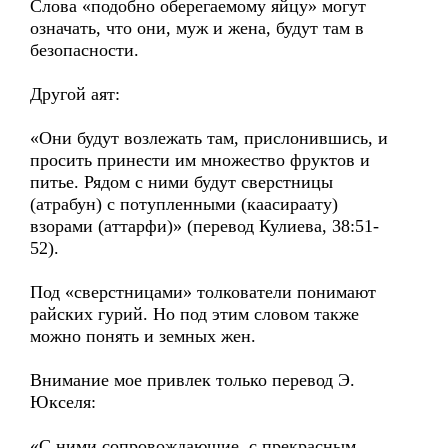
Слова «подобно оберегаемому яйцу» могут
означать, что они, муж и жена, будут там в
безопасности.
Другой аят:
«Они будут возлежать там, прислонившись, и
просить принести им множество фруктов и
питье. Рядом с ними будут сверстницы
(атрабун) с потупленными (каасираату)
взорами (аттарфи)» (перевод Кулиева, 38:51-
52).
Под «сверстницами» толкователи понимают
райских гурий. Но под этим словом также
можно понять и земных жен.
Внимание мое привлек только перевод Э.
Юкселя:
«С ними сопровождающие, с прекрасным