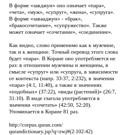
В форме «завджун» оно означает «пара»,
«чета», «муж», «супруг», «жена», «супруга».
В форме «завааджун» - «брак»,
«бракосочетание», «супружество». Также
может означает «сочетание», «соединение».
Как видно, слово применимо как к мужчине,
так и к женщине. Точный перевод этого слова
будет «пара». В Коране оно употребляется не
раз: в отношении мужчины и женщины, в
смысле «супруг» или «супруга, в зависимости
от контекста (напр. 33:37, 2:232), в значении
«пара» (4:1, 11:40), а также в значениях
«подобных» (37:22), «виды (растений)» (26:7,
31:10). В виде глагола употребляется в
значении «сочетать» (42:50, 52:20).
Упоминается в Коране 81 раз.
http://corpus.quran.com/
qurandictionary.jsp?q=zwj#(2:102:42)