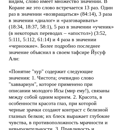
видим, слово имеет множество значений. В
Коране же это слово встречается 13 раз. Один
раз в значении «возвращаться» (84:14), 3 раза
в значении «диалог» и «разговаривать»
(18:34, 18:37, 58:1), 5 раз в значении «ученик»
(в некоторых переводах – «апостол») (3:52,
5:111, 5:112, 61:14) и 4 раза в значении
«черноокие». Более подробно последнее
значение объяснил в своем тафсире Йусуф
Али:
«Понятие "хур" содержит следующие
значения: 1. Чистота; очевидно слово
"хаввариун", которое применено при
описании молодого Исы (мир ему!), связаны
между собой одним корнем. 2. Красота, в
особенности красота глаз, при которой
черные зрачки создают контраст с белизной
глазных белков; их блеск выражает глубокие
чувства, в противоположность мрачности и
невыразительности. 3. Правдивость и