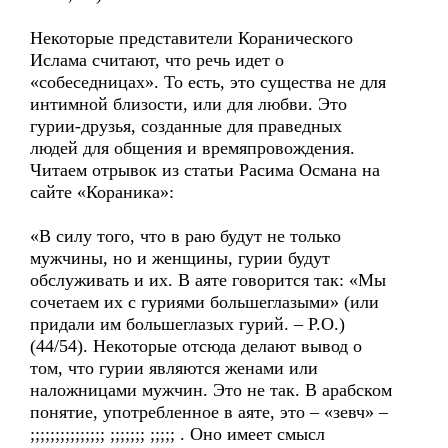
Некоторые представители Коранического
Ислама считают, что речь идет о
«собеседницах». То есть, это существа не для
интимной близости, или для любви. Это
гурии-друзья, созданные для праведных
людей для общения и времяпровождения.
Читаем отрывок из статьи Расима Османа на
сайте «Кораника»:
«В силу того, что в раю будут не только
мужчины, но и женщины, гурии будут
обслуживать и их. В аяте говорится так: «Мы
сочетаем их с гуриями большеглазыми» (или
придали им большеглазых гурий. – Р.О.)
(44/54). Некоторые отсюда делают вывод о
том, что гурии являются женами или
наложницами мужчин. Это не так. В арабском
понятие, употребленное в аяте, это – «зевч» –
;;;;;;;;;;;;;;; ;;;;;;; ;;;;; . Оно имеет смысл