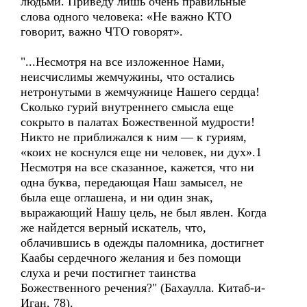
людьми. Приведу лишь очень правильные
слова одного человека: «Не важно КТО
говорит, важно ЧТО говорят».
"...Несмотря на все изложенное Нами,
неисчислимы жемчужины, что остались
нетронутыми в жемчужнице Нашего сердца!
Сколько гурий внутреннего смысла еще
сокрыто в палатах Божественной мудрости!
Никто не приближался к ним — к гуриям,
«коих не коснулся еще ни человек, ни дух».1
Несмотря на все сказанное, кажется, что ни
одна буква, передающая Наш замысел, не
была еще оглашена, и ни один знак,
выражающий Нашу цель, не был явлен. Когда
же найдется верный искатель, что,
облачившись в одежды паломника, достигнет
Каабы сердечного желания и без помощи
слуха и речи постигнет таинства
Божественного речения?" (Бахаулла. Китаб-и-
Иган, 78).