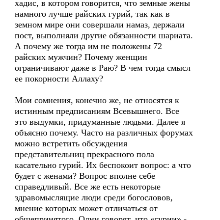
хадис, в котором говорится, что земные жены
намного лучше райских гурий, так как в
земном мире они совершали намаз, держали
пост, выполняли другие обязанности шариата.
А почему же тогда им не положены 72
райских мужчин? Почему женщин
ограничивают даже в Раю? В чем тогда смысл
ее покорности Аллаху?
Мои сомнения, конечно же, не относятся к
истинным предписаниям Всевышнего. Все
это выдумки, придуманные людьми. Далее я
объясню почему. Часто на различных форумах
можно встретить обсуждения
представительниц прекрасного пола
касательно гурий. Их беспокоит вопрос: а что
будет с женами? Вопрос вполне себе
справедливый. Все же есть некоторые
здравомыслящие люди среди богословов,
мнение которых может отличаться от
общепринятого. Одни говорят, что «гурии» -