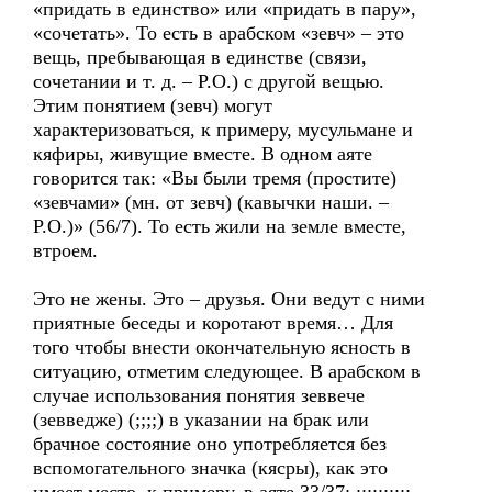
«придать в единство» или «придать в пару»,
«сочетать». То есть в арабском «зевч» – это
вещь, пребывающая в единстве (связи,
сочетании и т. д. – Р.О.) с другой вещью.
Этим понятием (зевч) могут
характеризоваться, к примеру, мусульмане и
кяфиры, живущие вместе. В одном аяте
говорится так: «Вы были тремя (простите)
«зевчами» (мн. от зевч) (кавычки наши. –
Р.О.)» (56/7). То есть жили на земле вместе,
втроем.
Это не жены. Это – друзья. Они ведут с ними
приятные беседы и коротают время… Для
того чтобы внести окончательную ясность в
ситуацию, отметим следующее. В арабском в
случае использования понятия зеввече
(зевведже) (;;;;) в указании на брак или
брачное состояние оно употребляется без
вспомогательного значка (кясры), как это