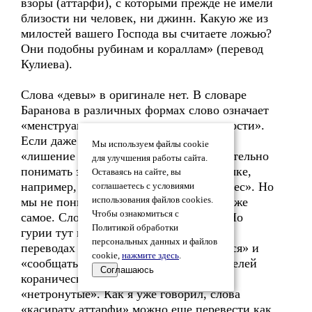
взоры (аттарфи), с которыми прежде не имели
близости ни человек, ни джинн. Какую же из
милостей вашего Господа вы считаете ложью?
Они подобны рубинам и кораллам» (перевод
Кулиева).
Слова «девы» в оригинале нет. В словаре
Баранова в различных формах слово означает
«менструации» и «лишение девственности».
Если даже это слово и переводится как
Мы используем файлы cookie
«лишение девственности», но не обязательно
для улучшения работы сайта.
понимать это буквально. В русском языке,
Оставаясь на сайте, вы
например, мы говорим «девственный лес». Но
соглашаетесь с условиями
мы не понимаем это буквально. Тут то же
использования файлов cookies.
Чтобы ознакомиться с
самое. Слово означает «нетронутые». Но
Политикой обработки
гурии тут не при чем. В традиционных
персональных данных и файлов
переводах его переводят также «касаться» и
cookie,
нажмите здесь
.
«сообщаться». В переводах представителей
Соглашаюсь
коранического Ислама - «касаться»,
«нетронутые». Как я уже говорил, слова
«касирату аттарфи» можно еще перевести как