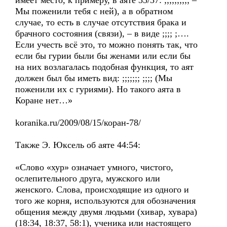
имеет место, к примеру, в аяте 33/37: ;;;;;;;;;; –
Мы поженили тебя с ней), а в обратном
случае, то есть в случае отсутствия брака и
брачного состояния (связи), – в виде ;;;; ;….
Если учесть всё это, то можно понять так, что
если бы гурии были бы женами или если бы
на них возлагалась подобная функция, то аят
должен был бы иметь вид: ;;;;;;; ;;;; (Мы
поженили их с гуриями). Но такого аята в
Коране нет…»
koranika.ru/2009/08/15/коран-78/
Также Э. Юксель об аяте 44:54:
«Слово «хур» означает умного, чистого,
ослепительного друга, мужского или
женского. Слова, происходящие из одного и
того же корня, используются для обозначения
общения между двумя людьми (хивар, хувара)
(18:34, 18:37, 58:1), ученика или настоящего