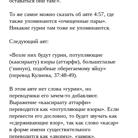
оставаться они там!».
То же самое можно сказать об аяте 4:57, где
также упоминаются «очищенные пары».
Никакие гурии там тоже не упоминаются.
Следующий аят:
«Возле них будут гурии, потупляющие
(каасираату) взоры (аттарфи), большеглазые
(‘иинун), подобные оберегаемому яйцу»
(перевод Кулиева, 37:48-49).
В этом аяте нет слова «гурии», но
переводчики его зачем-то добавляют.
Выражение «каасираату аттарфи»
переводится как «потупляющие взоры». Если
перевести его дословно, то будет звучать как
«сдерживающие взор», так как слово «касар»
в форме имени существительного
переводится как «дворец», «замок»,