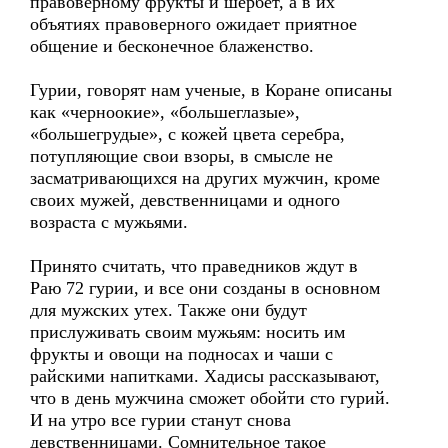
правоверному фрукты и шербет, а в их
объятиях правоверного ожидает приятное
общение и бесконечное блаженство.
Гурии, говорят нам ученые, в Коране описаны
как «черноокие», «большеглазые»,
«большегрудые», с кожей цвета серебра,
потупляющие свои взоры, в смысле не
засматривающихся на других мужчин, кроме
своих мужей, девственницами и одного
возраста с мужьями.
Принято считать, что праведников ждут в
Раю 72 гурии, и все они созданы в основном
для мужских утех. Также они будут
прислуживать своим мужьям: носить им
фрукты и овощи на подносах и чаши с
райскими напитками. Хадисы рассказывают,
что в день мужчина сможет обойти сто гурий.
И на утро все гурии станут снова
девственницами. Сомнительное такое