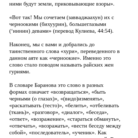
ними будут земли, приковывающие взоры».
«Вот так! Мы сочетаем (завваджаахун) их с
черноокими (бихуурин), большеглазыми
(‘иинин) девами» (перевод Кулиева, 44:54).
Наконец, мы с вами и добрались до
таинственного слова «хури», переведенного в
данном аяте как «черноокие». Именно это
слово стало поводом называть райских жен
гуриями.
В словаре Баранова это слово в разных
формах означает «возвращаться», «быть
черными (о глазах)», «(видо)изменять»,
«раскатывать (тесто)», «белить», «отбеливать
(ткань)», «разговор», «диалог», «беседа»,
«ответ», «возражение», «стараться обмануть»,
«отвечать», «возражать», «вести беседу между
собой», «последователь», «ученик». Как