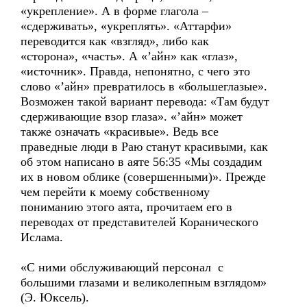
«укрепление». А в форме глагола –
«сдерживать», «укреплять». «Аттарфи»
переводится как «взгляд», либо как
«сторона», «часть». А «’айн» как «глаз»,
«источник». Правда, непонятно, с чего это
слово «’айн» превратилось в «большеглазые».
Возможен такой вариант перевода: «Там будут
сдерживающие взор глаза». «’айн» может
также означать «красивые». Ведь все
праведные люди в Раю станут красивыми, как
об этом написано в аяте 56:35 «Мы создадим
их в новом облике (совершенными)». Прежде
чем перейти к моему собственному
пониманию этого аята, прочитаем его в
переводах от представителей Коранического
Ислама.
«С ними обслуживающий персонал с
большими глазами и великолепным взглядом»
(Э. Юксель).