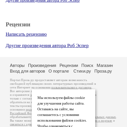
Другие произведения автора Роб Эспер
Рецензии
Написать рецензию
Другие произведения автора Роб Эспер
Авторы
Произведения
Рецензии
Поиск
Магазин
Вход для авторов
О портале
Стихи.ру
Проза.ру
Портал Проза.ру предоставляет авторам возможность
свободной публикации своих литературных произведений в
сети Интернет на основании
пользовательского договора
.
Все авторские права на произведения принадлежат авторам
и охраняются
законом
. Перепечатка произведений возможна
Мы используем файлы cookie
только с согласия его автора, к которому вы можете
обратиться на его авторской странице. Ответственность за
для улучшения работы сайта.
тексты произведений авторы несут самостоятельно на
Оставаясь на сайте, вы
основании
правил публикации
и
законодательства
Российской Федерации
. Данные пользователей
соглашаетесь с условиями
обрабатываются на основании
Политики обработки персональных данных
.
использования файлов cookies.
Вы также можете посмотреть более подробную
информацию о портале
и
связаться с администрацией
.
Чтобы ознакомиться с