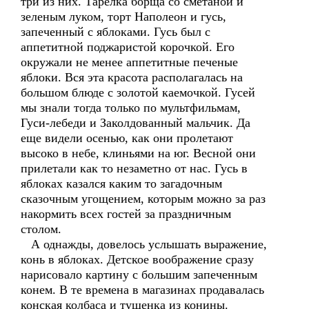
три из них. Тарелка борща со сметаной и
зеленым луком, торт Наполеон и гусь,
запеченный с яблоками. Гусь был с
аппетитной поджаристой корочкой. Его
окружали не менее аппетитные печеные
яблоки. Вся эта красота располагалась на
большом блюде с золотой каемочкой. Гусей
мы знали тогда только по мультфильмам,
Гуси-лебеди и Заколдованный мальчик. Да
еще видели осенью, как они пролетают
высоко в небе, клиньями на юг. Весной они
прилетали как то незаметно от нас. Гусь в
яблоках казался каким то загадочным
сказочным угощением, которым можно за раз
накормить всех гостей за праздничным
столом.
А однажды, довелось услышать выражение,
конь в яблоках. Детское воображение сразу
нарисовало картину с большим запеченным
конем. В те времена в магазинах продавалась
конская колбаса и тушенка из конины.