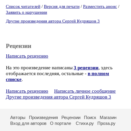
Список читателей
/
Версия для печати
/
Разместить анонс
/
Заявить о нарушении
Другие произведения автора Сергей Кудряшов 3
Рецензии
Написать рецензию
На это произведение написаны
3 рецензии
, здесь
отображается последняя, остальные -
в полном
списке
.
Написать рецензию
Написать личное сообщение
Другие произведения автора Сергей Кудряшов 3
Авторы
Произведения
Рецензии
Поиск
Магазин
Вход для авторов
О портале
Стихи.ру
Проза.ру