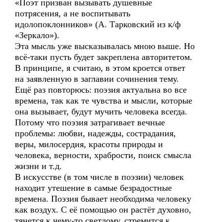
«Поэт призван вызывать душевные
потрясения, а не воспитывать
идолопоклонников» (А. Тарковский из к/ф
«Зеркало»).
Эта мысль уже высказывалась мною выше. Но
всё-таки пусть будет закреплена авторитетом.
В принципе, я считаю, в этом кроется ответ
на заявленную в заглавии сочинения тему.
Ещё раз повторюсь: поэзия актуальна во все
времена, так как те чувства и мысли, которые
она вызывает, будут мучить человека всегда.
Потому что поэзия затрагивает вечные
проблемы: любви, надежды, сострадания,
веры, милосердия, красоты природы и
человека, верности, храбрости, поиск смысла
жизни и т.д.
В искусстве (в том числе в поэзии) человек
находит утешение в самые безрадостные
времена. Поэзия бывает необходима человеку
как воздух. С её помощью он растёт духовно,
тянется к чему-то светлому, стремится к