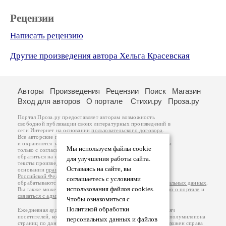
Рецензии
Написать рецензию
Другие произведения автора Хельга Красевская
Авторы
Произведения
Рецензии
Поиск
Магазин
Вход для авторов
О портале
Стихи.ру
Проза.ру
Портал Проза.ру предоставляет авторам возможность
свободной публикации своих литературных произведений в
сети Интернет на основании
пользовательского договора
.
Все авторские права на произведения принадлежат авторам
и охраняются
законом
. Перепечатка произведений возможна
Мы используем файлы cookie
только с согласия его автора, к которому вы можете
обратиться на его авторской странице. Ответственность за
для улучшения работы сайта.
тексты произведений авторы несут самостоятельно на
Оставаясь на сайте, вы
основании
правил публикации
и
законодательства
Российской Федерации
. Данные пользователей
соглашаетесь с условиями
обрабатываются на основании
Политики обработки персональных данных
.
использования файлов cookies.
Вы также можете посмотреть более подробную
информацию о портале
и
связаться с администрацией
.
Чтобы ознакомиться с
Политикой обработки
Ежедневная аудитория портала Проза.ру – порядка 100 тысяч
посетителей, которые в общей сумме просматривают более полумиллиона
персональных данных и файлов
страниц по данным счетчика посещаемости, который расположен справа