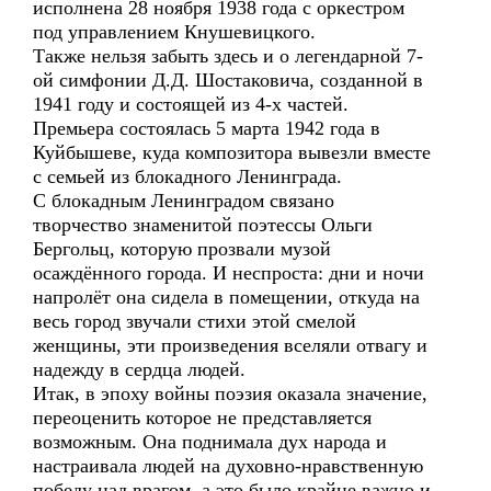
исполнена 28 ноября 1938 года с оркестром
под управлением Кнушевицкого.
Также нельзя забыть здесь и о легендарной 7-
ой симфонии Д.Д. Шостаковича, созданной в
1941 году и состоящей из 4-х частей.
Премьера состоялась 5 марта 1942 года в
Куйбышеве, куда композитора вывезли вместе
с семьей из блокадного Ленинграда.
С блокадным Ленинградом связано
творчество знаменитой поэтессы Ольги
Бергольц, которую прозвали музой
осаждённого города. И неспроста: дни и ночи
напролёт она сидела в помещении, откуда на
весь город звучали стихи этой смелой
женщины, эти произведения вселяли отвагу и
надежду в сердца людей.
Итак, в эпоху войны поэзия оказала значение,
переоценить которое не представляется
возможным. Она поднимала дух народа и
настраивала людей на духовно-нравственную
победу над врагом, а это было крайне важно и