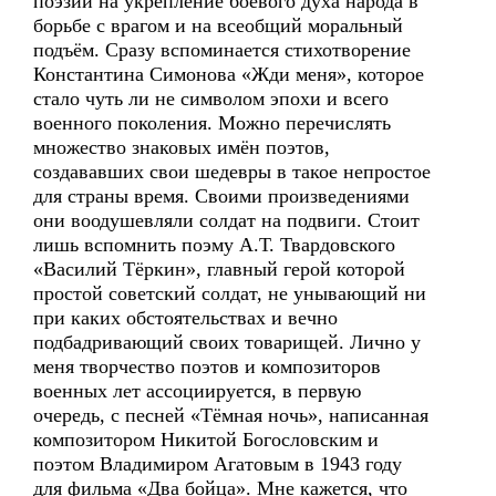
поэзии на укрепление боевого духа народа в
борьбе с врагом и на всеобщий моральный
подъём. Сразу вспоминается стихотворение
Константина Симонова «Жди меня», которое
стало чуть ли не символом эпохи и всего
военного поколения. Можно перечислять
множество знаковых имён поэтов,
создававших свои шедевры в такое непростое
для страны время. Своими произведениями
они воодушевляли солдат на подвиги. Стоит
лишь вспомнить поэму А.Т. Твардовского
«Василий Тёркин», главный герой которой
простой советский солдат, не унывающий ни
при каких обстоятельствах и вечно
подбадривающий своих товарищей. Лично у
меня творчество поэтов и композиторов
военных лет ассоциируется, в первую
очередь, с песней «Тёмная ночь», написанная
композитором Никитой Богословским и
поэтом Владимиром Агатовым в 1943 году
для фильма «Два бойца». Мне кажется, что