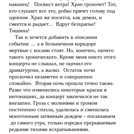
наконец! Посвист ветра! Храп грохочет! Тот,
кто слушает все это, робко прячет голову под
одеялом. Храп же носится, как демон, и
смеется и рыдает... Вдруг безхрапье!
Тишина!
Так и хочется добавить в описании
события: ... а в больничном коридоре
мертвые с косами стоят. Но, конечно, ничего
такого хронического. Кроме меня никто этого
концерта не слышал, не оценил его
драматургии, а жалко. Остаток ночи
проскочил незаметно и совершенно
спокойно. Вторая ночь прошла точно также.
Разве что изменились некоторые краски в
интонациях, да концерт закончился не так
внезапно. Гроза с молниями и громом
постепенно стихла, удалилась и сменилась
монотонным затяжным дождем – посапываем
до самого утра, только изредка прерываемым
редкими тихими всхрапываниями.