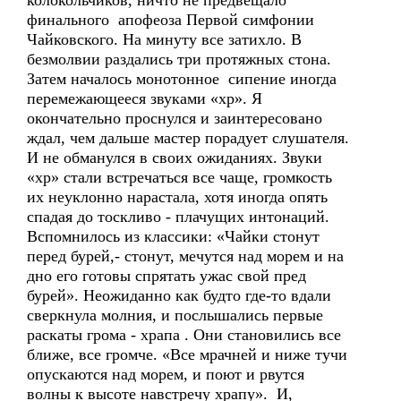
колокольчиков, ничто не предвещало
финального апофеоза Первой симфонии
Чайковского. На минуту все затихло. В
безмолвии раздались три протяжных стона.
Затем началось монотонное сипение иногда
перемежающееся звуками «хр». Я
окончательно проснулся и заинтересовано
ждал, чем дальше мастер порадует слушателя.
И не обманулся в своих ожиданиях. Звуки
«хр» стали встречаться все чаще, громкость
их неуклонно нарастала, хотя иногда опять
спадая до тоскливо - плачущих интонаций.
Вспомнилось из классики: «Чайки стонут
перед бурей,- стонут, мечутся над морем и на
дно его готовы спрятать ужас свой пред
бурей». Неожиданно как будто где-то вдали
сверкнула молния, и послышались первые
раскаты грома - храпа . Они становились все
ближе, все громче. «Все мрачней и ниже тучи
опускаются над морем, и поют и рвутся
волны к высоте навстречу храпу». И,