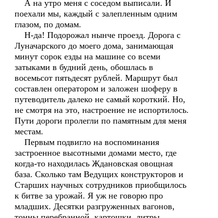
А на утро меня с соседом выписали. И
поехали мы, каждый с залепленным одним
глазом, по домам.
Н-да! Подорожал нынче проезд. Дорога с
Луначарского до моего дома, занимающая
минут сорок езды на машине со всеми
затыками в будний день, обошлась в
восемьсот пятьдесят рублей. Маршрут был
составлен оператором и заложен шоферу в
путеводитель далеко не самый короткий. Но,
не смотря на это, настроение не испортилось.
Пути дороги пролегли по памятным для меня
местам.
Первым подвигло на воспоминания
застроенное высотными домами место, где
когда-то находилась Ждановская овощная
база. Сколько там Ведущих конструкторов и
Старших научных сотрудников приобщилось
к битве за урожай. Я уж не говорю про
младших. Десятки разгруженных вагонов,
тонны перебранной картошки, литры