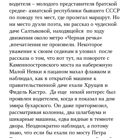
водителя – молодого представителя братской
средне- азиатской республики бывшего СССР
по поводу тех мест, где пролегал маршрут. Но
ни место дуэли поэта, ни рассказ о чудесной
даче Салтыковой, находящейся по ходу
движения около метро «Черная речка»
,впечатления не произвели. Некоторое
уважение к своим сединам я уловил после
рассказа о том, что вот тут, на повороте с
Каменноостровского моста на набережную
Малой Невки я пацаном махал флажком и
наблюдал, как в открытой машине к
правительственной даче ехали Хрущев и
Фидель Кастро. Да еще некий интерес был
проявлен водителем, когда я показал на дом
эмира бухарского. Он даже притормозил,
рассматривая колонны, два шлагбаума и
шикарные машины, едва видные в темноте
двора. Неоднократно наблюдал, а потому
знаю, что если бы ехали по мосту Петра