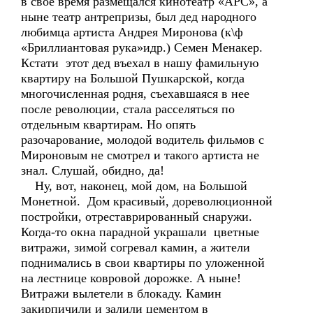
в свое время размещался кинотеатр «АРС», а
ныне театр антрепризы, был дед народного
любимца артиста Андрея Миронова (к\ф
«Бриллиантовая рука»идр.) Семен Менакер.
Кстати этот дед въехал в нашу фамильную
квартиру на Большой Пушкарской, когда
многочисленная родня, съехавшаяся в нее
после революции, стала расселяться по
отдельным квартирам. Но опять
разочарование, молодой водитель фильмов с
Мироновым не смотрел и такого артиста не
знал. Слушай, обидно, да!
Ну, вот, наконец, мой дом, на Большой
Монетной. Дом красивый, дореволюционной
постройки, отреставрированный снаружи.
Когда-то окна парадной украшали цветные
витражи, зимой согревал камин, а жители
поднимались в свои квартиры по уложенной
на лестнице ковровой дорожке. А ныне!
Витражи вылетели в блокаду. Камин
закирпичили и залили цементом в