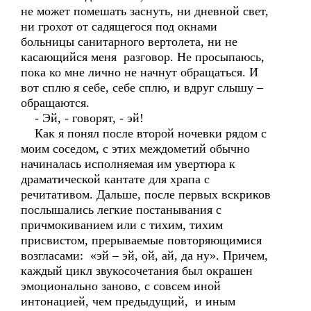
не может помешать заснуть, ни дневной свет,
ни грохот от садящегося под окнами
больницы санитарного вертолета, ни не
касающийся меня разговор. Не просыпаюсь,
пока ко мне лично не начнут обращаться. И
вот сплю я себе, себе сплю, и вдруг слышу –
обращаются.
- Эй, - говорят, - эй!
Как я понял после второй ночевки рядом с
моим соседом, с этих междометий обычно
начиналась исполняемая им увертюра к
драматической кантате для храпа с
речитативом. Дальше, после первых вскриков
послышались легкие постанывания с
причмокиванием или с тихим, тихим
присвистом, прерываемые повторяющимися
возгласами: «эй – эй, ой, ай, да ну». Причем,
каждый цикл звукосочетания был окрашен
эмоционально заново, с совсем иной
интонацией, чем предыдущий, и иным