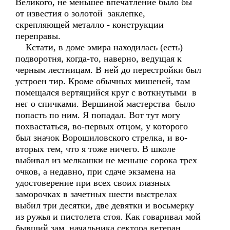
Великого, не меньшее впечатление было бы
от известия о золотой заклепке,
скрепляющей металло - конструкции
переправы.
Кстати, в доме эмира находилась (есть)
подворотня, когда-то, наверно, ведущая к
черным лестницам. В ней до перестройки был
устроен тир. Кроме обычных мишеней, там
помещался вертящийся круг с воткнутыми в
нег о спичками. Вершиной мастерства было
попасть по ним. Я попадал. Вот тут могу
похвастаться, во-первых отцом, у которого
был значок Ворошиловского стрелка, и во-
вторых тем, что я тоже ничего. В школе
выбивал из мелкашки не меньше сорока трех
очков, а недавно, при сдаче экзамена на
удостоверение при всех своих глазных
заморочках в зачетных шести выстрелах
выбил три десятки, две девятки и восьмерку
из ружья и пистолета стоя. Как говаривал мой
бывший зам. начальника сектора ветеран