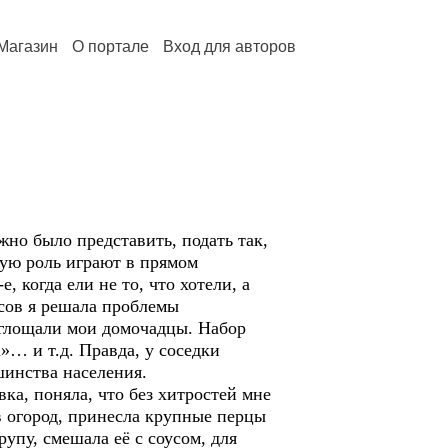
Магазин
О портале
Вход для авторов
жно было представить, подать так,
кую роль играют в прямом
 когда ели не то, что хотели, а
усов я решала проблемы
оглощали мои домочадцы. Набор
»… и т.д. Правда, у соседки
шинства населения.
ка, поняла, что без хитростей мне
в огород, принесла крупные перцы
рупу, смешала её с соусом, для