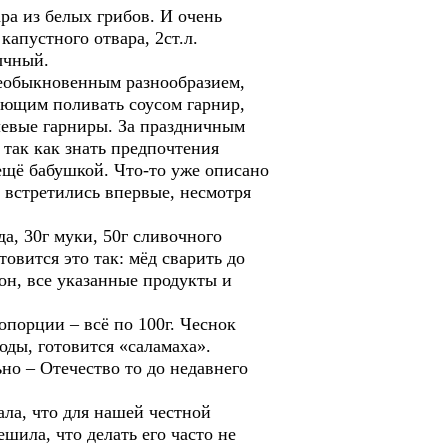
ра из белых грибов. И очень
капустного отвара, 2ст.л.
ычный.
кновенным разнообразием,
ующим поливать соусом гарнир,
левые гарниры. За праздничным
 так как знать предпочтения
ещё бабушкой. Что-то уже описано
о встретились впервые, несмотря
а, 30г муки, 50г сливочного
отовится это так: мёд сварить до
он, все указанные продукты и
орции – всё по 100г. Чеснок
оды, готовится «саламаха».
но – Отечество то до недавнего
ла, что для нашей честной
шила, что делать его часто не