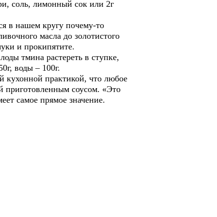
ри, соль, лимонный сок или 2г
 в нашем кругу почему-то
сливочного масла до золотистого
 муки и прокипятите.
оды тмина растереть в ступке,
0г, воды – 100г.
ой кухонной практикой, что любое
ой приготовленным соусом. «Это
меет самое прямое значение.