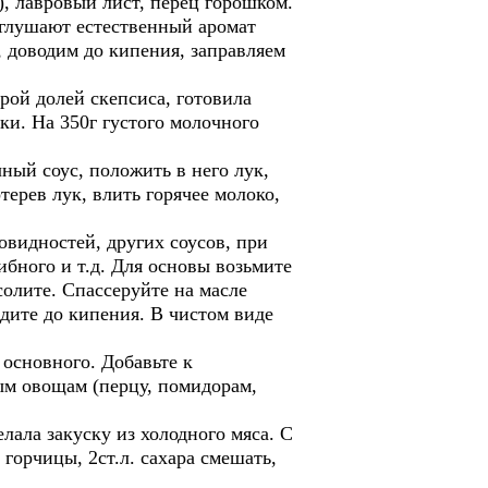
), лавровый лист, перец горошком.
заглушают естественный аромат
 доводим до кипения, заправляем
й долей скепсиса, готовила
ки. На 350г густого молочного
чный соус, положить в него лук,
терев лук, влить горячее молоко,
идностей, других соусов, при
ибного и т.д. Для основы возьмите
солите. Спассеруйте на масле
едите до кипения. В чистом виде
сновного. Добавьте к
ым овощам (перцу, помидорам,
ла закуску из холодного мяса. С
 горчицы, 2ст.л. сахара смешать,