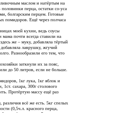
 сливочным маслом и натёртым на
в половинки перца, остатки со-уса
ями, болгарским перцем. Готовые
ых помидоров. Ещё через полчаса
аницах моей кухни, ведь соусы
и мама почти всегда ставили на
здесь же – муку, добавляла тёртый
 добавляла лаврушку, жгучий
олго. Разнообразили его тем, что
хозяйки заткнули их за пояс,
ли до 50 литров, если не больше.
оров, 1кг лука, 1кг яблок и
, 1ст. сахара, 300г столового
ить. Протёртую массу ещё раз
азличия всё же есть. 5кг спелых
ости (0,5ч.л. красного перца,