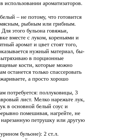
 в использовании ароматизаторов.
белый – не потому, что готовится
, мясным, рыбным или грибным.
 Для этого бульона говяжьи,
вке вместе с луком, кореньями и
ятный аромат и цвет стоят того,
 оказывается нужный материал, бы-
 вытряхиваю в порционные
пищевые кости, которые можно
ам останется только спассеровать
бжариваете, а просто хорошо
м потребуется: поллуковицы, 3
лавровый лист. Мелко нарежьте лук,
ук в основной белый соус и
рерывно помешивая, нагрейте, не
ко нарезанную петрушку или другую
ном бульоне): 2 ст.л.