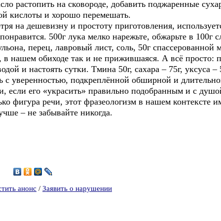
асло растопить на сковороде, добавить поджаренные суха
ой кислоты и хорошо перемешать.
а дешевизну и простоту приготовления, используется
понравится. 500г лука мелко нарежьте, обжарьте в 100г 
бульона, перец, лавровый лист, соль, 50г спассерованной
ашем обиходе так и не прижившаяся. А всё просто: пл
дой и настоять сутки. Тмина 50г, сахара – 75г, уксуса – 5
ть с уверенностью, подкреплённой обширной и длительн
и, если его «украсить» правильно подобранным и с душ
ько фигура речи, этот фразеологизм в нашем контексте и
чше – не забывайте никогда.
1
стить анонс
/
Заявить о нарушении