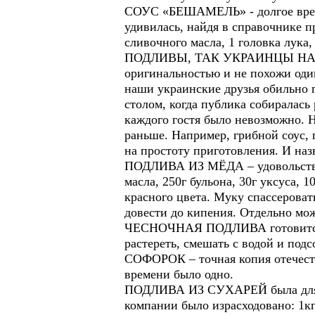
СОУС «БЕШАМЕЛЬ» - долгое время 
удивилась, найдя в справочнике пр
сливочного масла, 1 головка лука,
ПОДЛИВЫ, ТАК УКРАИНЦЫ НАЗЫ
оригинальностью и не похожи оди
наши украинские друзья обильно 
столом, когда публика собиралась 
каждого гостя было невозможно. 
раньше. Например, грибной соус, 
на простоту приготовления. И на
ПОДЛИВА ИЗ МЁДА – удовольствие 
масла, 250г бульона, 30г уксуса, 1
красного цвета. Муку спассероват
довести до кипения. Отдельно мо
ЧЕСНОЧНАЯ ПОДЛИВА готовится со
растереть, смешать с водой и подс
СОФОРОК – точная копия отечеств
времени было одно.
ПОДЛИВА ИЗ СУХАРЕЙ была для мен
компании было израсходовано: 1кг 