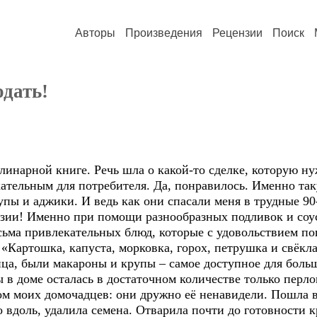
Авторы
Произведения
Рецензии
Поиск
одать!
улинарной книге. Речь шла о какой-то сделке, которую ну
кательным для потребителя. Да, понравилось. Именно та
пы и аджики. И ведь как они спасали меня в трудные 90-е,
нтазии! Именно при помощи разнообразных подливок и со
сьма привлекательных блюд, которые с удовольствием п
 «Картошка, капуста, морковка, горох, петрушка и свёкла
ца, были макароны и крупы – самое доступное для боль
 в доме осталась в достаточном количестве только перлов
ком моих домочадцев: они дружно её ненавидели. Пошла 
о вдоль, удалила семена. Отварила почти до готовности к