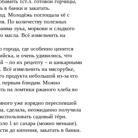
обавить 1ст.л. готовой горчицы,
ь в банки и закатать.
д. Молодёжь поглощала её с
я. По количеству полезных
амма лука, моркови и сладкого
го масла. Всё измельчить на
города, где особенно ценится
ийска, и очень удивились, что
ой – по их рецепту – и шикарными
а. Всё измельчить на мясорубке,
ого продукта небольшой из-за его
 к первым блюдам. Можно
ть на ломтики ржаного хлеба во
много уже изрядно переспевшей
ла, сделала, неожиданно получила
использовать садовый тёрн.
коло 1 кг сахара (можно меньше).
сти до кипения, закатать в банки.