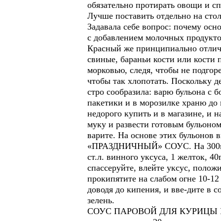
обязательно протирать овощи и с
Лучше поставить отдельно на стол
Задавала себе вопрос: почему осн
с добавлением молочных продукто
Красный же принципиально отличае
свиные, бараньи кости или кости 
морковью, следя, чтобы не подгоре
чтобы так хлопотать. Поскольку д
стро сообразила: варю бульона с
пакетики и в морозилке храню до
недорого купить и в магазине, и н
муку и развести готовым бульоном
варите. На основе этих бульонов 
«ПРАЗДНИЧНЫЙ» СОУС. На 300г осн
ст.л. винного уксуса, 1 желток, 4
спассеруйте, влейте уксус, полож
прокипятите на слабом огне 10-12
доводя до кипения, и вве-дите в 
зелень.
СОУС ПАРОВОЙ ДЛЯ КУРИЦЫ ИЛИ К