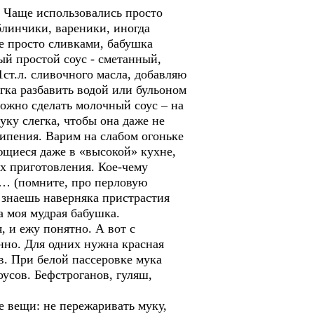
 Чаще использовались просто
блинчики, вареники, иногда
е просто сливками, бабушка
ый простой соус - сметанный,
1ст.л. сливочного масла, добавляю
егка разбавить водой или бульоном
можно сделать молочный соус – на
уку слегка, чтобы она даже не
кипения. Варим на слабом огоньке
ющиеся даже в «высокой» кухне,
их приготовления. Кое-чему
аз… (помните, про перловую
а знаешь наверняка пристрастия
а моя мудрая бабушка.
я, и ежу понятно. А вот с
нно. Для одних нужна красная
ов. При белой пассеровке мука
оусов. Бефстроганов, гуляш,
 вещи: не пережаривать муку,