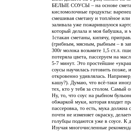
БЕЛЫЕ СОУСЫ – на основе сметаны
кисломолочные продукты: варенец
смешивая сметану и топлёное или
заливала уже пожарившуюся карто
который делала и моя бабушка, и 
1стакан сметаны, кипячу, приправ
(грибным, мясным, рыбным – в зав
300г молока возьмите 1,5 ст.л. пш
потеряла цвета, пассеруем на мас
5-7 минут. Это простейшие «укра
соусы научилась готовить позже, 
откровенно удивлялась. Например,
кашу?). Думаю, что всё-таки иног
тех, кто у тебя за столом. Самый 
Ну, то, что соус на рыбном бульоне
обжаркой муки, которая входит пр
пассеровка, то есть, мука должна 
почти не изменяет окраску, делает
голубцы подаются уже в соусе. К 
Изучая многочисленные рекоменда