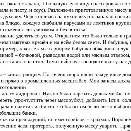
ны, около стакана, 1 большую луковицу спассеровала со
ала и пасту, и соус). Разложи-ла приготовленную массу 
в духовку. Через полчаса на кухне вкусно запахло специ
на блюдо, каждую снабдила парусами из ломтиков крупн
чтожена с энтузиазмом и без остатка.
имание уделять со-усам. Открытием это было только в гр
незапамятных времён и на всём белом свете. И бабушка, 
пример, к котлетам с гарниром бабушка обжаривала лук, 
зимой – бочковой, разводила водой или мясным отваром,
и ставила на стол. Томатный соус господствовал у нас д
ы – «иностранцы». Но, очень скоро наши находчивые домо
, и прямо в промышленных масштабах. Мои запасы доходи
иготовлении
лидировал. Нужно было нарезать дольками 4кг помид
реть (про-пустить через мясорубку), добавить 1ст.л. соли
щала в пакетик из бинта, чтобы потом было легко выброс
небольшие банки.
на предыдущий, но вместо яблок – крахмал. Впрочем, р
ечение часа, протереть, полученную массу уварить. Прян