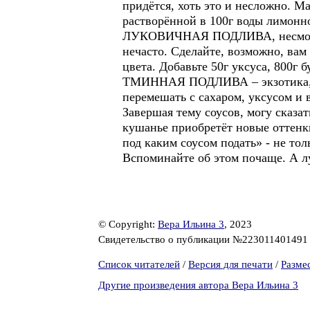
придётся, хоть это и несложно. М
растворённой в 100г воды лимонн
ЛУКОВИЧНАЯ ПОДЛИВА, несмотря н
нечасто. Сделайте, возможно, вам 
цвета. Добавьте 50г уксуса, 800г 
ТМИННАЯ ПОДЛИВА – экзотика, в н
перемешать с сахаром, уксусом и во
Завершая тему соусов, могу сказа
кушанье приобретёт новые оттенк
под каким соусом подать» - не тол
Вспоминайте об этом почаще. А лу
© Copyright:
Вера Ильина 3
, 2023
Свидетельство о публикации №22301140149
Список читателей
/
Версия для печати
/
Разме
Другие произведения автора Вера Ильина 3