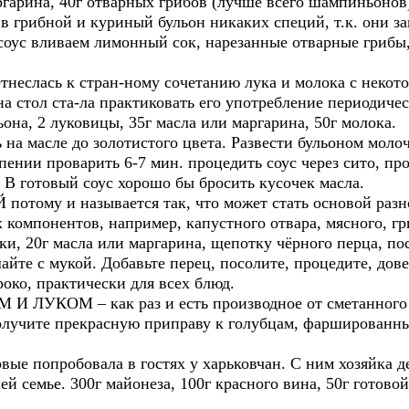
ргарина, 40г отварных грибов (лучше всего шампиньонов
 в грибной и куриный бульон никаких специй, т.к. они 
соус вливаем лимонный сок, нарезанные отварные грибы,
сь к стран-ному сочетанию лука и молока с некоторо
а стол ста-ла практиковать его употребление периодичес
льона, 2 луковицы, 35г масла или маргарина, 50г молока.
 на масле до золотистого цвета. Развести бульоном моло
ении проварить 6-7 мин. процедить соус через сито, про
 В готовый соус хорошо бы бросить кусочек масла.
 и называется так, что может стать основой разнов
компонентов, например, капустного отвара, мясного, гр
уки, 20г масла или маргарина, щепотку чёрного перца, по
айте с мукой. Добавьте перец, посолите, процедите, дов
око, практически для всех блюд.
КОМ – как раз и есть производное от сметанного о
олучите прекрасную приправу к голубцам, фаршированн
опробовала в гостях у харьковчан. С ним хозяйка дела
ей семье. 300г майонеза, 100г красного вина, 50г готовой