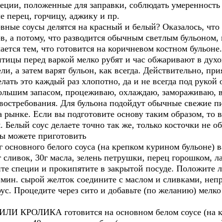
пеции, положенные для заправки, соблюдать умеренность
е перец, горчицу, аджику и пр.
овные соусы делятся на красный и белый? Оказалось, что 
в, а потому, что разводится обычным светлым бульоном
тся тем, что готовится на коричневом костном бульоне.
птицы перед варкой мелко рубят и час обжаривают в духо
ли, а затем варят бульон, как всегда. Действительно, при
елать это каждый раз хлопотно, да и не всегда под рукой
 большим запасом, процеживаю, охлаждаю, замораживаю,
 востребования. Для бульона подойдут обычные свежие 
а рынке. Если вы подготовите основу таким образом, то в
. Белый соус делаете точно так же, только косточки не о
вы можете приготовить
овного белого соуса (на крепком курином бульоне) ва
0г сливок, 30г масла, зелень петрушки, перец горошком, 
ите специи и прокипятите в закрытой посуде. Положите л
 мин. сырой желток соедините с маслом и сливками, неп
соус. Процедите через сито и добавьте (по желанию) мел
РОЛИКА готовится на основном белом соусе (на кури