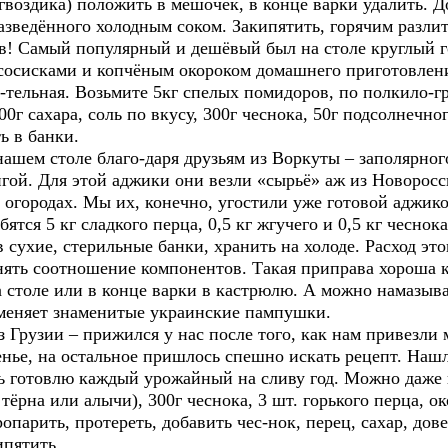
гвоздика) положить в мешочек, в конце варки удалить. Д
 разведённого холодным соком. Закипятить, горячим разлит
! Самый популярный и дешёвый был на столе круглый го
сосисками и копчёным окороком домашнего приготовлени
-тельная. Возьмите 5кг спелых помидоров, по полкило-гр
00г сахара, соль по вкусу, 300г чеснока, 50г подсолнечно
ь в банки.
м столе благо-даря друзьям из Воркуты – заполярного 
ингой. Для этой аджики они везли «сырьё» аж из Новоросс
 огородах. Мы их, конечно, угостили уже готовой аджик
ятся 5 кг сладкого перца, 0,5 кг жгучего и 0,5 кг чеснок
 в сухие, стерильные банки, хранить на холоде. Расход эт
нять соотношение компонентов. Такая приправа хороша
 столе или в конце варки в кастрюлю. А можно намазыва
аменяет знаменитые украинские пампушки.
узии – прижился у нас после того, как нам привезли 
енье, на остальное пришлось спешно искать рецепт. Наш
ь готовлю каждый урожайный на сливу год. Можно даже 
тёрна или алычи), 300г чеснока, 3 шт. горького перца, о
опарить, протереть, добавить чес-нок, перец, сахар, дове
ипятить.