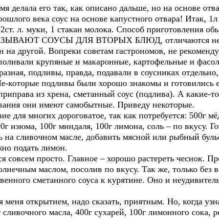
делала его так, как описано дальше, но на основе отва
ошлого века соус на основе капустного отвара! Итак, 1л 
 2ст. л. муки, 1 стакан молока. Способ приготовления об
ВАЮТ СОУСЫ ДЛЯ ВТОРЫХ БЛЮД, отличаются необы
н на другой. Вопреки советам гастрономов, не рекоменд
поливали крупяные и макаронные, картофельные и фасо
разная, подливы, правда, подавали в соусниках отдельно,
Не-которые подливы были хорошо знакомы и готовились 
приправа из хрена, сметанный соус (подлива). А какие-т
звания они имеют самобытные. Приведу некоторые.
для многих дороговатое, так как потребуется: 500г мёд
00г изюма, 100г миндаля, 100г лимона, соль – по вкусу. Г
ь на сливочном масле, добавить мясной или рыбный буль
жно подать лимон.
всем просто. Главное – хорошо растереть чеснок. Проп
олнечным маслом, посолив по вкусу. Так же, только без в
енного сметанного соуса к курятине. Оно и неудивитель
я открытием, надо сказать, приятным. Но, когда узна
сливочного масла, 400г сухарей, 100г лимонного сока, ре