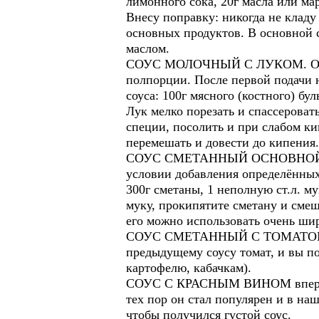
лимонного сока, 20г масла или ма
Внесу поправку: никогда не кладу
основных продуктов. В основной 
маслом.
СОУС МОЛОЧНЫЙ С ЛУКОМ. Отнесла
полпорции. После первой подачи н
соуса: 100г мясного (костного) бу
Лук мелко порезать и спассеровать
специи, посолить и при слабом кип
перемешать и довести до кипения.
СОУС СМЕТАННЫЙ ОСНОВНОЙ потому
условии добавления определённых 
300г сметаны, 1 неполную ст.л. м
муку, прокипятите сметану и смеш
его можно использовать очень шир
СОУС СМЕТАННЫЙ С ТОМАТОМ И ЛУ
предыдущему соусу томат, и вы п
картофелю, кабачкам).
СОУС С КРАСНЫМ ВИНОМ впервые п
тех пор он стал популярен и в наш
чтобы получился густой соус.