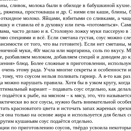
, сливок, молока были в обиходе в бабушкиной кухне.
, ряженка, простокваша и др. С ними ели каши, блины, 
 откидное молоко. Яйцами, взбитыми со сливками, а чащ
шку и ставила её в духовку или печь «потомиться». Сам
мама, часто делаю и я. Столовую ложку муки пассерую в 
ляю специями и всё. Если сметана густая, соус можно сл
исимости от того, что вы готовите). Если нет сметаны, 
еничной муки, 40г масла или маргарина, соль по вкусу. М
ле, разбавляем молоком, добавляем специй и доводим до 
шения» блюд. Более сложные в приготовлении, использу
и очень этому рада. Учла многие секреты и особенности 
 тому, что соусом нельзя поливать гарнир. А я-то как р
да можно нарушать правила. Хотя бы в узком кругу, когд
оптимальный вариант – подавать соус отдельно, как делал
 подаётся к рыбе, на мясном – к мясу, это, что называетс
актически во все соусы, нужно быть внимательной особе
стать красноватого цвета и источать запах жареных орех
ся она только на основе жира и используется для белых с
другим кушаньям соус подаётся отдельно.
ции по приготовлению соусов, твёрдо усвоила некоторые