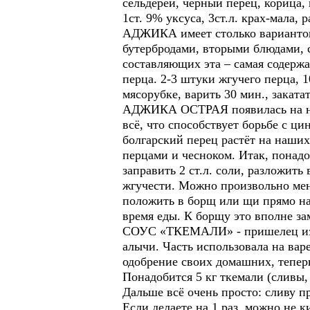
сельдерей, чёрный перец, корица, 
1ст. 9% уксуса, 3ст.л. крах-мала,
АДЖИКА имеет столько вариантов
бутербродами, вторыми блюдами, 
составляющих эта – самая содержа
перца. 2-3 штуки жгучего перца, 1
мясорубке, варить 30 мин., закатат
АДЖИКА ОСТРАЯ появилась на наше
всё, что способствует борьбе с ц
болгарский перец растёт на наших
перцами и чесноком. Итак, понадоб
заправить 2 ст.л. соли, разложить
жгучести. Можно произвольно ме
положить в борщ или щи прямо на
время еды. К борщу это вполне з
СОУС «ТКЕМАЛИ» - пришелец из Гр
алычи. Часть использовала на вар
одобрение своих домашних, тепер
Понадобится 5 кг ткемали (сливы, 
Дальше всё очень просто: сливу пр
Если делаете на 1 раз, можно не к