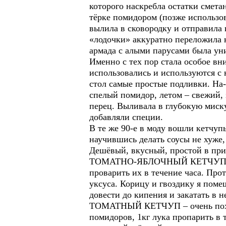
которого наскребла остатки смета
тёрке помидором (позже использов
вылила в сковородку и отправила 
«лодочки» аккуратно переложила 
армада с алыми парусами была уни
Именно с тех пор стала особое вн
использовались и используются с 
стол самые простые подливки. На-
спелый помидор, летом – свежий, 
перец. Выливала в глубокую миску 
добавляли специи.
В те же 90-е в моду вошли кетчуп
научившись делать соусы не хуже
Дешёвый, вкусный, простой в пр
ТОМАТНО-ЯБЛОЧНЫЙ КЕТЧУП долго 
проварить их в течение часа. Проте
уксуса. Корицу и гвоздику я поме
довести до кипения и закатать в 
ТОМАТНЫЙ КЕТЧУП – очень похож 
помидоров, 1кг лука пропарить в т