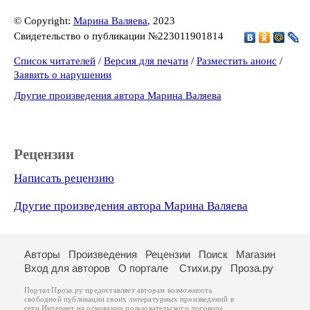
© Copyright:
Марина Валяева
, 2023
Свидетельство о публикации №223011901814
Список читателей
/
Версия для печати
/
Разместить анонс
/
Заявить о нарушении
Другие произведения автора Марина Валяева
Рецензии
Написать рецензию
Другие произведения автора Марина Валяева
Авторы
Произведения
Рецензии
Поиск
Магазин
Вход для авторов
О портале
Стихи.ру
Проза.ру
Портал Проза.ру предоставляет авторам возможность
свободной публикации своих литературных произведений в
сети Интернет на основании
пользовательского договора
.