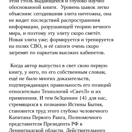
этой столь выдающейся и глубоко научно
обоснованной книги. Уровень шавок легко
объясним: сегодняшняя элита ничтожна, она
не видит последствий распространения
информации, разрушающей теорию вечного
мира, и поэтому эту элиту скоро сметёт.
Новая элита уже; формируется и тренируется
на полях СВО, и её сапоги очень скоро
загремят по паркетам высоких кабинетов.
Когда автор выпустил в свет свою первую
книгу, у него, по его собственным словам,
ещё не было многих доказательств,
подтверждающих правильность его позиций
относительно Технологий «СветЛ» и их
применения. И тем беЗценнее {4} для нас,
стремящихся к познанию Истины Бытия,
становится труд этого глубоко человечного
Капитана Первого Ранга, Полномочного
представителя Президента РФ в
Ленинградской области, Действительного