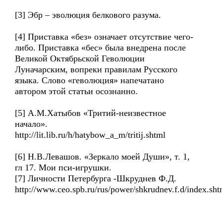
[3] Эбр – эволюция белкового разума.
[4] Приставка «без» означает отсутствие чего-
либо. Приставка «бес» была внедрена после
Великой Октябрьской Геволюции
Луначарским, вопреки правилам Русского
языка. Слово «геволюция» напечатано
автором этой статьи осознанно.
[5] А.М.Хатыбов «Тритий-неизвестное
начало».
http://lit.lib.ru/h/hatybow_a_m/tritij.shtml
[6] Н.В.Левашов. «Зеркало моей Души», т. 1,
гл 17. Мои пси-игрушки.
[7] Личности Петербурга -Шкруднев Ф.Д.
http://www.ceo.spb.ru/rus/power/shkrudnev.f.d/index.sht