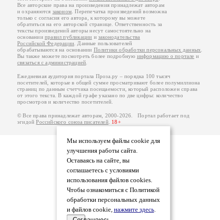
Все авторские права на произведения принадлежат авторам
и охраняются
законом
. Перепечатка произведений возможна
только с согласия его автора, к которому вы можете
обратиться на его авторской странице. Ответственность за
тексты произведений авторы несут самостоятельно на
основании
правил публикации
и
законодательства
Российской Федерации
. Данные пользователей
обрабатываются на основании
Политики обработки персональных данных
.
Вы также можете посмотреть более подробную
информацию о портале
и
связаться с администрацией
.
Ежедневная аудитория портала Проза.ру – порядка 100 тысяч
посетителей, которые в общей сумме просматривают более полумиллиона
страниц по данным счетчика посещаемости, который расположен справа
от этого текста. В каждой графе указано по две цифры: количество
просмотров и количество посетителей.
© Все права принадлежат авторам, 2000-2026. Портал работает под
эгидой
Российского союза писателей
.
18+
Мы используем файлы cookie для
улучшения работы сайта.
Оставаясь на сайте, вы
соглашаетесь с условиями
использования файлов cookies.
Чтобы ознакомиться с Политикой
обработки персональных данных
и файлов cookie,
нажмите здесь
.
Соглашаюсь