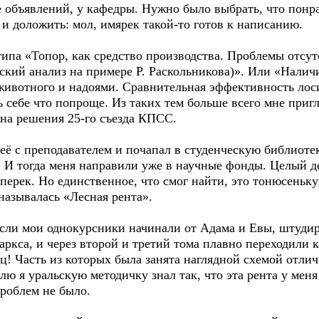
 объявлений, у кафедры. Нужно было выбрать, что понр
и доложить: мол, имярек такой-то готов к написанию.
 типа «Топор, как средство производства. Проблемы отсу
кий анализ на примере Р. Раскольникова)». Или «Налич
животного и надоями. Сравнительная эффективность лос
 себе что попроще. Из таких тем больше всего мне пригл
 на решения 25-го съезда КПСС.
 её с преподавателем и почапал в студенческую библиоте
. И тогда меня направили уже в научные фонды. Целый д
перек. Но единственное, что смог найти, это тонюсеньку
 называлась «Лесная рента».
 Если мои однокурсники начинали от Адама и Евы, штуд
ркса, и через второй и третий тома плавно переходили к
! Часть из которых была занята наглядной схемой отли
лю я уральскую методичку знал так, что эта рента у меня
роблем не было.