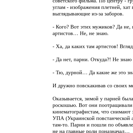
советского фильма. По центру - г
углам - изображения плетней, ха
выглядывающие из-за заборов.
- Кого? Вот этих мужиков? Да не,
артистов… Не, не знаю.
- Ха, да каких там артистов! Вгля
- Да нет, парни. Откуда?! Не зна
- Тю, дурной… Да какие же это зн
И дружно повскакивав со своих ме
Оказывается, зимой у парней была
роскошью. Вот они поотращивали 
кинематографистам, что снимают 
УПА (Украинской повстанческой а
там-то. Парни и пошли по объявле
не на главные роли поназначал…