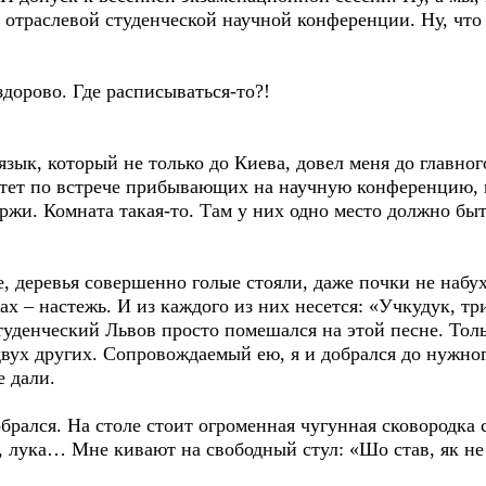
отраслевой студенческой научной конференции. Ну, что 
 здорово. Где расписываться-то?!
 язык, который не только до Киева, довел меня до главно
итет по встрече прибывающих на научную конференцию, г
ржи. Комната такая-то. Там у них одно место должно быт
е, деревья совершенно голые стояли, даже почки не набу
х – настежь. И из каждого из них несется: «Учкудук, тр
уденческий Львов просто помешался на этой песне. Толь
 двух других. Сопровождаемый ею, я и добрался до нужно
е дали.
обрался. На столе стоит огроменная чугунная сковородка
, лука… Мне кивают на свободный стул: «Шо став, як н