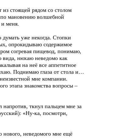
т из стоящей рядом со столом
к по мановению волшебной
 и меня.
 думать уже некогда. Стопки
ьных, опрокидываю содержимое
жаром согревая пищевод, понимаю,
аю вида, нюхаю неведомо как
накалывая на неё все аппетитное
ыхаю. Поднимаю глаза от стола и…
 неизвестной мне компании.
ого этапа знакомства вопросы –
л напротив, ткнул пальцем мне за
русский): «Ну-ка, посмотри,
то нового, неведомого мне ещё