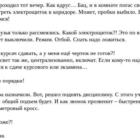
проходил тот вечер. Как вдруг… Бац, и в комнате погас с
отреть электрощиток в коридоре. Может, пробки выбило. Е
мся!
зья только рассмеялись. Какой электрощиток?! Это по в
т выключили. Режим. Отбой. Спать надо ложиться.
 курсач сдавать, а у меня ещё чертеж не готов?!
свет так же, централизованно, включат. Если кому-то на
ься к сдаче курсового или экзамена…
 и порядки!
а назначили. Вот, решил поднять дисциплину. С этого уч
 общий подъем будет. И как звонок прозвенит – быстрен
метровый кросс.
тоже?!
ия.