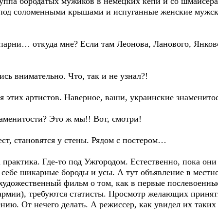
руппа бородатых мужиков в немецких кепи и со шмайсерам
т под соломенными крышами и испуганные женские мужск
 парни… откуда мне? Если там Леонова, Ланового, Янков
дись внимательно. Что, так и не узнал?!
ю я этих артистов. Наверное, ваши, украинские знаменито
аменитости? Это ж мы!! Вот, смотри!
ст, становятся у стены. Рядом с постером…
 практика. Где-то под Ужгородом. Естественно, пока он
себе шикарные бороды и усы. А тут объявление в местн
художественный фильм о том, как в первые послевоенны
рмии), требуются статисты. Просмотр желающих принять 
нию. От нечего делать. А режиссер, как увидел их таких