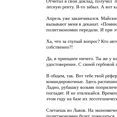
Отчитал я свой доклад, получил п
лесную ренту. Я-то забыл. А вот к
Апрель уже заканчивался. Майские
вызывают меня в деканат. «Помни
политэкономии передали. И при э
Ха, что за глупый вопрос? Кто авт
собственно?!
Да, в принципе ничего. Ты же у н
удостоверение. С синей гербовой 
В общем, так. Вот тебе твой рефер
командировочные. Здесь распишись
Ладно, рубашку возьми поприличн
погладят. И не отвлекайся. Времен
этом году на базе их лесотехнич
Слетаешь во Львов. На экономичес
политэкономии будет дожидаться. 