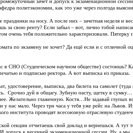
ромежуточный зачет и допуск к экзаменационной сессии,
афедра политэкономии, как это уже через полгода выяснил
 праздники на носу. А после них – зачетная неделя и ве
шь за свою ренту? Если забыл – вот, лично тобой напис
том очень тебя положительно характеризовали. Пятерку 
омата по экзамену не хочет? Да ещё если и с отличной оц
ас в СНО (Студенческом научном обществе) состоишь? К
печатью и подписью ректора. А вот выписка из приказа.
ат, удостоверение, выписка, два билета на самолет (туда 
. Срочно дуй в общагу. Зубную пасту, щетку в сумку… Д
ее. Желательно глаженную. Костя…Не задавай глупых в
и у нас мало. Через три часа у тебя уже рейс на Львов. 
еского института проводят всесоюзную отраслевую студе
кой секции отчитаешь свой доклад и вернешься. А тут т
И допуск к весенней экзаменационной сессии. Ну, а мы, 