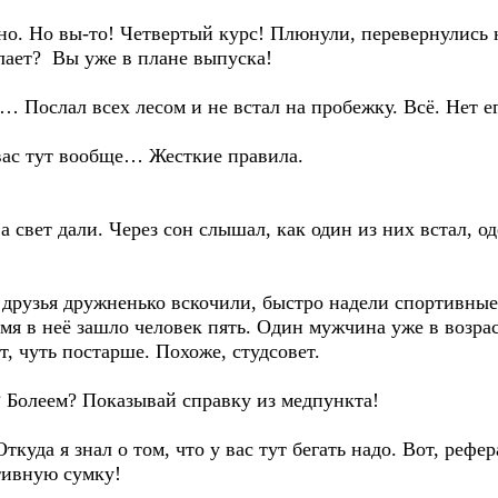
лено. Но вы-то! Четвертый курс! Плюнули, перевернулись 
елает? Вы уже в плане выпуска!
к… Послал всех лесом и не встал на пробежку. Всё. Нет е
 вас тут вообще… Жесткие правила.
ва свет дали. Через сон слышал, как один из них встал, 
 друзья дружненько вскочили, быстро надели спортивные
емя в неё зашло человек пять. Один мужчина уже в возра
, чуть постарше. Похоже, студсовет.
? Болеем? Показывай справку из медпункта!
ткуда я знал о том, что у вас тут бегать надо. Вот, рефер
тивную сумку!