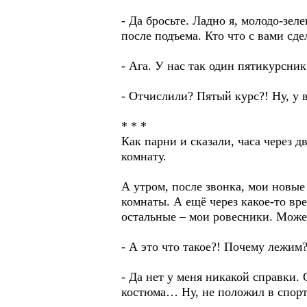
- Да бросьте. Ладно я, молодо-зе
после подъема. Кто что с вами сд
- Ага. У нас так один пятикурсни
- Отчислили? Пятый курс?! Ну, у
* * *
Как парни и сказали, часа через д
комнату.
А утром, после звонка, мои новые
комнаты. А ещё через какое-то вр
остальные – мои ровесники. Может
- А это что такое?! Почему лежим
- Да нет у меня никакой справки. О
костюма… Ну, не положил в спор