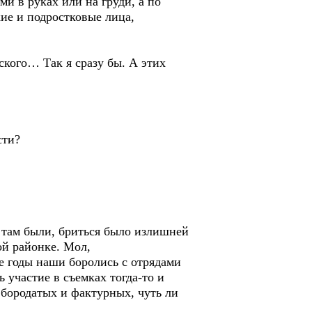
и в руках или на груди, а по
ие и подростковые лица,
ского… Так я сразу бы. А этих
сти?
и там были, бриться было излишней
ой районке. Мол,
е годы наши боролись с отрядами
участие в съемках тогда-то и
 бородатых и фактурных, чуть ли