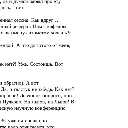
 да и думать забыл про эту
ось, - нет.
сенняя сессия. Как вдруг…
анный реферат. Нам с кафедры
по экзамену автоматом хочешь?»
енкой! А что для этого от меня,
ак нет?! Уже. Состоишь. Вот
и обратно). А вот
а, и галстук не забудь. Как нет?
опросов! Девчонок попроси, они
Из Пулково. На Львов, на Львов! В
нческую научную конференцию.
ебя уже пятерочка по
где надо отчитаемся, что