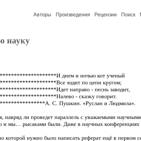
Авторы
Произведения
Рецензии
Поиск
ю науку
********************И днем и ночью кот ученый
********************Все ходит по цепи кругом;
*******************Идет направо - песнь заводит,
*******************Налево - сказку говорит.
****************А. С. Пушкин. «Руслан и Людмила».
ня, навряд ли проведет параллель с уважаемыми научным
то и мы… рысаками были. Даже в научных конференциях
 по которой нужно было написать реферат ещё в первом 