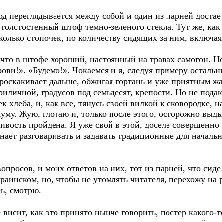
од переглядывается между собой и один из парней достае
толстостенный штоф темно-зеленого стекла. Тут же, ка
колько стопочек, по количеству сидящих за ним, включая
что в штофе хороший, настоянный на травах самогон. Но
орови!». «Будемо!». Чокаемся и я, следуя примеру остал
 проскакивает дальше, обжигая гортань и уже приятным 
приличной, градусов под семьдесят, крепости. Но не под
к хлеба, и, как все, тянусь своей вилкой к сковородке, 
уму. Жую, глотаю и, только после этого, осторожно выд
ивость пройдена. Я уже свой в этой, доселе совершенно
нает разговаривать и задавать традиционные для начальн
опросов, и моих ответов на них, тот из парней, что сиде
краинском, но, чтобы не утомлять читателя, перехожу на 
ь, смотрю.
 висит, как это принято нынче говорить, постер какого-