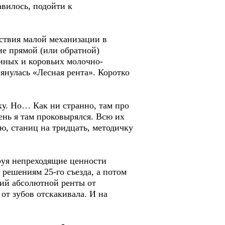
авилось, подойти к
тствия малой механизации в
ие прямой (или обратной)
иных и коровьих молочно-
янулась «Лесная рента». Коротко
ку. Но… Как ни странно, там про
ень я там проковырялся. Всю их
ю, станиц на тридцать, методичку
ируя непреходящие ценности
 решениям 25-го съезда, а потом
чий абсолютной ренты от
 от зубов отскакивала. И на