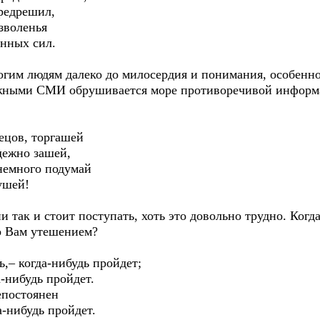
едрешил,
зволенья
ных сил.
огим людям далеко до милосердия и понимания, особенно
можными СМИ обрушивается море противоречивой информа
лецов, торгашей
ежно зашей,
емного подумай
ушей!
и так и стоит поступать, хоть это довольно трудно. Ког
о Вам утешением?
ь,– когда-нибудь пройдет;
-нибудь пройдет.
постоянен
нибудь пройдет.