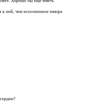
совет. Хорошо бы еще иметь
 к ней, чем исполненное юмора
осердии?