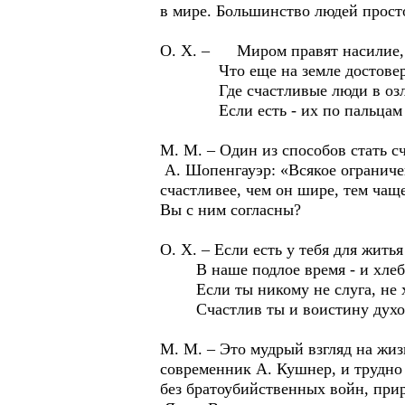
в мире. Большинство людей прост
О. Х. – Миром правят насилие, 
Что еще на земле достоверн
Где счастливые люди в озло
Если есть - их по пальцам ле
М. М. – Один из способов стать 
А. Шопенгауэр: «Всякое ограниче
счастливее, чем он шире, тем чащ
Вы с ним согласны?
О. Х. – Если есть у тебя для житья
В наше подлое время - и хлеба
Если ты никому не слуга, не х
Счастлив ты и воистину духо
М. М. – Это мудрый взгляд на жиз
современник А. Кушнер, и трудно
без братоубийственных войн, при