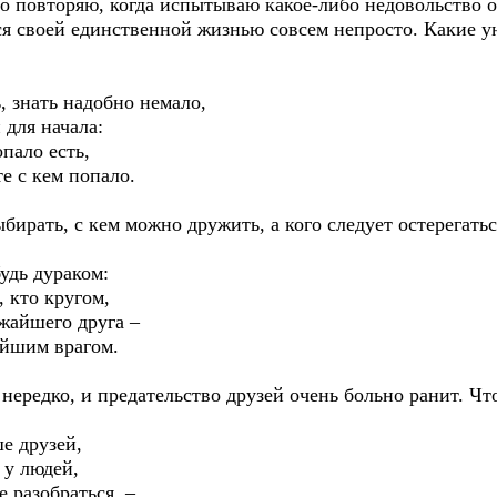
о повторяю, когда испытываю какое-либо недовольство
ся своей единственной жизнью совсем непросто. Какие 
, знать надобно немало,
ля начала:
ало есть,
 с кем попало.
бирать, с кем можно дружить, а кого следует остерегатьс
удь дураком:
кто кругом,
айшего друга –
йшим врагом.
нередко, и предательство друзей очень больно ранит. Чт
ше друзей,
у людей,
разобраться, –