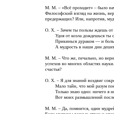
М. М. – «Всё проходит» – было на
Философский взгляд на жизнь, ве
предержащих? Или, напротив, муд
О. Х. – Зачем ты пользы ждешь от
Удоя от козла дождешься ты с
Прикинься дураком — и больше
А мудрость в наши дни дешевл
М. М. – Что же, печально, но вер
успехов во многих областях науки.
счастья?
О. Х. – Я для знаний воздвиг сокр
Мало тайн, что мой разум пост
Только знаю одно: ничего я не
Вот моих размышлений послед
М. М. – Да, помнится, один мудр