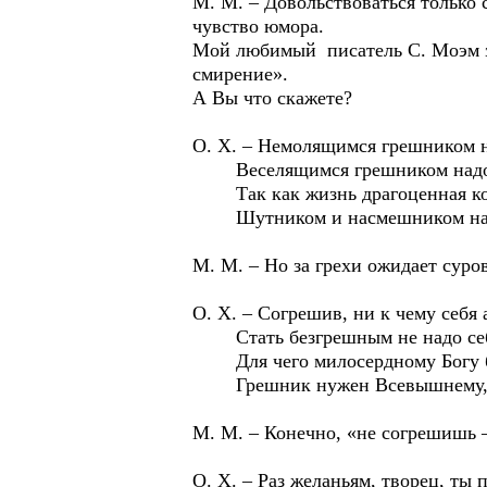
М. М. – Довольствоваться только 
чувство юмора.
Мой любимый писатель С. Моэм з
смирение».
А Вы что скажете?
О. Х. – Немолящимся грешником 
Веселящимся грешником надоб
Так как жизнь драгоценная кон
Шутником и насмешником над
М. М. – Но за грехи ожидает суров
О. Х. – Согрешив, ни к чему себя
Стать безгрешным не надо себ
Для чего милосердному Богу б
Грешник нужен Всевышнему, ч
М. М. – Конечно, «не согрешишь 
О. Х. – Раз желаньям, творец, ты 