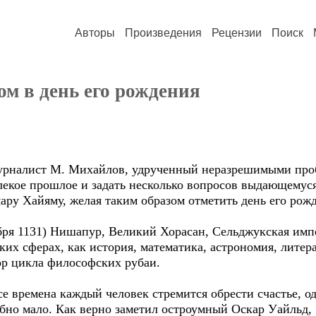
Авторы
Произведения
Рецензии
Поиск
м в день его рождения
журналист М. Михайлов, удрученный неразрешимыми про
лекое прошлое и задать несколько вопросов выдающемус
ару Хайяму, желая таким образом отметить день его рож
абря 1131) Нишапур, Великий Хорасан, Сельджукская имп
ких сферах, как история, математика, астрономия, литера
р цикла философских рубаи.
е времена каждый человек стремится обрести счастье, о
но мало. Как верно заметил остроумный Оскар Уайльд, 