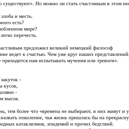
о существуют». Но можно ли стать счастливым в этом н
злоба и месть.
ого есть?
бленном мире?
гко перечесть.
счастливым предложил великий немецкий философ
ние ведет к счастью. Чем уже круг наших представлений
е приходится нам испытывать мучения или тревоги».
 закуток -
 кусок,
озяин -
м высок.
нь, тем более что «времена не выбирают, в них живут и 
 назвать поколение, чья жизнь пришлась бы на прекрасн
родных катаклизмов, эпидемий и прочих бедствий.