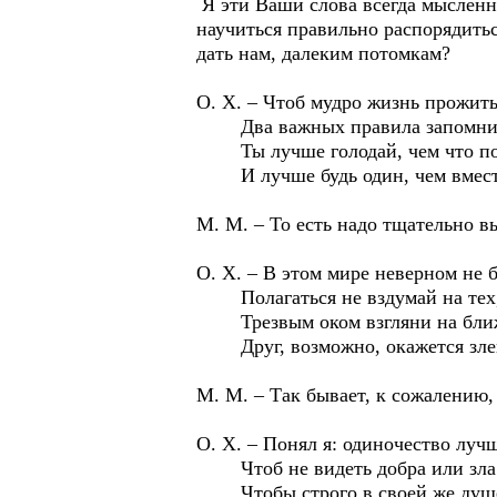
Я эти Ваши слова всегда мысленн
научиться правильно распорядить
дать нам, далеким потомкам?
О. Х. – Чтоб мудро жизнь прожить
Два важных правила запомни д
Ты лучше голодай, чем что поп
И лучше будь один, чем вместе
М. М. – То есть надо тщательно вы
О. Х. – В этом мире неверном не б
Полагаться не вздумай на тех, 
Трезвым оком взгляни на ближ
Друг, возможно, окажется зле
М. М. – Так бывает, к сожалению, 
О. Х. – Понял я: одиночество луч
Чтоб не видеть добра или зла 
Чтобы строго в своей же душе 