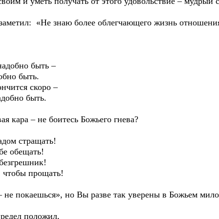
своим и уметь получать от этого удовольствие – мудрый 
аметил: «Не знаю более облегчающего жизнь отношения
надобно быть –
но быть.
чится скоро –
обно быть.
ая кара – не боитесь Божьего гнева?
 адом стращать!
е обещать!
езгрешник!
тобы прощать!
– не покаешься», но Вы разве так уверены в Божьем мил
предел положил,