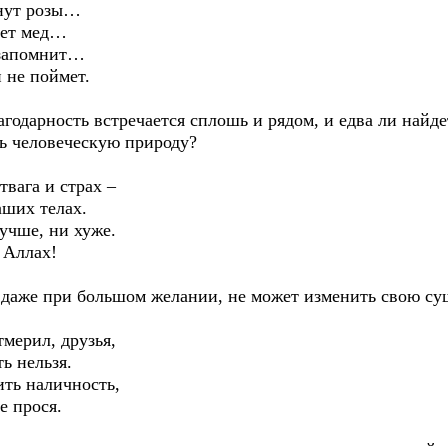
хнут розы…
ет мед…
запомнит…
не поймет.
агодарность встречается сплошь и рядом, и едва ли найде
ь человеческую природу?
твага и страх –
ших телах.
чше, ни хуже.
Аллах!
, даже при большом желании, не может изменить свою су
тмерил, друзья,
 нельзя.
ь наличность,
 прося.