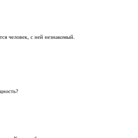
тся человек, с ней незнакомый.
щность?