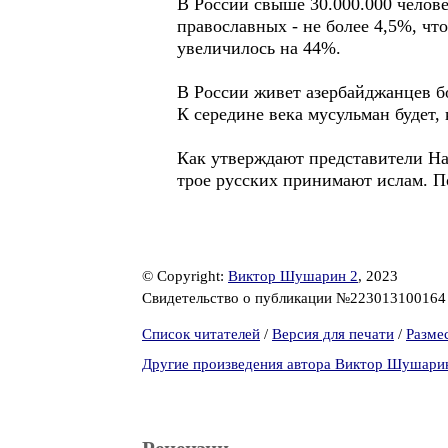
В России свыше 30.000.000 челов
православных - не более 4,5%, что
увеличилось на 44%.
В России живет азербайджанцев бо
К середине века мусульман будет,
Как утверждают представители На
трое русских принимают ислам. П
© Copyright:
Виктор Шушарин 2
, 2023
Свидетельство о публикации №22301310016
Список читателей
/
Версия для печати
/
Разме
Другие произведения автора Виктор Шушари