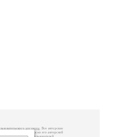
льзовательского договора
. Все авторские
у вы можете обратиться на его авторской
й Федерации
. Данные пользователей