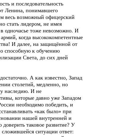
ость и последовательность
от Ленина, понимавшего
ом весь возможный офицерский
о стать лидером, не имея
 в одночасье тоже невозможно. И
й армий, когда высококомпетентные
тва! И далее, на защищённой от
но способную к обучению
илизации Света, до сих дней
остаточно. А как известно, Запад
ении столетий, медленно, но
у наследию. И не
тивы, которые давно уже Западом
России необходимо победить, и
сстанавливать «как было» при
основании нашей внутренней и
 доверить таковое развитие? У
в сложившейся ситуации ответ: