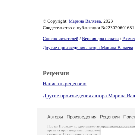
© Copyright:
Марина Валяева
, 2023
Свидетельство о публикации №22302060168
Список читателей
/
Версия для печати
/
Разме
Другие произведения автора Марина Валяева
Рецензии
Написать рецензию
Другие произведения автора Марина Вал
Авторы
Произведения
Рецензии
Поис
Портал Проза.ру предоставляет авторам возможность св
права на произведения принадлежат авторам и охраняют
странице. Ответственность за тексты произведений авто