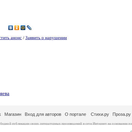
1
стить анонс
/
Заявить о нарушении
яева
к
Магазин
Вход для авторов
О портале
Стихи.ру
Проза.ру
ободной публикации своих литературных произведений в сети Интернет на основании
по
ся
законом
. Перепечатка произведений возможна только с согласия его автора, к котором
ры несут самостоятельно на основании
правил публикации
и
законодательства Российско