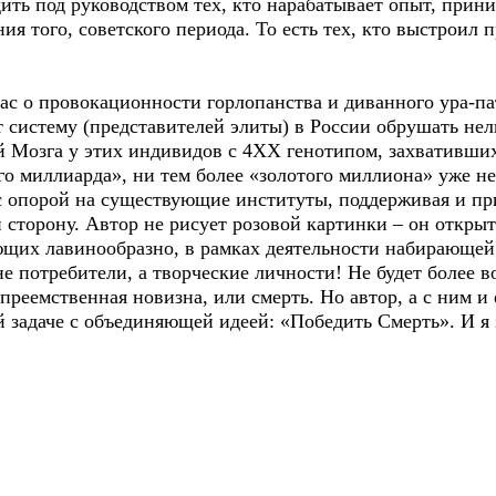
ить под руководством тех, кто нарабатывает опыт, прин
ния того, советского периода. То есть тех, кто выстроил
с о провокационности горлопанства и диванного ура-пат
истему (представителей элиты) в России обрушать нель
Мозга у этих индивидов с 4ХХ генотипом, захвативших 
о миллиарда», ни тем более «золотого миллиона» уже не
с опорой на существующие институты, поддерживая и при
сторону. Автор не рисует розовой картинки – он открыт
ющих лавинообразно, в рамках деятельности набирающей
е потребители, а творческие личности! Не будет более в
преемственная новизна, или смерть. Но автор, а с ним и е
 задаче с объединяющей идеей: «Победить Смерть». И я 