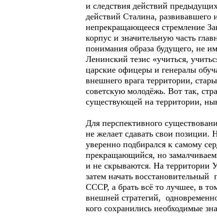
и следствия действий предыдущих
действий Сталина, развивавшего 
непрекращающееся стремление За
корпус и значительную часть глав
понимания образа будущего, не им
Ленинский тезис «учиться, учитьс
царские офицеры и генералы обуч
внешнего врага территории, стар
советскую молодёжь. Вот так, ст
существующей на территории, нын
Для перспективного существовани
не желает сдавать свои позиции. 
уверенно подбирался к самому се
прекращающийся, но замалчиваемы
и не скрываются. На территории 
затем начать восстановительный п
СССР, а брать всё то лучшее, в т
внешней стратегий, одновременно 
кого сохранились необходимые зн