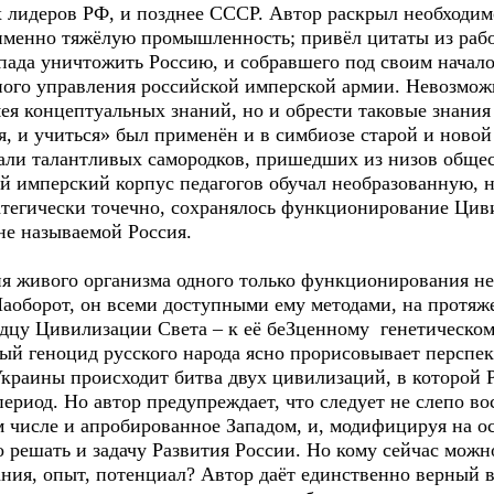
 лидеров РФ, и позднее СССР. Автор раскрыл необходим
именно тяжёлую промышленность; привёл цитаты из раб
пада уничтожить Россию, и собравшего под своим начал
ного управления российской имперской армии. Невозможн
ея концептуальных знаний, но и обрести таковые знания
я, и учиться» был применён и в симбиозе старой и ново
али талантливых самородков, пришедших из низов общес
ый имперский корпус педагогов обучал необразованную, 
ратегически точечно, сохранялось функционирование Цив
е называемой Россия.
я живого организма одного только функционирования нед
Наоборот, он всеми доступными ему методами, на протяж
рдцу Цивилизации Света – к её беЗценному генетическом
й геноцид русского народа ясно прорисовывает перспек
Украины происходит битва двух цивилизаций, в которой 
ериод. Но автор предупреждает, что следует не слепо во
ом числе и апробированное Западом, и, модифицируя на 
решать и задачу Развития России. Но кому сейчас можно
ания, опыт, потенциал? Автор даёт единственно верный 