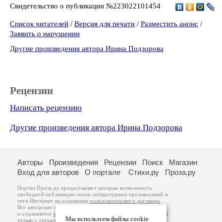
Свидетельство о публикации №223022101454
Список читателей
/
Версия для печати
/
Разместить анонс
/
Заявить о нарушении
Другие произведения автора Ирина Подзорова
Рецензии
Написать рецензию
Другие произведения автора Ирина Подзорова
Авторы
Произведения
Рецензии
Поиск
Магазин
Вход для авторов
О портале
Стихи.ру
Проза.ру
Портал Проза.ру предоставляет авторам возможность
свободной публикации своих литературных произведений в
сети Интернет на основании
пользовательского договора
.
Все авторские права на произведения принадлежат авторам
и охраняются
законом
. Перепечатка произведений возможна
Мы используем файлы cookie
только с согласия его автора, к которому вы можете